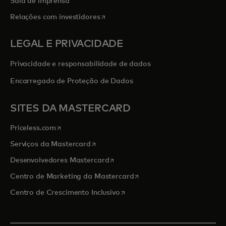
Sala de imprensa
abre em uma nova guia
Relações com investidores
LEGAL E PRIVACIDADE
Privacidade e responsabilidade de dados
Encarregado de Proteção de Dados
SITES DA MASTERCARD
abre em uma nova guia
Priceless.com
abre em uma nova guia
Serviços da Mastercard
abre em uma nova guia
Desenvolvedores Mastercard
abre em uma nova guia
Centro de Marketing da Mastercard
abre em uma nova guia
Centro de Crescimento Inclusivo