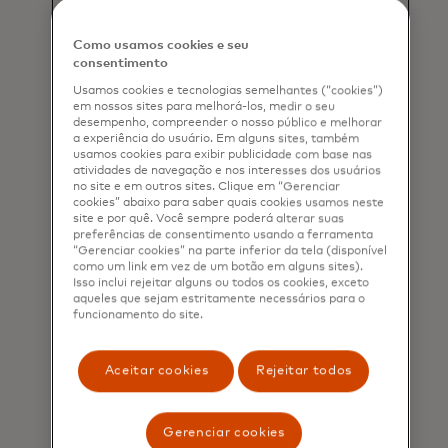
Como usamos cookies e seu
consentimento
Organização e
Usamos cookies e tecnologias semelhantes (“cookies”)
em nossos sites para melhorá-los, medir o seu
Planejamento de Viagens
desempenho, compreender o nosso público e melhorar
a experiência do usuário. Em alguns sites, também
Garantir uma viagem sem estresse é
usamos cookies para exibir publicidade com base nas
atividades de navegação e nos interesses dos usuários
o objetivo dos agentes do Mastercard
no site e em outros sites. Clique em “Gerenciar
Concierge. Eles são habilitados para
cookies” abaixo para saber quais cookies usamos neste
auxiliar a recuperação de bagagem
site e por quê. Você sempre poderá alterar suas
preferências de consentimento usando a ferramenta
extraviada, organizar transportes.
“Gerenciar cookies” na parte inferior da tela (disponível
como um link em vez de um botão em alguns sites).
Isso inclui rejeitar alguns ou todos os cookies, exceto
aqueles que sejam estritamente necessários para o
funcionamento do site.
Aceitar cookies
Rejeitar todos
Gerenciar cookies