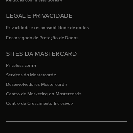
Relações com investidores
LEGAL E PRIVACIDADE
Privacidade e responsabilidade de dados
Encarregado de Proteção de Dados
SITES DA MASTERCARD
abre em uma nova guia
Priceless.com
abre em uma nova guia
Serviços da Mastercard
abre em uma nova guia
Desenvolvedores Mastercard
abre em uma nova guia
Centro de Marketing da Mastercard
abre em uma nova guia
Centro de Crescimento Inclusivo