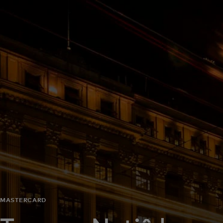
Para você
Para empresas
Para o mundo
Para inovadores
Notícias e tendências
MASTERCARD‎