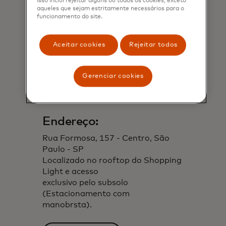
Isso inclui rejeitar alguns ou todos os cookies, exceto
aqueles que sejam estritamente necessários para o
funcionamento do site.
Aceitar cookies
Rejeitar todos
Gerenciar cookies
Endereço:
Rua Formosa, 157 - Centro, São
Paulo - SP
Localizado no rooftop do Shopping
Light e acesso
exclusivo pelo subsolo
(Estacionamento com
manobrsta).