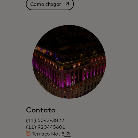
abre em uma nova guia
Como chegar
Contato
(11) 5043-3822
(11) 920445601
abre em uma nova guia
Terraço Notiê