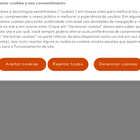
os cookies e seu consentimento
kies e tecnologias semelhantes (“cookies”) em nossos sites para melhorá-los, 
, compreender o nosso público e melhorar a experiência do usuário. Em alguns 
Select
mos cookies para exibir publicidade com base nas atividades de navegação e n
Termos e
Gestão de
a
s no site e em outros sites. Clique em “Gerenciar cookies” abaixo para saber qu
condições
cookies
country
te site e por quê. Você sempre poderá alterar suas preferências de consentim
“Gerenciar cookies” na parte inferior da tela (disponível como um link em vez
ites). Isso inclui rejeitar alguns ou todos os cookies, exceto aqueles que sejam
 para o funcionamento do site.
Aceitar cookies
Rejeitar todos
Gerenciar cookies