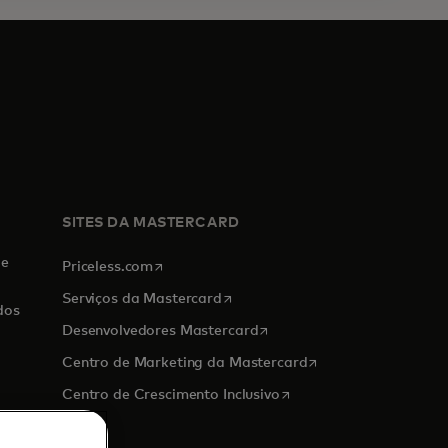
SITES DA MASTERCARD
de
abre em uma nova guia
Priceless.com
abre em uma nova guia
Serviços da Mastercard
dos
abre em uma nova guia
Desenvolvedores Mastercard
abre em uma nova g
Centro de Marketing da Mastercard
abre em uma nova guia
Centro de Crescimento Inclusivo