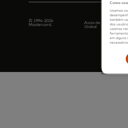
Como usam
Usamos coo
desempenho
também usa
© 1994-2026
Aviso de Privacidade
dos usuário
Mastercard.
Global
usamos nes
ferramenta 
em alguns s
necessários