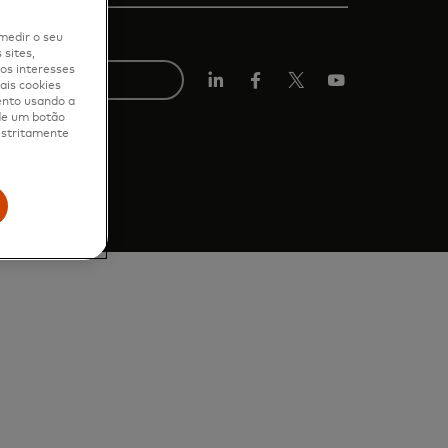
medir o seu
sites,
os interesses
ais cookies
LinkedIn
Facebook
Twitter/X
YouTube
ento usando a
 de um botão
 estritamente