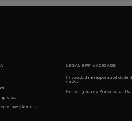
SA
LEGAL E PRIVACIDADE
Privacidade e responsabilidade 
dados
abre em uma nova guia
s
Encarregado de Proteção de Da
imprensa
abre em uma nova guia
 com investidores