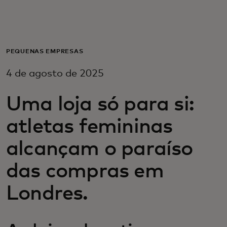
Para você
Para empresas
PEQUENAS EMPRESAS
4 de agosto de 2025
Para o mundo
Uma loja só para si:
Para inovadores
atletas femininas
alcançam o paraíso
Notícias e tendências
das compras em
Londres.