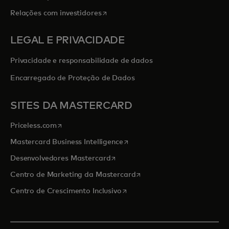
abre em uma nova guia
Relações com investidores
LEGAL E PRIVACIDADE
Privacidade e responsabilidade de dados
Encarregado de Proteção de Dados
SITES DA MASTERCARD
abre em uma nova guia
Priceless.com
abre em uma nova guia
Mastercard Business Intelligence
abre em uma nova guia
Desenvolvedores Mastercard
abre em uma nova guia
Centro de Marketing da Mastercard
abre em uma nova guia
Centro de Crescimento Inclusivo