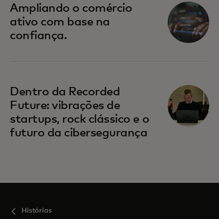
Ampliando o comércio
ativo com base na
confiança.
abre em uma nova guia
Dentro da Recorded
Future: vibrações de
startups, rock clássico e o
futuro da cibersegurança
Histórias