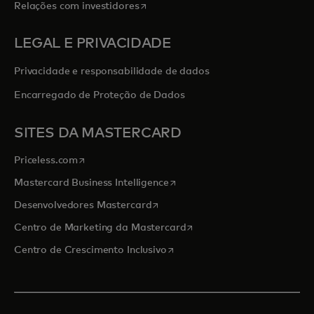
abre em uma nova guia
Relações com investidores
LEGAL E PRIVACIDADE
Privacidade e responsabilidade de dados
Encarregado de Proteção de Dados
SITES DA MASTERCARD
abre em uma nova guia
Priceless.com
abre em uma nova guia
Mastercard Business Intelligence
abre em uma nova guia
Desenvolvedores Mastercard
abre em uma nova guia
Centro de Marketing da Mastercard
abre em uma nova guia
Centro de Crescimento Inclusivo