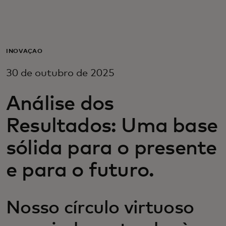
Para você
Para empresas
INOVAÇÃO
30 de outubro de 2025
Para o mundo
Análise dos
Para inovadores
Resultados: Uma base
sólida para o presente
Notícias e tendências
e para o futuro.
Nosso círculo virtuoso