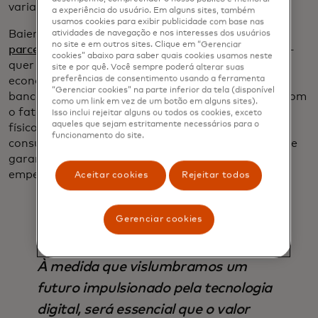
variam de país para país.”
a experiência do usuário. Em alguns sites, também
usamos cookies para exibir publicidade com base nas
Baierle afirma que o Banco do Gana — que está
em
atividades de navegação e nos interesses dos usuários
no site e em outros sites. Clique em “Gerenciar
parceria com a G+D em seu projeto piloto de CBDC
—
cookies” abaixo para saber quais cookies usamos neste
quer usar as CBDCs para integrar mais cidadãos à
site e por quê. Você sempre poderá alterar suas
preferências de consentimento usando a ferramenta
economia financeira formal. Em contrapartida, o
“Gerenciar cookies” na parte inferior da tela (disponível
banco central sueco pode estar mais preocupado com
como um link em vez de um botão em alguns sites).
o fato de a rápida transição para longe do dinheiro
Isso inclui rejeitar alguns ou todos os cookies, exceto
aqueles que sejam estritamente necessários para o
físico naquele país estar reduzindo o acesso dos
funcionamento do site.
consumidores a uma forma de dinheiro diretamente
garantida pelo banco central, algo que ele está
empenhado em preservar, afirma McWaters.
Aceitar cookies
Rejeitar todos
Gerenciar cookies
À medida que vislumbramos um
futuro impulsionado pela tecnologia
digital, será essencial que o valor