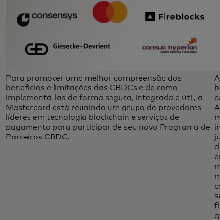
Para promover uma melhor compreensão dos
A
benefícios e limitações das CBDCs e de como
b
implementá-las de forma segura, integrada e útil, a
c
Mastercard está reunindo um grupo de provedores
A
líderes em tecnologia blockchain e serviços de
m
pagamento para participar de seu novo Programa de
i
Parceiros CBDC.
j
d
e
m
m
c
s
f
q