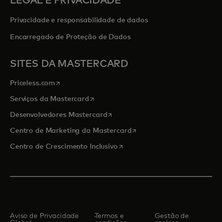
LEGAL E PRIVACIDADE
Privacidade e responsabilidade de dados
Encarregado de Proteção de Dados
SITES DA MASTERCARD
abre em uma nova guia
Priceless.com
abre em uma nova guia
Serviços da Mastercard
abre em uma nova guia
Desenvolvedores Mastercard
abre em uma nova guia
Centro de Marketing da Mastercard
abre em uma nova guia
Centro de Crescimento Inclusivo
Aviso de Privacidade
Termos e
Gestão de