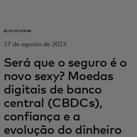
Para você
Para empresas
BLOCKCHAIN
17 de agosto de 2023
Para o mundo
Será que o seguro é o
Para inovadores
novo sexy? Moedas
digitais de banco
Notícias e tendências
central (CBDCs),
confiança e a
evolução do dinheiro