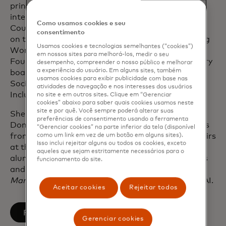
principal national advisory committee on
international trade. Shamina co-chairs the Ad
Como usamos cookies e seu
Council of America’s Advisory Committee and sits
consentimento
on the board of the Ann Richards School for Young
Usamos cookies e tecnologias semelhantes (“cookies”)
Women Leaders and The Asian American
em nossos sites para melhorá-los, medir o seu
Foundation (TAAF). She also serves on the advisory
desempenho, compreender o nosso público e melhorar
a experiência do usuário. Em alguns sites, também
boards of Okta, data.org, The Aspen Institute Civil
usamos cookies para exibir publicidade com base nas
Society Fellowship, and the CGAP Financial
atividades de navegação e nos interesses dos usuários
Inclusion Initiative.
no site e em outros sites. Clique em “Gerenciar
cookies” abaixo para saber quais cookies usamos neste
site e por quê. Você sempre poderá alterar suas
She earned a Bachelor of Science from Old
preferências de consentimento usando a ferramenta
Dominion University and a Master of Public Affairs
“Gerenciar cookies” na parte inferior da tela (disponível
from the Lyndon B. Johnson School of Public Affairs
como um link em vez de um botão em alguns sites).
Isso inclui rejeitar alguns ou todos os cookies, exceto
at the University of Texas, Austin. She received the
aqueles que sejam estritamente necessários para o
alumni of distinction award from both institutions
funcionamento do site.
and is currently a contributor to
MIT Sloan
Management Review
on the topic of Responsible AI.
Aceitar cookies
Rejeitar todos
abre em uma nova guia
Follow on LinkedIn
Gerenciar cookies