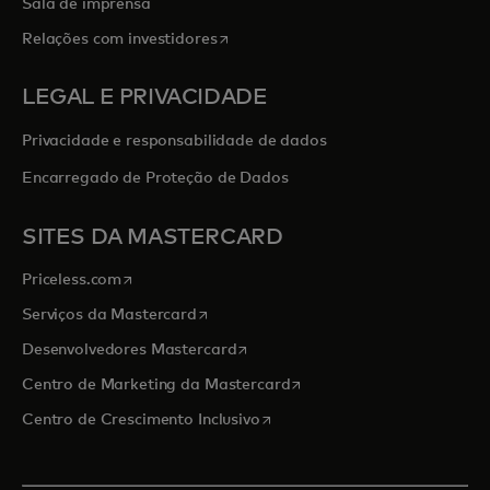
Sala de imprensa
abre em uma nova guia
Relações com investidores
LEGAL E PRIVACIDADE
Privacidade e responsabilidade de dados
Encarregado de Proteção de Dados
SITES DA MASTERCARD
abre em uma nova guia
Priceless.com
abre em uma nova guia
Serviços da Mastercard
abre em uma nova guia
Desenvolvedores Mastercard
abre em uma nova guia
Centro de Marketing da Mastercard
abre em uma nova guia
Centro de Crescimento Inclusivo