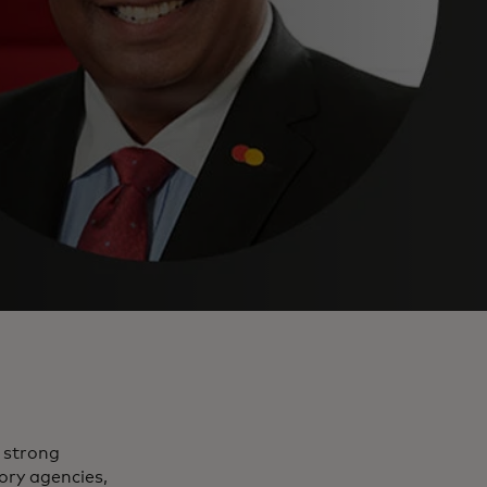
 strong
ory agencies,