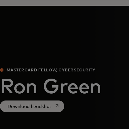
MASTERCARD FELLOW, CYBERSECURITY
Ron Green
abre em uma nova guia
Download headshot