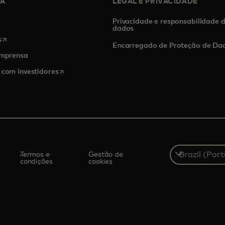
SA
LEGAL E PRIVACIDADE
Privacidade e responsabilidade 
dados
abre em uma nova guia
s
Encarregado de Proteção de Da
imprensa
abre em uma nova guia
 com investidores
Select
Termos e
Gestão de
a
condições
cookies
country