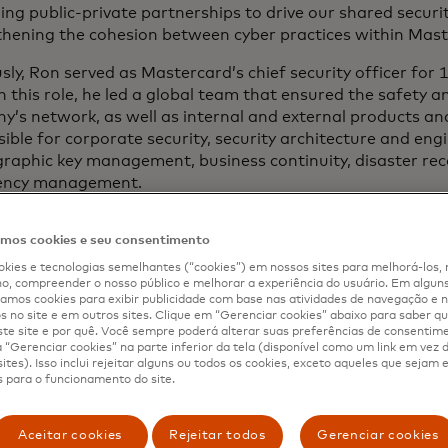
ng public-private partnerships to drive our shared securi
thening the cohesion between cyber practices within Mast
sly, Ron served as Mastercard’s chief security officer for
n this role, he led a global team that ensured the safety a
’s network, as well as internal and external products an
ible for corporate security, security architecture and eng
graphic key management, business continuity, disaster re
ency management.
ned Mastercard in 2014 after serving as deputy chief info
os cookies e seu consentimento
 at Fidelity Information Services (FIS). Prior to this positi
gation and Protections Operations at Blackberry. Ron also
kies e tecnologias semelhantes (“cookies”) em nossos sites para melhorá-los, 
, compreender o nosso público e melhorar a experiência do usuário. Em alguns 
esident across several areas at Bank of America.
mos cookies para exibir publicidade com base nas atividades de navegação e n
s no site e em outros sites. Clique em “Gerenciar cookies” abaixo para saber qu
extensive experience working with international and fede
te site e por quê. Você sempre poderá alterar suas preferências de consentim
ment agencies both as a special agent in the U.S. Secret 
“Gerenciar cookies” na parte inferior da tela (disponível como um link em vez
ites). Isso inclui rejeitar alguns ou todos os cookies, exceto aqueles que sejam
 in the U.S. Army. With the Secret Service, Ron worked pr
 para o funcionamento do site.
gations. He was one of the first agents to receive formal t
lyzing electronic evidence and worked on a number of int
nvestigations.
Aceitar cookies
Rejeitar todos
Gerenciar cookies