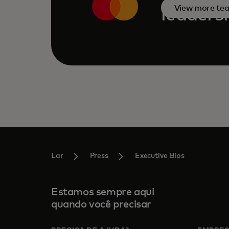
View more te
leaders
Lar
Press
Executive Bios
Estamos sempre aqui
quando você precisar