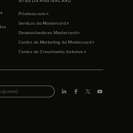
SITES DA MASTERCARD
de
abre em uma nova guia
Priceless.com
abre em uma nova guia
Serviços da Mastercard
dos
abre em uma nova guia
Desenvolvedores Mastercard
abre em uma nova g
Centro de Marketing da Mastercard
abre em uma nova guia
Centro de Crescimento Inclusivo
LinkedIn
Facebook
Twitter/X
YouTube