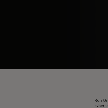
Ron Gre
cyberse