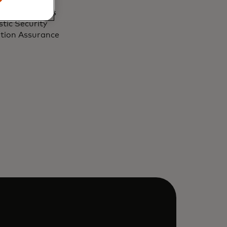
 United States
tic Security
ation Assurance