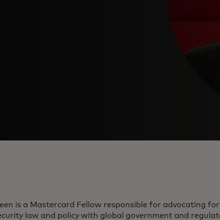
en is a Mastercard Fellow responsible for advocating for
curity law and policy with global government and regulat