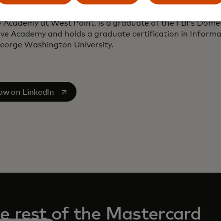
s a bachelor’s degree in mechanical engineering from the
y Academy at West Point, is a graduate of the FBI’s Domes
ive Academy and holds a graduate certification in Inform
eorge Washington University.
e em uma nova guia
low on LinkedIn
e rest of the Mastercard