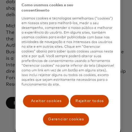
data. Upon joining Mastercard in 2010, he helped
Como usamos cookies e seu
shape the company’s financial inclusion efforts to
consentimento
deliver a commercially sustainable social impact.
Usamos cookies e tecnologias semelhantes (“cookies”)
em nossos sites para melhorá-los, medir o seu
Michael is a member of The Business Roundtable,
desempenho, compreender o nosso público e melhorar
The Business Council, the U.S.-India CEO Forum,
a experiência do usuário. Em alguns sites, também
usamos cookies para exibir publicidade com base nas
the International Advisory Panel of the Monetary
atividades de navegação e nos interesses dos usuários
Authority of Singapore and The International
no site e em outros sites. Clique em “Gerenciar
Business Council of the World Economic Forum. He
cookies” abaixo para saber quais cookies usamos neste
site e por quê. Você sempre poderá alterar suas
is a trustee of the United States Council for
preferências de consentimento usando a ferramenta
International Business and serves on the board of
“Gerenciar cookies” na parte inferior da tela (disponível
como um link em vez de um botão em alguns sites).
directors of IBM, the US-India Strategic Partnership
Isso inclui rejeitar alguns ou todos os cookies, exceto
Forum, the Metropolitan Opera and the World
aqueles que sejam estritamente necessários para o
Resources Institute.
funcionamento do site.
Aceitar cookies
Rejeitar todos
abre em uma nova guia
Follow on LinkedIn
Gerenciar cookies