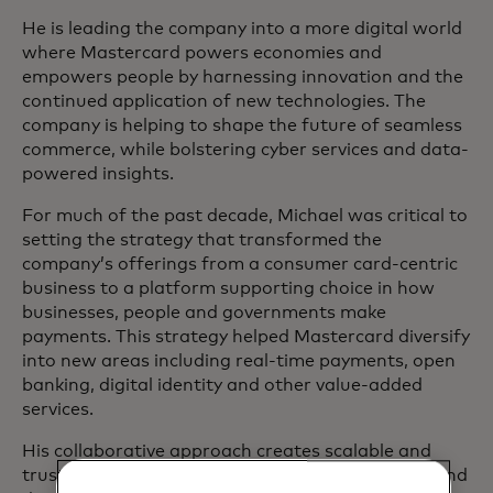
He is leading the company into a more digital world
where Mastercard powers economies and
empowers people by harnessing innovation and the
continued application of new technologies. The
company is helping to shape the future of seamless
commerce, while bolstering cyber services and data-
powered insights.
For much of the past decade, Michael was critical to
setting the strategy that transformed the
company’s offerings from a consumer card-centric
business to a platform supporting choice in how
businesses, people and governments make
payments. This strategy helped Mastercard diversify
into new areas including real-time payments, open
banking, digital identity and other value-added
services.
His collaborative approach creates scalable and
trusted solutions for the exchange of payments and