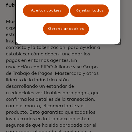
futuro de los pagos
Aceitar cookies
Rejeitar todos
Mastercard está aprovechando su
experiencia en la definición de
Gerenciar cookies
estándares de pagos digitales globales e
interoperables, incluidos los pagos sin
contacto y la tokenización, para ayudar a
establecer cómo deben funcionar los
pagos en entornos agentes. En
asociación con FIDO Alliance y su Grupo
de Trabajo de Pagos, Mastercard y otros
líderes de la industria están
desarrollando un estándar de
credenciales verificables para pagos, que
confirma los detalles de la transacción,
como el monto, el comerciante y el
producto. Esto garantiza que todos los
involucrados en la transacción estén
seguros de que ha sido aprobada por el
comprador, allanando el camino para