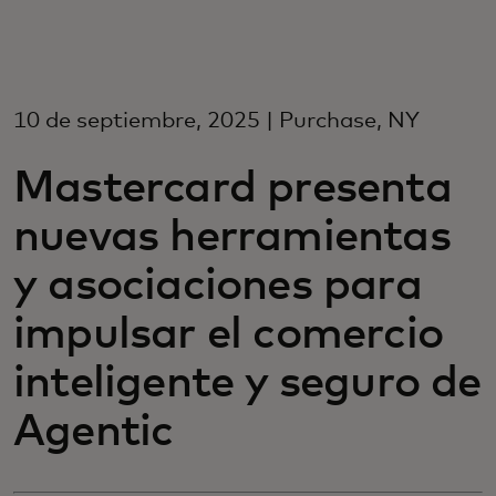
Para você
Para empresas
10 de septiembre, 2025 | Purchase, NY
Mastercard presenta
Para o mundo
nuevas herramientas
Para inovadores
y asociaciones para
impulsar el comercio
Notícias e tendências
inteligente y seguro de
Agentic