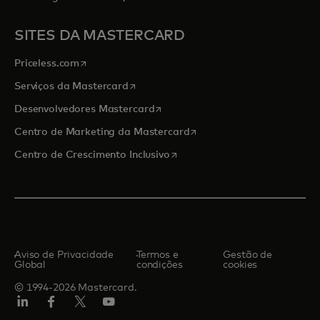
SITES DA MASTERCARD
abre em uma nova guia
Priceless.com
abre em uma nova guia
Serviços da Mastercard
abre em uma nova guia
Desenvolvedores Mastercard
abre em uma nova guia
Centro de Marketing da Mastercard
abre em uma nova guia
Centro de Crescimento Inclusivo
Aviso de Privacidade
Termos e
Gestão de
Global
condições
cookies
© 1994-2026 Mastercard.
LinkedIn
Facebook
Twitter/X
YouTube