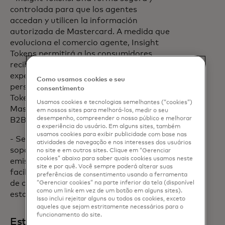
controlada para que los agentes
accedan y utilicen la información
autorizada de Mastercard. A medida que
evoluciona el comercio agente, Insight
Tokens permitirá a los consumidores
recibir, con su consentimiento,
experiencias e información más
Como usamos cookies e seu
personalizadas y útiles. Los Insight
consentimento
Tokens se basan en la tecnología
Usamos cookies e tecnologias semelhantes (“cookies”)
Mastercard ya respaldada por socios
em nossos sites para melhorá-los, medir o seu
desempenho, compreender o nosso público e melhorar
B2B, como SAP Concur.
a experiência do usuário. Em alguns sites, também
usamos cookies para exibir publicidade com base nas
- Servicios de consultoría de agentes:
atividades de navegação e nos interesses dos usuários
soporte experto para ayudar a los
no site e em outros sites. Clique em “Gerenciar
cookies” abaixo para saber quais cookies usamos neste
emisores, adquirentes, comerciantes y
site e por quê. Você sempre poderá alterar suas
facilitadores de IA a diseñar experiencias
preferências de consentimento usando a ferramenta
de compra inteligentes e implementar
“Gerenciar cookies” na parte inferior da tela (disponível
como um link em vez de um botão em alguns sites).
estas soluciones más rápido.
Isso inclui rejeitar alguns ou todos os cookies, exceto
aqueles que sejam estritamente necessários para o
funcionamento do site.
Establecer los estándares para el