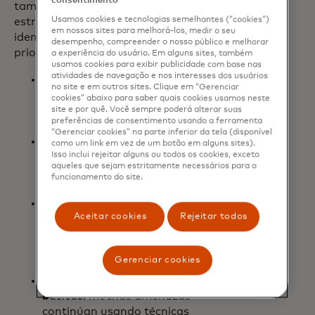
consentimento
también a proveedores y aliados
Usamos cookies e tecnologias semelhantes (“cookies”)
estratégicos. En este marco, Mastercard
em nossos sites para melhorá-los, medir o seu
identifica cuatro líneas de acción
desempenho, compreender o nosso público e melhorar
prioritarias:
a experiência do usuário. Em alguns sites, também
usamos cookies para exibir publicidade com base nas
atividades de navegação e nos interesses dos usuários
Visibilidad de los riesgos:
detectar
no site e em outros sites. Clique em “Gerenciar
vulnerabilidades no solo internas,
cookies” abaixo para saber quais cookies usamos neste
sino a lo largo de toda la cadena de
site e por quê. Você sempre poderá alterar suas
preferências de consentimento usando a ferramenta
suministro.
“Gerenciar cookies” na parte inferior da tela (disponível
Planes de respuesta
como um link em vez de um botão em alguns sites).
Isso inclui rejeitar alguns ou todos os cookies, exceto
efectivos:
capacitar a los equipos
aqueles que sejam estritamente necessários para o
mediante simulaciones y protocolos
funcionamento do site.
claros ante incidentes.
Adopción de nuevas tecnologías con
Aceitar cookies
Rejeitar todos
enfoque preventivo:
evaluar cómo
podrían ser explotadas por actores
maliciosos antes de
Gerenciar cookies
implementarlas.
Refuerzo de medidas
básicas:
muchas amenazas
continúan usando técnicas