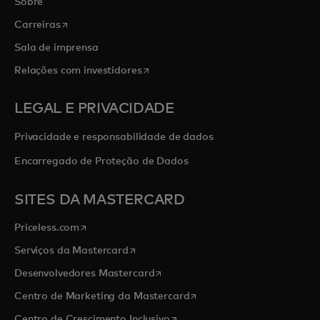
Sobre
abre em uma nova guia
Carreiras
Sala de imprensa
abre em uma nova guia
Relações com investidores
LEGAL E PRIVACIDADE
Privacidade e responsabilidade de dados
Encarregado de Proteção de Dados
SITES DA MASTERCARD
abre em uma nova guia
Priceless.com
abre em uma nova guia
Serviços da Mastercard
abre em uma nova guia
Desenvolvedores Mastercard
abre em uma nova guia
Centro de Marketing da Mastercard
abre em uma nova guia
Centro de Crescimento Inclusivo