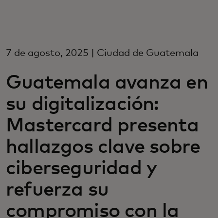
Para você
Para empresas
7 de agosto, 2025 | Ciudad de Guatemala
Guatemala avanza en
Para o mundo
su digitalización:
Para inovadores
Mastercard presenta
hallazgos clave sobre
Notícias e tendências
ciberseguridad y
refuerza su
compromiso con la