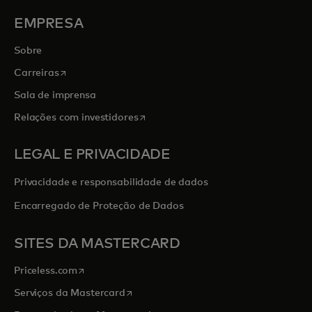
EMPRESA
Sobre
abre em uma nova guia
Carreiras
Sala de imprensa
abre em uma nova guia
Relações com investidores
LEGAL E PRIVACIDADE
Privacidade e responsabilidade de dados
Encarregado de Proteção de Dados
SITES DA MASTERCARD
abre em uma nova guia
Priceless.com
abre em uma nova guia
Serviços da Mastercard