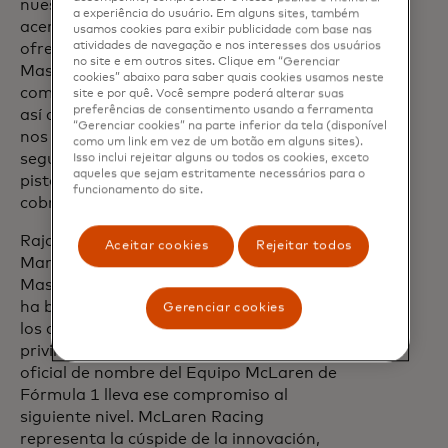
nuestros fans en primer lugar,
a experiência do usuário. Em alguns sites, também
acercándolos aún más al equipo y
usamos cookies para exibir publicidade com base nas
atividades de navegação e nos interesses dos usuários
ofreciéndoles experiencias increíbles.
no site e em outros sites. Clique em “Gerenciar
Mastercard es un socio fantástico que
cookies” abaixo para saber quais cookies usamos neste
comparte nuestras pasiones y valores,
site e por quê. Você sempre poderá alterar suas
preferências de consentimento usando a ferramenta
así que tenerlos como socio de nombre
“Gerenciar cookies” na parte inferior da tela (disponível
nos brinda la plataforma perfecta para
como um link em vez de um botão em alguns sites).
seguir avanzando dentro y fuera de la
Isso inclui rejeitar alguns ou todos os cookies, exceto
aqueles que sejam estritamente necessários para o
pista. No puedo esperar a ver cómo
funcionamento do site.
cobra vida Team Priceless en 2026.”
Raja Rajamannar, Jefe Global de
Aceitar cookies
Rejeitar todos
Marketing y Comunicación de
Mastercard, agregó: “Nuestra alianza se
ha basado desde el primer día en poner a
Gerenciar cookies
los aficionados en una posición de
privilegio, y convertirnos en el socio
oficial de nombre del Equipo McLaren de
Fórmula 1 lleva ese compromiso al
siguiente nivel. McLaren Racing
representa la cúspide de la innovación,