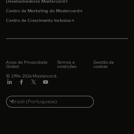
abre em uma nova guia
Desenvolvedores Mastercard
abre em uma nova guia
Centro de Marketing da Mastercard
abre em uma nova guia
Centro de Crescimento Inclusivo
Aviso de Privacidade
Termos e
Gestão de
Global
condições
cookies
© 1994-2026 Mastercard.
LinkedIn
Facebook
Twitter/X
YouTube
Select
a
country