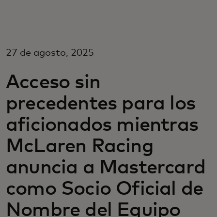
Para você
Para empresas
27 de agosto, 2025
Acceso sin
Para o mundo
precedentes para los
Para inovadores
aficionados mientras
McLaren Racing
Notícias e tendências
anuncia a Mastercard
como Socio Oficial de
Nombre del Equipo