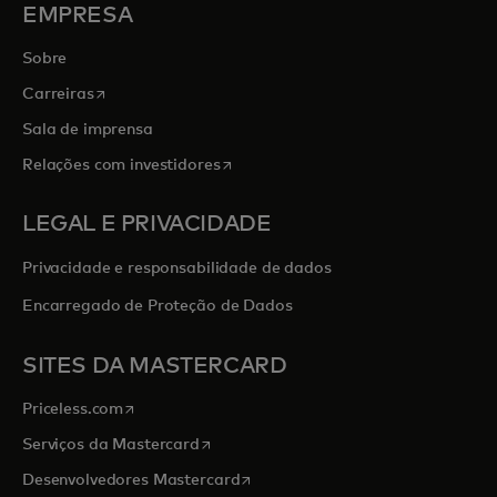
EMPRESA
Sobre
abre em uma nova guia
Carreiras
Sala de imprensa
abre em uma nova guia
Relações com investidores
LEGAL E PRIVACIDADE
Privacidade e responsabilidade de dados
Encarregado de Proteção de Dados
SITES DA MASTERCARD
abre em uma nova guia
Priceless.com
abre em uma nova guia
Serviços da Mastercard
abre em uma nova guia
Desenvolvedores Mastercard