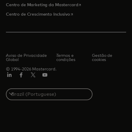
abre em uma nova guia
Centro de Marketing da Mastercard
abre em uma nova guia
Centro de Crescimento Inclusivo
Aviso de Privacidade
Termos e
Gestão de
Global
condições
cookies
© 1994-2026 Mastercard.
LinkedIn
Facebook
Twitter/X
YouTube
Select
a
country