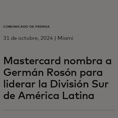
Para você
Para empresas
COMUNICADO DE PRENSA
31 de octubre, 2024 | Miami
Para o mundo
Mastercard nombra a
Para inovadores
Germán Rosón para
Notícias e tendências
liderar la División Sur
de América Latina