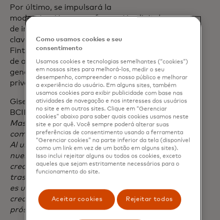
Por último, se impulsará la
modernización y transformación digital
de instituciones clave del sector público,
clave para el desarrollo de las MiPymes y
Como usamos cookies e seu
consentimento
Fintechs, aprovechando las capacidades
de ambas partes y las sinergias
Usamos cookies e tecnologias semelhantes (“cookies”)
em nossos sites para melhorá-los, medir o seu
generadas por las alianzas público-
desempenho, compreender o nosso público e melhorar
privadas.
a experiência do usuário. Em alguns sites, também
usamos cookies para exibir publicidade com base nas
Gisela Sánchez, presidente ejecutiva del
atividades de navegação e nos interesses dos usuários
no site e em outros sites. Clique em “Gerenciar
BCIE, afirmó:
"Nuestra asociación con
cookies” abaixo para saber quais cookies usamos neste
Mastercard se basa en un fuerte
site e por quê. Você sempre poderá alterar suas
preferências de consentimento usando a ferramenta
compromiso con la integración regional.
“Gerenciar cookies” na parte inferior da tela (disponível
Al unir fuerzas, no sólo fortalecemos
como um link em vez de um botão em alguns sites).
nuestras economías, sino que también
Isso inclui rejeitar alguns ou todos os cookies, exceto
aqueles que sejam estritamente necessários para o
creamos una red de oportunidades que
funcionamento do site.
trasciende las fronteras nacionales. Este
es un paso firme, en nuestra misión de
crear una región más unida, resiliente y
Aceitar cookies
Rejeitar todos
próspera."