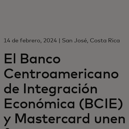
Para você
Para empresas
14 de febrero, 2024 | San José, Costa Rica
Para o mundo
El Banco
Para inovadores
Centroamericano
de Integración
Notícias e tendências
Económica (BCIE)
y Mastercard unen