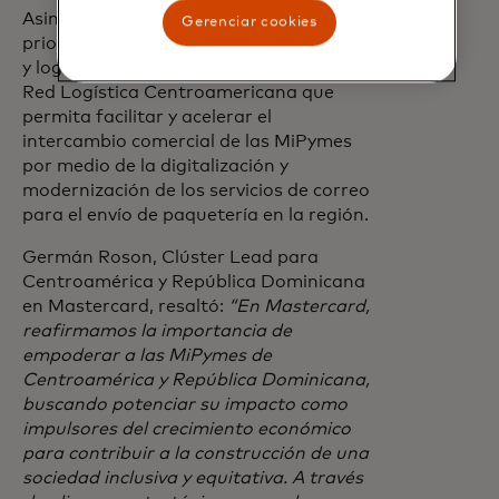
Asimismo, otro sector definido como
Gerenciar cookies
prioritario es el del comercio electrónico
y logístico, con el objetivo de crear una
Red Logística Centroamericana que
permita facilitar y acelerar el
intercambio comercial de las MiPymes
por medio de la digitalización y
modernización de los servicios de correo
para el envío de paquetería en la región.
Germán Roson, Clúster Lead para
Centroamérica y República Dominicana
en Mastercard, resaltó:
“En Mastercard,
reafirmamos la importancia de
empoderar a las MiPymes de
Centroamérica y República Dominicana,
buscando potenciar su impacto como
impulsores del crecimiento económico
para contribuir a la construcción de una
sociedad inclusiva y equitativa. A través