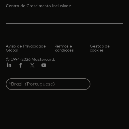
abre em uma nova guia
Centro de Crescimento Inclusivo
Aviso de Privacidade
Termos e
Gestão de
Global
condições
cookies
© 1994-2026 Mastercard.
LinkedIn
Facebook
Twitter/X
YouTube
Select
a
country