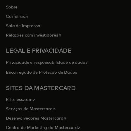
Sobre
abre em uma nova guia
Carreiras
Sala de imprensa
abre em uma nova guia
Relações com investidores
LEGAL E PRIVACIDADE
Privacidade e responsabilidade de dados
Encarregado de Proteção de Dados
SITES DA MASTERCARD
abre em uma nova guia
Priceless.com
abre em uma nova guia
Serviços da Mastercard
abre em uma nova guia
Desenvolvedores Mastercard
abre em uma nova guia
Centro de Marketing da Mastercard