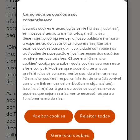
fintechs estão entrando para preencher
essa lacuna. Essas empresas ágeis estão
rapidamente ganhando terreno,
Como usamos cookies e seu
consentimento
oferecendo soluções personalizadas
para a realidade das operações de
Usamos cookies e tecnologias semelhantes (“cookies”)
em nossos sites para melhorá-los, medir o seu
pequenas empresas.
desempenho, compreender o nosso público e melhorar
a experiência do usuário. Em alguns sites, também
“Simplificar as operações, reduzir os
usamos cookies para exibir publicidade com base nas
intermediários e melhorar a
atividades de navegação e nos interesses dos usuários
no site e em outros sites. Clique em “Gerenciar
transparência são cruciais para manter
cookies” abaixo para saber quais cookies usamos neste
a competitividade contra provedores que
site e por quê. Você sempre poderá alterar suas
preferências de consentimento usando a ferramenta
priorizam o digital”, explica um executivo
“Gerenciar cookies” na parte inferior da tela (disponível
de um banco guatemalteco.
como um link em vez de um botão em alguns sites).
Isso inclui rejeitar alguns ou todos os cookies, exceto
Ao mesmo tempo, há uma grande
aqueles que sejam estritamente necessários para o
funcionamento do site.
oportunidade inexplorada aqui para os
bancos. De acordo com
pesquisa de 2025
da FXC Intelligence
, o mercado de
Aceitar cookies
Rejeitar todos
pagamentos transfronteiriços de PMEs
deve crescer 54 por cento, de US$ 13,8
trilhões em 2024 para US$ 21,2 trilhões
Gerenciar cookies