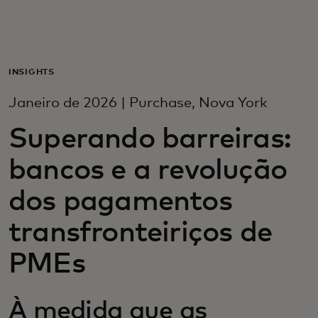
Para você
Para empresas
INSIGHTS
Janeiro de 2026 | Purchase, Nova York
Para o mundo
Superando barreiras:
bancos e a revolução
Para inovadores
dos pagamentos
Notícias e tendências
transfronteiriços de
PMEs
À medida que as