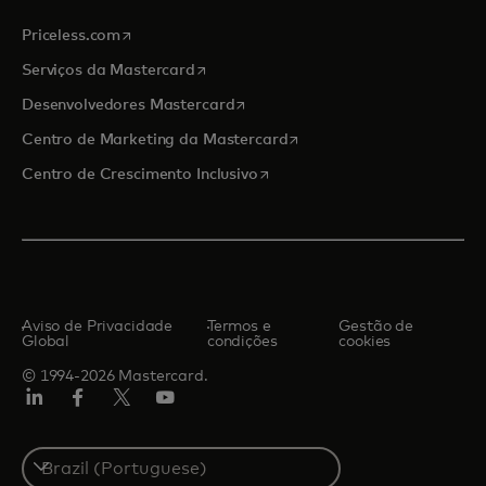
abre em uma nova guia
Priceless.com
abre em uma nova guia
Serviços da Mastercard
abre em uma nova guia
Desenvolvedores Mastercard
abre em uma nova guia
Centro de Marketing da Mastercard
abre em uma nova guia
Centro de Crescimento Inclusivo
Aviso de Privacidade
Termos e
Gestão de
Global
condições
cookies
© 1994-2026 Mastercard.
LinkedIn
Facebook
Twitter/X
YouTube
Select
a