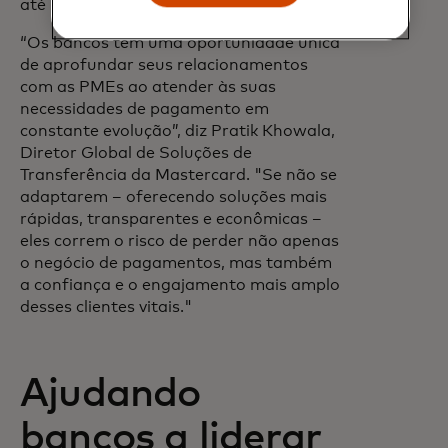
até 2032.
“Os bancos têm uma oportunidade única
de aprofundar seus relacionamentos
com as PMEs ao atender às suas
necessidades de pagamento em
constante evolução”, diz Pratik Khowala,
Diretor Global de Soluções de
Transferência da Mastercard. "Se não se
adaptarem – oferecendo soluções mais
rápidas, transparentes e econômicas –
eles correm o risco de perder não apenas
o negócio de pagamentos, mas também
a confiança e o engajamento mais amplo
desses clientes vitais."
Ajudando
bancos a liderar