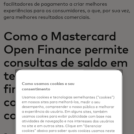
facilitadores de pagamento a criar melhores
experiências para os consumidores, o que, por sua vez,
gera melhores resultados comerciais.
Como o Mastercard
Open Finance permite
consultas de saldo em
tempo real para um
Como usamos cookies e seu
financiamento de
consentimento
Usamos cookies e tecnologias semelhantes (“cookies”)
contas simplificado e
em nossos sites para melhorá-los, medir o seu
desempenho, compreender o nosso público e melhorar
com menor risco.
a experiência do usuário. Em alguns sites, também
usamos cookies para exibir publicidade com base nas
atividades de navegação e nos interesses dos usuários
no site e em outros sites. Clique em “Gerenciar
cookies” abaixo para saber quais cookies usamos neste