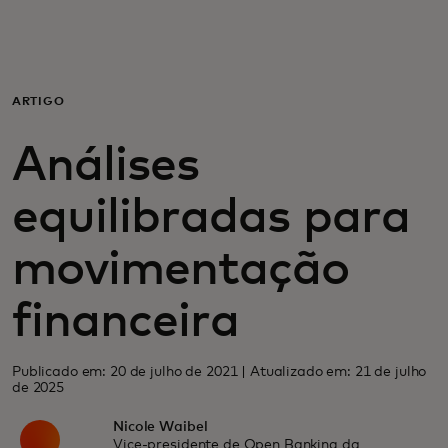
Para você
Para empresas
ARTIGO
Análises
Para o mundo
equilibradas para
Para inovadores
movimentação
Notícias e tendências
financeira
Publicado em: 20 de julho de 2021 | Atualizado em: 21 de julho
de 2025
Nicole Waibel
Vice-presidente de Open Banking da