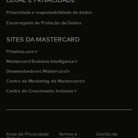
LEGAL E PRIVACIDADE
Privacidade e responsabilidade de dados
Encarregado de Proteção de Dados
SITES DA MASTERCARD
abre em uma nova guia
Priceless.com
abre em uma nova guia
Mastercard Business Intelligence
abre em uma nova guia
Desenvolvedores Mastercard
abre em uma nova guia
Centro de Marketing da Mastercard
abre em uma nova guia
Centro de Crescimento Inclusivo
Aviso de Privacidade
Termos e
Gestão de