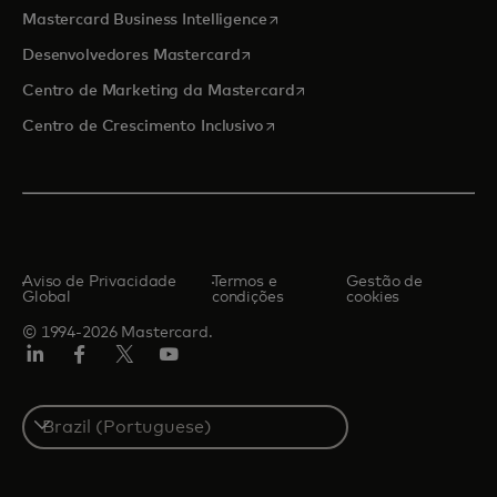
abre em uma nova guia
Mastercard Business Intelligence
abre em uma nova guia
Desenvolvedores Mastercard
abre em uma nova guia
Centro de Marketing da Mastercard
abre em uma nova guia
Centro de Crescimento Inclusivo
Aviso de Privacidade
Termos e
Gestão de
Global
condições
cookies
© 1994-2026 Mastercard.
LinkedIn
Facebook
Twitter/X
YouTube
Select
a
country