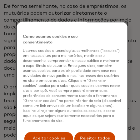
De forma semelhante, no caso de empréstimos, os
mutuários podem autorizar diretamente o
compartilhamento de dados e informações por meio
do ecossistema para apoiar seus processos de
tomada de decisão de empréstimo. Isso também
Como usamos cookies e seu
significa uma melhor experiência de empréstimo tanto
consentimento
para o credor quanto para o devedor, pois
Usamos cookies e tecnologias semelhantes (“cookies”)
proporciona informações financeiras, conjuntos de
em nossos sites para melhorá-los, medir o seu
dados mais abrangentes não disponíveis por meio de
desempenho, compreender o nosso público e melhorar
a experiência do usuário. Em alguns sites, também
documentos em papel, maior inclusão financeira e
usamos cookies para exibir publicidade com base nas
uma experiência simplificada.
atividades de navegação e nos interesses dos usuários
no site e em outros sites. Clique em “Gerenciar
cookies” abaixo para saber quais cookies usamos neste
O programa Engage oferece duas opções de
site e por quê. Você sempre poderá alterar suas
implementação para parceiros de integração de
preferências de consentimento usando a ferramenta
tecnologia de open banking. As duas primeiras ofertas
“Gerenciar cookies” na parte inferior da tela (disponível
como um link em vez de um botão em alguns sites).
são
Partner Linked e Partner Direct
. Esses métodos
Isso inclui rejeitar alguns ou todos os cookies, exceto
proporcionam uma implementação integrada e
aqueles que sejam estritamente necessários para o
segura de dados autorizados pelo consumidor por
funcionamento do site.
meio da plataforma de open banking da Mastercard e
podem ser usados em conjunto ou separadamente,
Aceitar cookies
Rejeitar todos