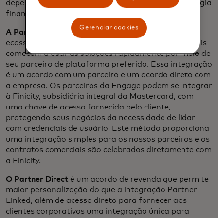
dependendo da preferência do provedor de tecnologia
financeira.
Gerenciar cookies
A Partner Linked
oferece amplo acesso ao
ecossistema, permitindo que os clientes empresariais
comecem a usar as soluções rapidamente por meio de
seu parceiro de plataforma preferido. Essa integração
é um acordo com um parceiro e um acordo direto com
a empresa. Os parceiros da Engage podem se integrar
à Finicity, subsidiária integral da Mastercard, com
uma chave de acesso fornecida pelo cliente,
protegendo seus negócios da necessidade de lidar
com credenciais de usuário. Este método proporciona
uma integração simples para os nossos parceiros e os
contratos comerciais são celebrados diretamente com
a Finicity.
O Partner Direct
é um acordo de revenda que permite
maior personalização do que a integração Partner
Linked, além de acesso direto para fornecer aos
clientes corporativos uma integração única para