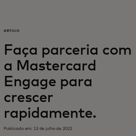
Para você
Para empresas
ARTIGO
Faça parceria com
Para o mundo
a Mastercard
Para inovadores
Engage para
Notícias e tendências
crescer
rapidamente.
Publicado em: 13 de julho de 2022