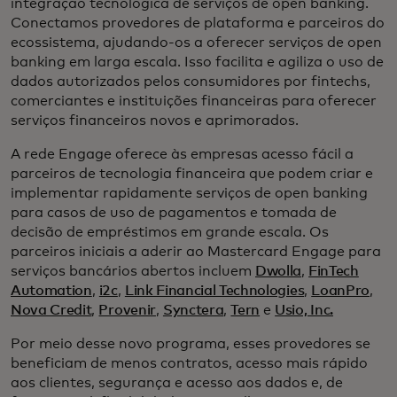
integração tecnológica de serviços de open banking.
Conectamos provedores de plataforma e parceiros do
ecossistema, ajudando-os a oferecer serviços de open
banking em larga escala. Isso facilita e agiliza o uso de
dados autorizados pelos consumidores por fintechs,
comerciantes e instituições financeiras para oferecer
serviços financeiros novos e aprimorados.
A rede Engage oferece às empresas acesso fácil a
parceiros de tecnologia financeira que podem criar e
implementar rapidamente serviços de open banking
para casos de uso de pagamentos e tomada de
decisão de empréstimos em grande escala. Os
parceiros iniciais a aderir ao Mastercard Engage para
serviços bancários abertos incluem
Dwolla
,
FinTech
Automation
,
i2c
,
Link Financial Technologies
,
LoanPro
,
Nova Credit
,
Provenir
,
Synctera
,
Tern
e
Usio, Inc.
Por meio desse novo programa, esses provedores se
beneficiam de menos contratos, acesso mais rápido
aos clientes, segurança e acesso aos dados e, de