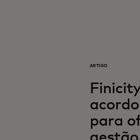
ARTIGO
Finici
acordo
para o
gestão 