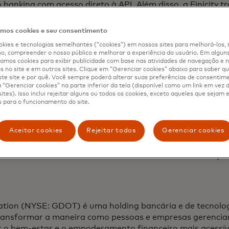
banking com acesso direto à API. Além disso, a Finicity 
gestão financeira pessoal (PFM) mais populares, bem co
ores de pagamento mais inovadores, entre outros serviço
os cookies e seu consentimento
kies e tecnologias semelhantes (“cookies”) em nossos sites para melhorá-los, 
, compreender o nosso público e melhorar a experiência do usuário. Em alguns 
mos cookies para exibir publicidade com base nas atividades de navegação e n
esa da Mastercard, ajuda indivíduos, famílias e organiza
s no site e em outros sites. Clique em “Gerenciar cookies” abaixo para saber qu
 mais inteligentes através do seu acesso seguro e protegi
te site e por quê. Você sempre poderá alterar suas preferências de consentim
“Gerenciar cookies” na parte inferior da tela (disponível como um link em vez
A empresa oferece uma plataforma de open banking compr
ites). Isso inclui rejeitar alguns ou todos os cookies, exceto aqueles que sejam
midores no controle de seus dados financeiros, transfor
 para o funcionamento do site.
dinheiro em tudo, desde orçamentos e pagamentos até i
ity estabelece parcerias com instituições financeiras infl
Aceitar cookies
Rejeitar todos
Gerenciar cookies
nceira inovadores para dar aos consumidores uma vanta
 ajudando a melhorar a educação financeira, expandir a in
var a melhores resultados financeiros. A sede da Finicity f
tion (NYSE: GDOT) é uma holding bancária e de tecnolog
ansformar a maneira como pessoas e empresas gerenci
r o bem-estar e o empoderamento financeiro mais acessíve