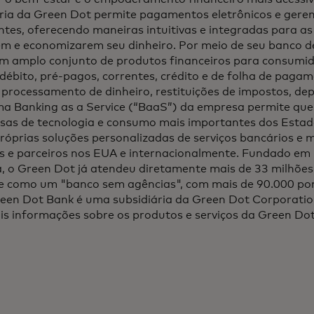
ária da Green Dot permite pagamentos eletrônicos e gere
entes, oferecendo maneiras intuitivas e integradas para a
m e economizarem seu dinheiro. Por meio de seu banco de 
m amplo conjunto de produtos financeiros para consumid
 débito, pré-pagos, correntes, crédito e de folha de paga
 processamento de dinheiro, restituições de impostos, de
rma Banking as a Service (“BaaS”) da empresa permite q
sas de tecnologia e consumo mais importantes dos Estad
óprias soluções personalizadas de serviços bancários e
tes e parceiros nos EUA e internacionalmente. Fundado e
, o Green Dot já atendeu diretamente mais de 33 milhões 
e como um "banco sem agências", com mais de 90.000 pon
reen Dot Bank é uma subsidiária da Green Dot Corporati
s informações sobre os produtos e serviços da Green Dot,