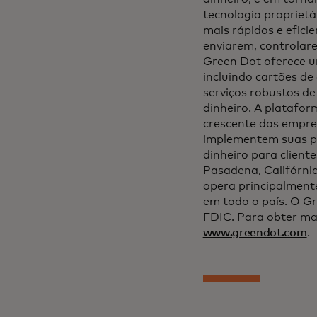
tecnologia propriet
mais rápidos e efici
enviarem, controlare
Green Dot oferece u
incluindo cartões de
serviços robustos de
dinheiro. A platafo
crescente das empre
implementem suas pr
dinheiro para clien
Pasadena, Califórnia
opera principalment
em todo o país. O G
FDIC. Para obter mai
www.greendot.com
.