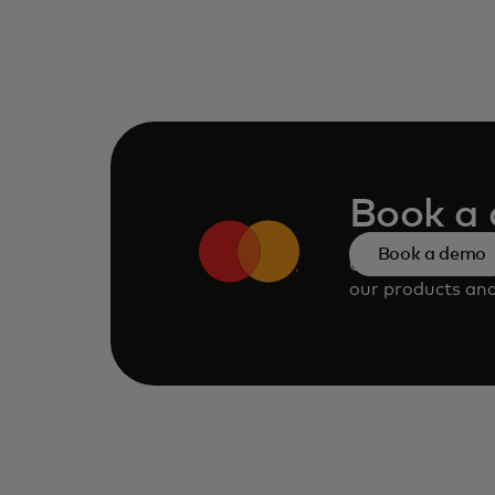
Book a
Book a demo
Consult our tea
our products and