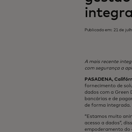
integr
Publicado em: 21 de jul
A mais recente integ
com segurança a apli
PASADENA, Califórni
fornecimento de sol
dados com a Green D
bancárias e de paga
de forma integrada.
“Estamos muito anim
acesso a dados”, dis
empoderamento do cli