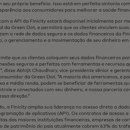
 seu próprio benefício. Isso está em perfeita sintonia com
sparência aos consumidores para melhorar a saúde finance
 com a API da Finicity estará disponível inicialmente por m
al da Green Dot, e permitirá que os clientes vinculem suas
izam a rede de dados segura e os dados financeiros da Finic
o, o gerenciamento e a movimentação de seu dinheiro e
mite que os clientes coloquem seus dados financeiros par
onexões seguras e perfeitas com ferramentas e recursos 
”, disse Abhijit Chaudhary, vice-presidente sênior e geren
consumidor da Green Dot. “A maioria dos americanos, e pa
xa e média renda, podem se beneficiar de ferramentas qu
trole e conectados com seu dinheiro, e nossa parceria com
ssa direção.”
o, a Finicity amplia sua liderança no acesso direto a dad
ogramação de aplicativos (API). Os contratos de acesso a
itas das maiores instituições financeiras, empresas de car
tão de patrimônio do país atualmente cobrem 63% do tráf