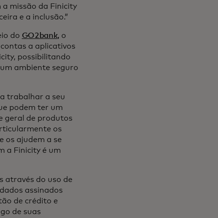
 a missão da Finicity
ira e a inclusão.”
eio do
GO2bank,
o
 contas a aplicativos
ity, possibilitando
m um ambiente seguro
a trabalhar a seu
que podem ter um
te geral de produtos
rticularmente os
e os ajudem a se
 a Finicity é um
os através do uso de
 dados assinados
tão de crédito e
ego de suas