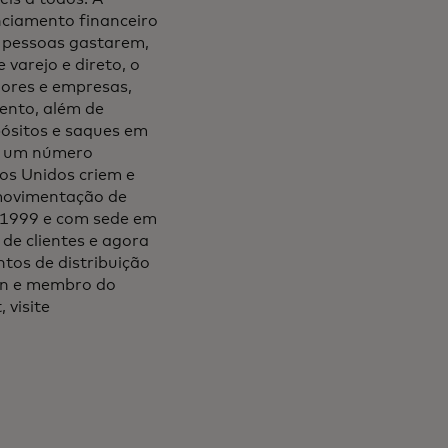
nciamento financeiro
s pessoas gastarem,
varejo e direto, o
ores e empresas,
mento, além de
pósitos e saques em
ue um número
os Unidos criem e
 movimentação de
m 1999 e com sede em
de clientes e agora
tos de distribuição
on e membro do
 visite