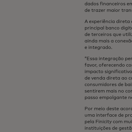
dados financeiros em
de trazer maior tran
A experiência direta
principal banco digit
de terceiros que util
ainda mais a conexã
e integrado.
“Essa integração per
favor, oferecendo c
impacto significativo
de venda direta ao 
consumidores de bai
sentirem mais no con
passo empolgante ne
Por meio deste acord
uma interface de pr
pela Finicity com mu
instituições de ges