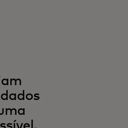
ciam
 dados
 uma
sível,