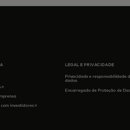
SA
LEGAL E PRIVACIDADE
Privacidade e responsabilidade 
dados
abre em uma nova guia
s
Encarregado de Proteção de Da
imprensa
abre em uma nova guia
 com investidores