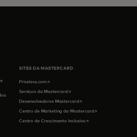
SITES DA MASTERCARD
de
abre em uma nova guia
Priceless.com
abre em uma nova guia
Serviços da Mastercard
dos
abre em uma nova guia
Desenvolvedores Mastercard
abre em uma nova g
Centro de Marketing da Mastercard
abre em uma nova guia
Centro de Crescimento Inclusivo