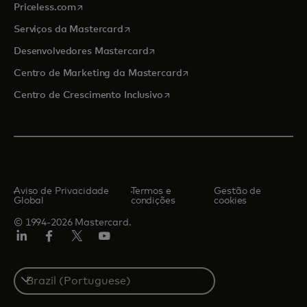
abre em uma nova guia
Priceless.com
abre em uma nova guia
Serviços da Mastercard
abre em uma nova guia
Desenvolvedores Mastercard
abre em uma nova guia
Centro de Marketing da Mastercard
abre em uma nova guia
Centro de Crescimento Inclusivo
Aviso de Privacidade
Termos e
Gestão de
Global
condições
cookies
© 1994-2026 Mastercard.
LinkedIn
Facebook
Twitter/X
YouTube
Select
a
country