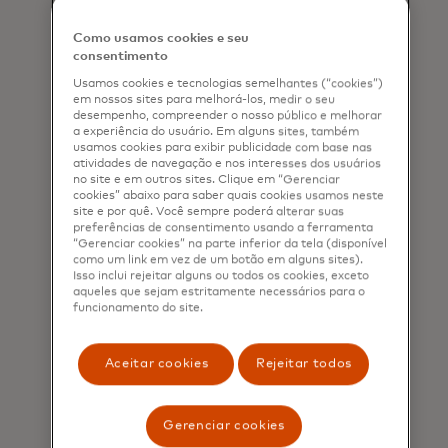
Como usamos cookies e seu
consentimento
Pagamentos quase em
Usamos cookies e tecnologias semelhantes (“cookies”)
em nossos sites para melhorá-los, medir o seu
tempo real 24 horas
desempenho, compreender o nosso público e melhorar
a experiência do usuário. Em alguns sites, também
Transforme os pagamentos
usamos cookies para exibir publicidade com base nas
comerciais corporativos e os fluxos de
atividades de navegação e nos interesses dos usuários
no site e em outros sites. Clique em “Gerenciar
tesouraria intra e interempresariais,
cookies” abaixo para saber quais cookies usamos neste
onde a eficiência do capital de giro é
site e por quê. Você sempre poderá alterar suas
crucial.
preferências de consentimento usando a ferramenta
“Gerenciar cookies” na parte inferior da tela (disponível
como um link em vez de um botão em alguns sites).
Isso inclui rejeitar alguns ou todos os cookies, exceto
aqueles que sejam estritamente necessários para o
funcionamento do site.
Aceitar cookies
Rejeitar todos
Gerenciar cookies