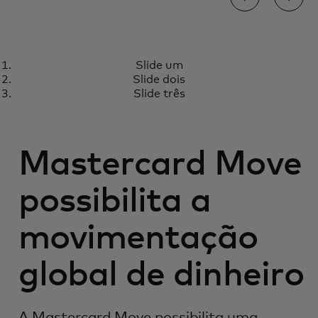
NOTÍCIAS
Slide um
A Mastercard transforma os
Saiba mais
Slide dois
pagamentos transfronteiriços
Slide três
para bancos com uma inovação
pioneira no setor
Mastercard Move
possibilita a
movimentação
global de dinheiro
A Mastercard Move possibilita uma