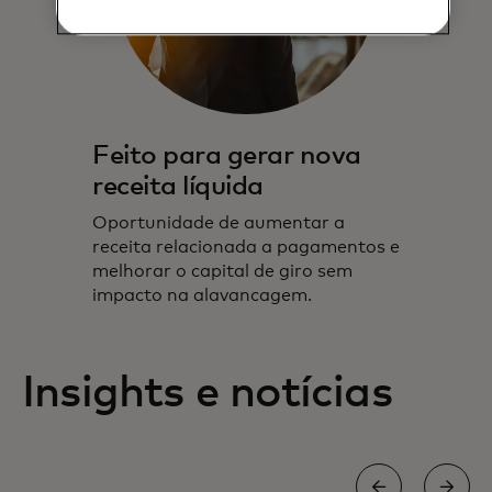
Feito para gerar nova
receita líquida
Oportunidade de aumentar a
receita relacionada a pagamentos e
melhorar o capital de giro sem
impacto na alavancagem.
Insights e notícias