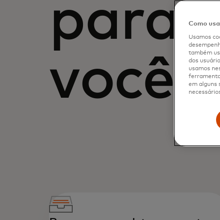
para 
Como usam
Usamos coo
desempenho
também usa
você
dos usuário
usamos nes
ferramenta 
em alguns s
necessários