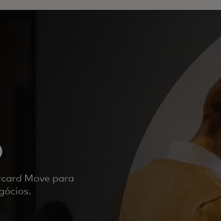
o
rcard Move para
gócios.