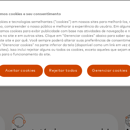
ajudar
os cookies e seu consentimento
kies e tecnologias semelhantes (“cookies”) em nossos sites para melhorá-los, 
, compreender o nosso público e melhorar a experiência do usuário. Em alguns 
mos cookies para exibir publicidade com base nas atividades de navegação e n
s no site e em outros sites. Clique em “Gerenciar cookies” abaixo para saber qu
te site e por quê. Você sempre poderá alterar suas preferências de consentim
“Gerenciar cookies” na parte inferior da tela (disponível como um link em vez
ites). Isso inclui rejeitar alguns ou todos os cookies, exceto aqueles que sejam
 para o funcionamento do site.
Aceitar cookies
Rejeitar todos
Gerenciar cookies