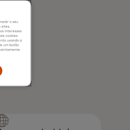
medir o seu
sites,
os interesses
ais cookies
ento usando a
 de um botão
 estritamente