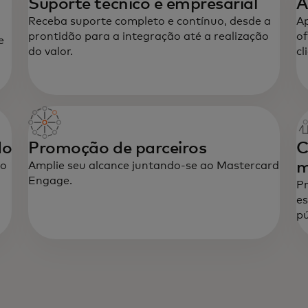
Suporte técnico e empresarial
A
Receba suporte completo e contínuo, desde a
Ap
prontidão para a integração até a realização
of
e
do valor.
cl
do
Promoção de parceiros
C
m
do
Amplie seu alcance juntando-se ao Mastercard
Engage.
Pr
es
pú