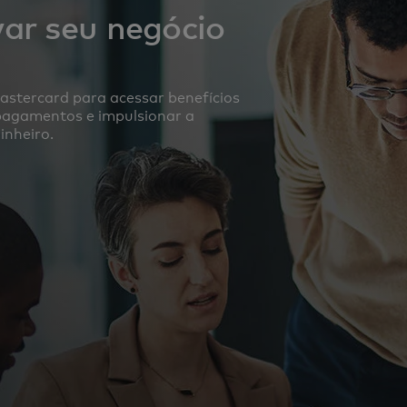
var seu negócio
astercard para acessar benefícios
e pagamentos e impulsionar a
inheiro.