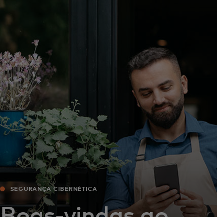
Para você
Para empresas
Para o mundo
Para inovadores
Notícias e tendências
SEGURANÇA CIBERNÉTICA
Boas-vindas ao