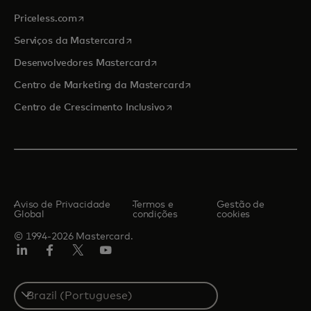
abre em uma nova guia
Priceless.com
abre em uma nova guia
Serviços da Mastercard
abre em uma nova guia
Desenvolvedores Mastercard
abre em uma nova guia
Centro de Marketing da Mastercard
abre em uma nova guia
Centro de Crescimento Inclusivo
Aviso de Privacidade
Termos e
Gestão de
Global
condições
cookies
© 1994-2026 Mastercard.
LinkedIn
Facebook
Twitter/X
YouTube
Select
a
country