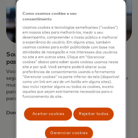
Como usamos cookies e seu
consentimento
Usamos cookies e tecnologias semelhantes (“cookies”)
em nossos sites para melhorá-los, medir o seu
desempenho, compreender o nosso público e melhorar
a experiência do usuário. Em alguns sites, também
usamos cookies para exibir publicidade com base nas
atividades de navegação e nos interesses dos usuários
Sou um especialista procurando ficar um
no site e em outros sites. Clique em “Gerenciar
passo à frente
cookies” abaixo para saber quais cookies usamos neste
site e por quê. Você sempre poderá alterar suas
Você estabeleceu as melhores práticas de
preferências de consentimento usando a ferramenta
“Gerenciar cookies” na parte inferior da tela (disponível
segurança cibernética, mas os riscos em constante
como um link em vez de um botão em alguns sites).
mudança significam levar os protocolos de defesa
Isso inclui rejeitar alguns ou todos os cookies, exceto
para o próximo nível. Tornar a Mastercard um
aqueles que sejam estritamente necessários para o
funcionamento do site.
parceiro confiável pode ajudar você a ter sucesso.
Domine sua segurança
Aceitar cookies
Rejeitar todos
Gerenciar cookies