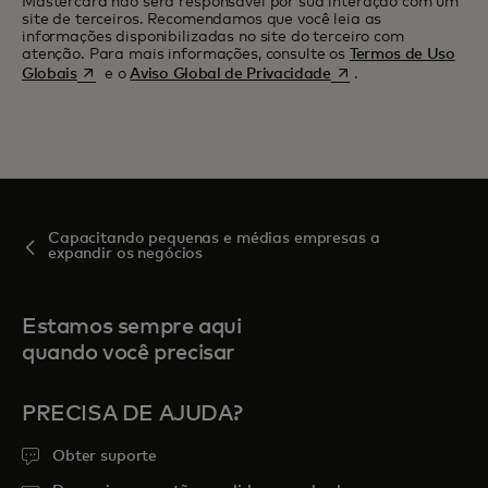
Mastercard não será responsável por sua interação com um
site de terceiros. Recomendamos que você leia as
informações disponibilizadas no site do terceiro com
atenção. Para mais informações, consulte os
Termos de Uso
abre em uma nova guia
abre em uma nova gu
Globais
e o
Aviso Global de Privacidade
.
Capacitando pequenas e médias empresas a
expandir os negócios
Estamos sempre aqui
quando você precisar
PRECISA DE AJUDA?
Obter suporte