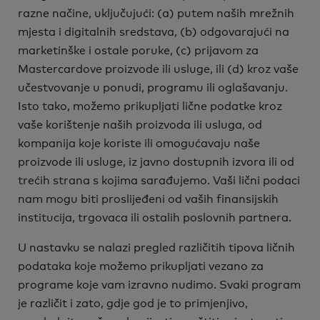
razne načine, uključujući: (a) putem naših mrežnih
mjesta i digitalnih sredstava, (b) odgovarajući na
marketinške i ostale poruke, (c) prijavom za
Mastercardove proizvode ili usluge, ili (d) kroz vaše
učestvovanje u ponudi, programu ili oglašavanju.
Isto tako, možemo prikupljati lične podatke kroz
vaše korištenje naših proizvoda ili usluga, od
kompanija koje koriste ili omogućavaju naše
proizvode ili usluge, iz javno dostupnih izvora ili od
trećih strana s kojima sarađujemo. Vaši lični podaci
nam mogu biti proslijeđeni od vaših finansijskih
institucija, trgovaca ili ostalih poslovnih partnera.
U nastavku se nalazi pregled različitih tipova ličnih
podataka koje možemo prikupljati vezano za
programe koje vam izravno nudimo. Svaki program
je različit i zato, gdje god je to primjenjivo,