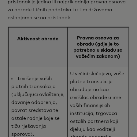
pristanak je jedina ili najprikladnija pravna osnova
za obradu Ličnih podataka i u tim državama
oslanjamo se na pristanak.
Pravna osnova za
Aktivnost obrade
obradu (gdje je to
potrebno u skladu sa
važećim zakonom)
U većini slučajeva, vaše
Izvršenje vaših
platne transakcije
platnih transakcija
obrađujemo kao
(uključujući ovlaštenje,
izvršilac obrade u ime
davanje odobrenja,
vaših finansijskih
povrat sredstava te
institucija, trgovaca i
ostale radnje koje se
ostalih partnera koji
tiču rješavanja
djeluju kao voditelji
sporova).