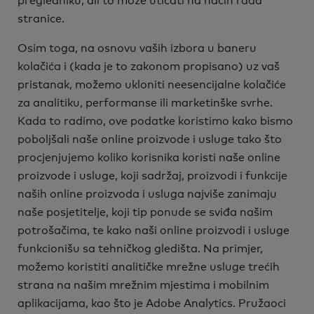
pregledniku, ali to može uticati na način rada
stranice.
Osim toga, na osnovu vaših izbora u baneru
kolačića i (kada je to zakonom propisano) uz vaš
pristanak, možemo ukloniti neesencijalne kolačiće
za analitiku, performanse ili marketinške svrhe.
Kada to radimo, ove podatke koristimo kako bismo
poboljšali naše online proizvode i usluge tako što
procjenjujemo koliko korisnika koristi naše online
proizvode i usluge, koji sadržaj, proizvodi i funkcije
naših online proizvoda i usluga najviše zanimaju
naše posjetitelje, koji tip ponude se sviđa našim
potrošačima, te kako naši online proizvodi i usluge
funkcionišu sa tehničkog gledišta. Na primjer,
možemo koristiti analitičke mrežne usluge trećih
strana na našim mrežnim mjestima i mobilnim
aplikacijama, kao što je Adobe Analytics. Pružaoci