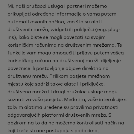
Mi, naši pružaoci usluga i partneri možemo
prikupljati određene informacije o vama putem
automatizovanih načina, kao što su alati
društvenih mreža, widgeti ili priključci (eng. plug-
ins), kako biste se mogli povezati sa svojim
korisničkim računima na društvenim mrežama. Te
funkcije vam mogu omogućiti prijavu putem vašeg
korisničkog računa na društvenoj mreži, dijeljenje
poveznice ili postavljanje objave direktno na
društvenu mrežu. Prilikom posjete mrežnom
mjestu koje sadrži takve alate ili priključke,
društvena mreža ili drugi pružalac usluge mogu
saznati za vašu posjetu. Međutim, vaše interakcije s
takvim alatima uređene su pravilima privatnosti
odgovarajućih platformi društvenih mreža. S
obzirom na to da ne možemo kontrolisati način na
koji treće strane postupaju s podacima,