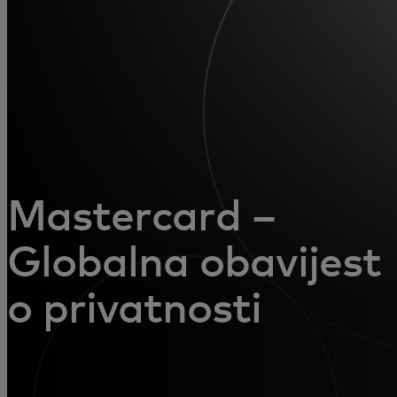
Za vas
Za biznis
Za svijet
Za inovatore
Mastercard –
Globalna obavijest
Novosti i trendovi
o privatnosti