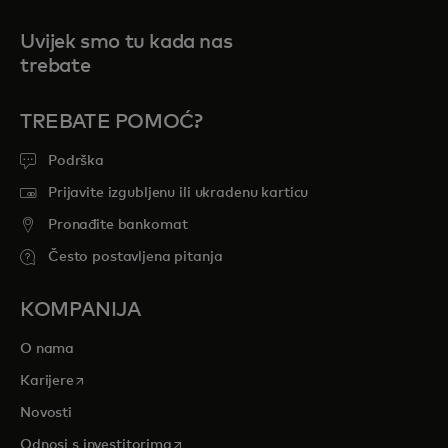
Uvijek smo tu kada nas
trebate
TREBATE POMOĆ?
Podrška
Prijavite izgubljenu ili ukradenu karticu
Pronađite bankomat
Često postavljena pitanja
KOMPANIJA
O nama
opens in a new tab
Karijere
Novosti
opens in a new tab
Odnosi s investitorima