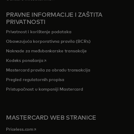
PRAVNE INFORMACIJE I ZAŠTITA
PRIVATNOSTI
Privatnost i korištenje podataka
Obavezujuća korporativna pravila (BCRs)
Naknade za međubankarske transakcije
opens in a new tab
Kodeks ponašanja
Mastercard pravila za obradu transakcija
Pregled r
egulatornih propisa
Pristupačnost u kompaniji Mastercard
MASTERCARD WEB STRANICE
opens in a new tab
Priceless.com