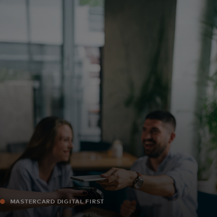
Za vas
Za biznis
Za svijet
Za inovatore
Novosti i trendovi
MASTERCARD DIGITAL FIRST