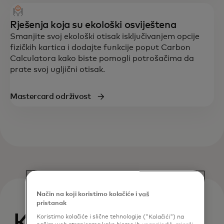
Rješenja koja su ekološki osviještena
Smanjite svoj ekološki otisak isključivanjem opcije
fizičkih kartica i dodajte funkcije poput Carbon
Calculatora kako biste pomogli potrošačima da
prate svoj ugljični otisak.
Mastercard održivost
Način na koji koristimo kolačiće i vaš
pristanak
Kako funkcioniše
Koristimo kolačiće i slične tehnologije ("Kolačići") na