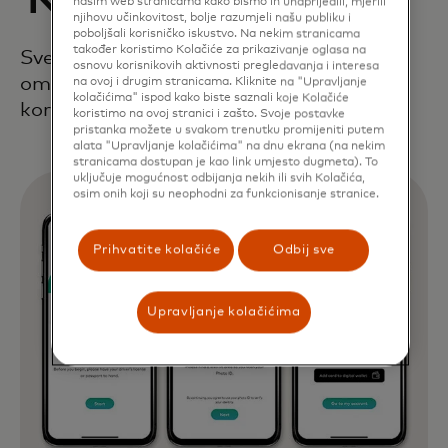
našim web stranicama kako bismo ih unaprijedili, mjerili
njihovu učinkovitost, bolje razumjeli našu publiku i
poboljšali korisničko iskustvo. Na nekim stranicama
također koristimo Kolačiće za prikazivanje oglasa na
Sveobuhvatan, end-to-end pristup
osnovu korisnikovih aktivnosti pregledavanja i interesa
omogućava istinsko digitalno iskustvo za
na ovoj i drugim stranicama. Kliknite na "Upravljanje
kolačićima" ispod kako biste saznali koje Kolačiće
korisnike.
koristimo na ovoj stranici i zašto. Svoje postavke
pristanka možete u svakom trenutku promijeniti putem
alata "Upravljanje kolačićima" na dnu ekrana (na nekim
stranicama dostupan je kao link umjesto dugmeta). To
uključuje mogućnost odbijanja nekih ili svih Kolačića,
osim onih koji su neophodni za funkcionisanje stranice.
Prihvatite kolačiće
Odbij sve
Upravljanje kolačićima