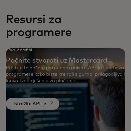
virtualnim financijama
Resursi za
programere
PROGRAMERI
Počnite stvarati uz Mastercard
Pristupite našem potpunom paketu API-ja i alata za
programere kako biste kreirali sigurna, prilagodljiva i
inovativna rješenja za plaćanje.
opens in a new tab
Istražite API-je