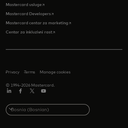
opens in a new tab
Mastercard usluge
opens in a new tab
Mastercard Developers
opens in a new tab
Mastercard centar za marketing
opens in a new tab
Centar za inkluzivni rast
Privacy
Terms
Manage cookies
© 1994-2026 Mastercard.
Linkedin
Facebook
Twitter/X
Youtube
Select
a
country