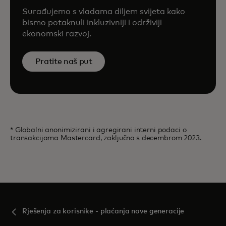
Surađujemo s vladama diljem svijeta kako
bismo potaknuli inkluzivniji i održiviji
ekonomski razvoj.
Pratite naš put
* Globalni anonimizirani i agregirani interni podaci o
transakcijama Mastercard, zaključno s decembrom 2023.
Rješenja za korisnike - plaćanja nove generacije