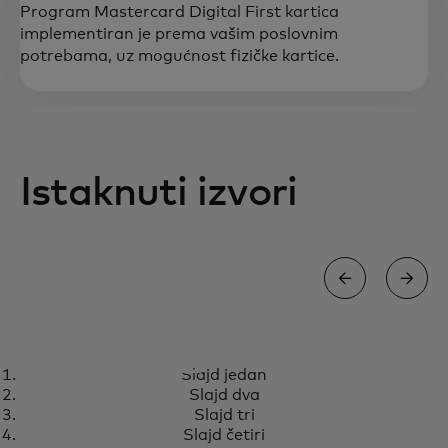
Program Mastercard Digital First kartica
implementiran je prema vašim poslovnim
potrebama, uz mogućnost fizičke kartice.
Istaknuti izvori
RAST
Slajd jedan
Program Digital First kartica
opens in a new tab
Saznajte više
Slajd dva
ispunjava rastuću potražnju za
Slajd tri
rješenjima za upravljanje
Slajd četiri