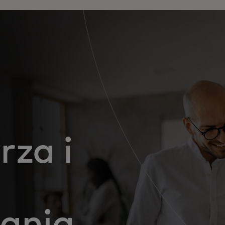
za i
ćanja