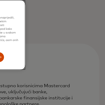
aprijedili,
nekim
osti
ispod kako
ete u svakom
cama
ića, osim onih
a
stupno korisnicima Mastercard
ve, uključujući banke,
bankarske finansijske institucije i
hnološke partnere.