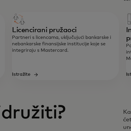
Licencirani pružaoci
I
p
Partneri s licencama, uključujući bankarske i
nebankarske finansijske institucije koje se
Pa
integriraju s Mastercard.
in
M
Istražite
Is
družiti?
Ka
će
un