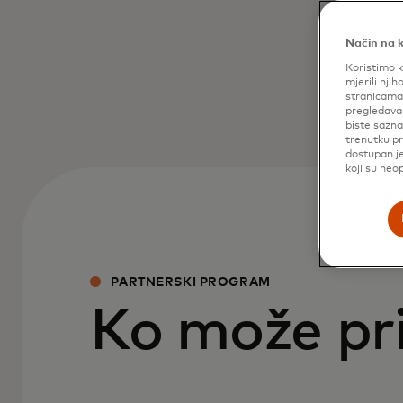
Način na k
Koristimo k
mjerili njih
stranicama 
pregledavan
biste sazna
trenutku pr
dostupan je
koji su neo
PARTNERSKI PROGRAM
Ko može pri