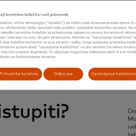
oji koristimo kolačiće i vaš pristanak
olačiće i slične tehnologije ("Kolačići") na našim web stranicama kako bismo ih un
Stergios Tsalis
ovu učinkovitost, bolje razumjeli našu publiku i poboljšali korisničko iskustvo. Na 
VP Payments Experience, Nuvei
također koristimo Kolačiće za prikazivanje oglasa na osnovu korisnikovih aktivn
ja i interesa na ovoj i drugim stranicama. Kliknite na "Upravljanje kolačićima" 
li koje Kolačiće koristimo na ovoj stranici i zašto. Svoje postavke pristanka mož
omijeniti putem alata "Upravljanje kolačićima" na dnu ekrana (na nekim strani
 kao link umjesto dugmeta). To uključuje mogućnost odbijanja nekih ili svih Kolač
phodni za funkcionisanje stranice.
Prihvatite kolačiće
Odbij sve
Upravljanje kolačićim
stupiti?
Do
Mo
ne
te