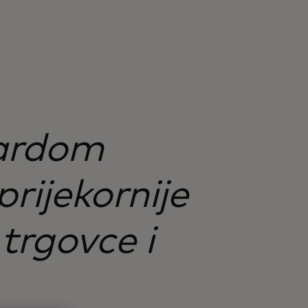
cardom
prijekornije
trgovce i