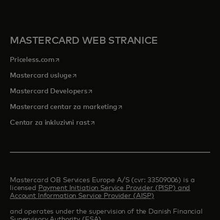
MASTERCARD WEB STRANICE
opens in a new tab
Priceless.com
opens in a new tab
Mastercard usluge
opens in a new tab
Mastercard Developers
opens in a new tab
Mastercard centar za marketing
opens in a new tab
Centar za inkluzivni rast
Mastercard OB Services Europe A/S (cvr: 33509006) is a
licensed
Payment Initiation Service Provider (PISP) and
Account Information Service Provider (AISP)
and operates under the supervision of the Danish Financial
Supervisory Authority (FSA).