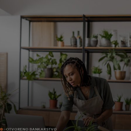
Za vas
Za biznis
Za svijet
Za inovatore
Novosti i trendovi
OTVORENO BANKARSTVO