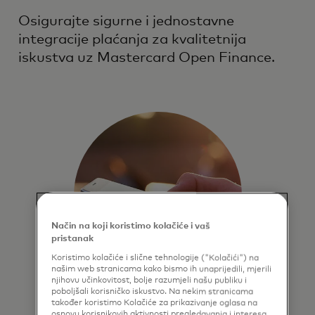
Osigurajte sigurne i jednostavne
integracije plaćanja za kvalitetnija
iskustva uz Mastercard Open Finance.
Način na koji koristimo kolačiće i vaš
pristanak
Koristimo kolačiće i slične tehnologije ("Kolačići") na
našim web stranicama kako bismo ih unaprijedili, mjerili
njihovu učinkovitost, bolje razumjeli našu publiku i
poboljšali korisničko iskustvo. Na nekim stranicama
Ponudite brza,
također koristimo Kolačiće za prikazivanje oglasa na
osnovu korisnikovih aktivnosti pregledavanja i interesa