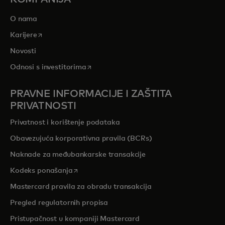
O nama
opens in a new tab
Karijere
Novosti
opens in a new tab
Odnosi s investitorima
PRAVNE INFORMACIJE I ZAŠTITA
PRIVATNOSTI
Privatnost i korištenje podataka
Obavezujuća korporativna pravila (BCRs)
Naknade za međubankarske transakcije
opens in a new tab
Kodeks ponašanja
Mastercard pravila za obradu transakcija
Pregled r
egulatornih propisa
Pristupačnost u kompaniji Mastercard