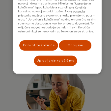
jednostavna i sigurna
na ovoj i drugim stranicama. Kliknite na "Upravljanje
kolačićima" ispod kako biste saznali koje Kolačiće
plaćanja
koristimo na ovoj stranici i zašto. Svoje postavke
pristanka možete u svakom trenutku promijeniti putem
Omogućite sigurna, jednostavna i
alata "Upravljanje kolačićima" na dnu ekrana (na nekim
stranicama dostupan je kao link umjesto dugmeta). To
besprijekorna plaćanja s računa na
uključuje mogućnost odbijanja nekih ili svih Kolačića,
račun s bilo koje platforme unutar
osim onih koji su neophodni za funkcionisanje stranice.
finansijskih ekosistema.
Prihvatite kolačiće
Odbij sve
Saznajte više
Upravljanje kolačićima