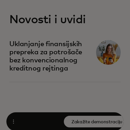
Novosti i uvidi
opens in a new tab
Uklanjanje finansijskih
prepreka za potrošače
bez konvencionalnog
kreditnog rejtinga
Zakažite demonstraciju
Open