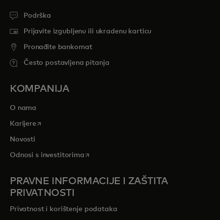
Podrška
Prijavite izgubljenu ili ukradenu karticu
Pronađite bankomat
Često postavljena pitanja
KOMPANIJA
O nama
opens in a new tab
Karijere
Novosti
opens in a new tab
Odnosi s investitorima
PRAVNE INFORMACIJE I ZAŠTITA
PRIVATNOSTI
Privatnost i korištenje podataka