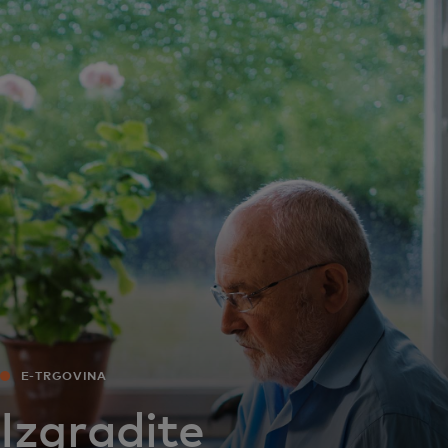
Za vas
Za biznis
Za svijet
Za inovatore
Novosti i trendovi
E-TRGOVINA
Izgradite