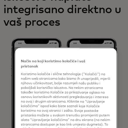
integrisano direktno u
vaš proces
Način na koji koristimo kolačiće i vaš
pristanak
Koristimo kolačiće i slične tehnologije ("Kolačići") na
našim web stranicama kako bismo ih unaprijedili, mjerili
njihovu učinkovitost, bolje razumjeli našu publiku i
poboljšali korisničko iskustvo. Na nekim stranicama
također koristimo Kolačiće za prikazivanje oglasa na
osnovu korisnikovih aktivnosti pregledavanja i interesa
na ovoj i drugim stranicama. Kliknite na "Upravljanje
kolačićima" ispod kako biste saznali koje Kolačiće
koristimo na ovoj stranici i zašto. Svoje postavke
pristanka možete u svakom trenutku promijeniti putem
alata "Upravljanje kolačićima" na dnu ekrana (na nekim
stranicama dostupan je kao link umjesto dugmeta). To