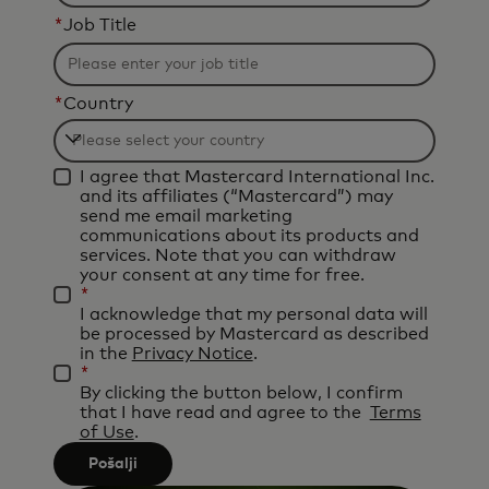
*
Job Title
*
Country
Filtering
I agree that Mastercard International Inc.
will
and its affiliates (“Mastercard”) may
be
send me email marketing
communications about its products and
applied
services. Note that you can withdraw
after
your consent at any time for free.
*
3
I acknowledge that my personal data will
characters.
be processed by Mastercard as described
in the
Privacy Notice
.
*
By clicking the button below, I confirm
that I have read and agree to the
Terms
of Use
.
Pošalji