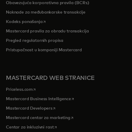
Obavezujuća korporativna pravila (BCRs)
Naknade za međubankarske transakcije
opens in a new tab
Kodeks ponašanja
Mastercard pravila za obradu transakcija
Pregled r
egulatornih propisa
Pristupačnost u kompaniji Mastercard
MASTERCARD WEB STRANICE
opens in a new tab
Priceless.com
opens in a new tab
Mastercard Business Intelligence
opens in a new tab
Mastercard Developers
opens in a new tab
Mastercard centar za marketing
opens in a new tab
Centar za inkluzivni rast