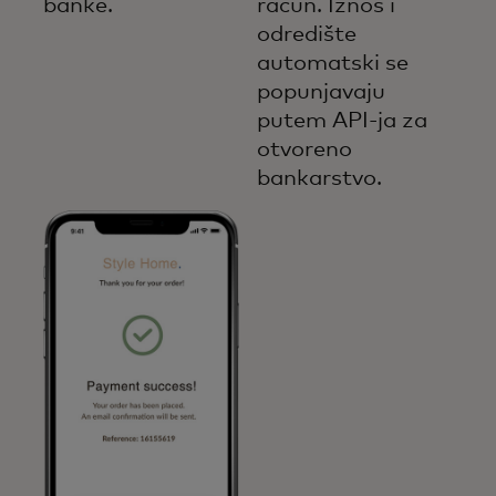
banke.
račun. Iznos i
odredište
automatski se
popunjavaju
putem API-ja za
otvoreno
bankarstvo.