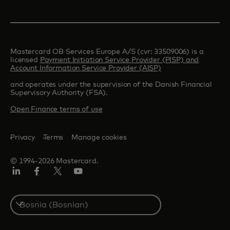
Mastercard OB Services Europe A/S (cvr: 33509006) is a
licensed
Payment Initiation Service Provider (PISP) and
Account Information Service Provider (AISP)
and operates under the supervision of the Danish Financial
Supervisory Authority (FSA).
Open Finance terms of use
Privacy
Terms
Manage cookies
© 1994-2026 Mastercard.
Linkedin
Facebook
Twitter/X
Youtube
Select
a
country