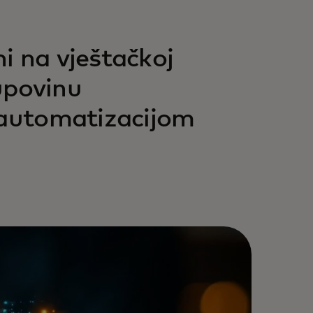
i na vještačkoj
kupovinu
 automatizacijom