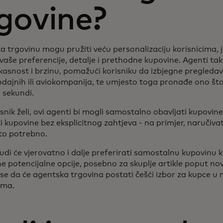
govine?
a trgovinu mogu pružiti veću personalizaciju korisnicima, 
 vaše preferencije, detalje i prethodne kupovine. Agenti t
ikasnost i brzinu, pomažući korisniku da izbjegne pregleda
dajnih ili aviokompanija, te umjesto toga pronađe ono št
 sekundi.
snik želi, ovi agenti bi mogli samostalno obavljati kupovine
i kupovine bez eksplicitnog zahtjeva - na primjer, naručiva
 to potrebno.
udi će vjerovatno i dalje preferirati samostalnu kupovinu ka
e potencijalne opcije, posebno za skuplje artikle poput no
 se da će agentska trgovina postati češći izbor za kupce 
ama.