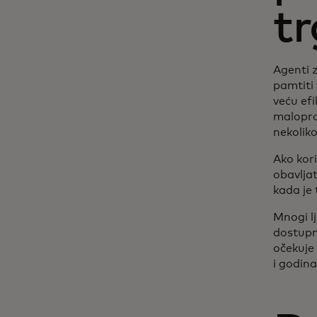
tr
Agenti z
pamtiti
veću ef
malopro
nekoliko
Ako kori
obavljat
kada je
Mnogi lj
dostupn
očekuje
i godin