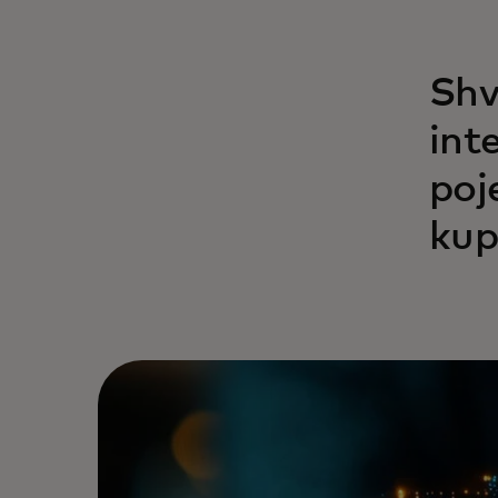
Shv
int
poj
kup