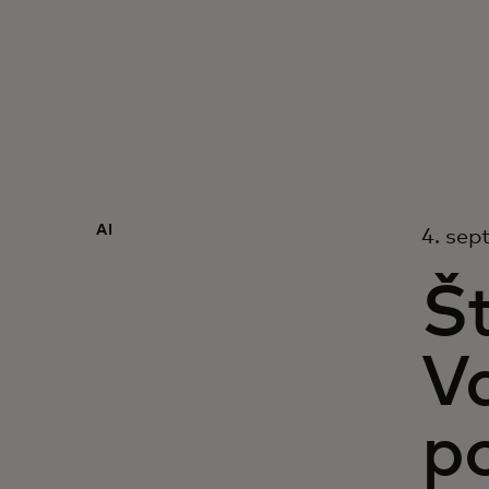
AI
4. sep
Št
V
p