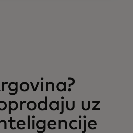
trgovina?
oprodaju uz
teligencije