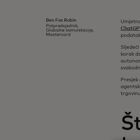
Ben Fox Rubin
Umjetna 
Potpredsjednik,
ChatGP
Globalne komunikacije,
Mastercard
podataka
Sljedeći
korak da
autonom
svakodn
Presjek 
agentsk
trgovin
Š