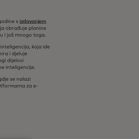
 godine s
izdavanjem
oja obrađuje planine
ku i još mnogo toga.
nteligencija, koja ide
ra i djeluje
i dijelovi
 inteligencije.
gdje se nalazi
latformama za e-