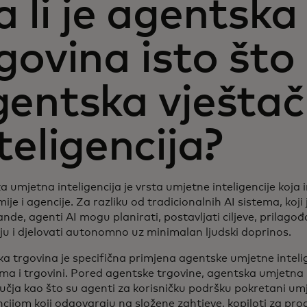
 li je agentska
govina isto što 
gentska vješta
teligencija?
 umjetna inteligencija je vrsta umjetne inteligencije koja
je i agencije. Za razliku od tradicionalnih AI sistema, koj
de, agenti AI mogu planirati, postavljati ciljeve, prilago
ju i djelovati autonomno uz minimalan ljudski doprinos.
a trgovina je specifična primjena agentske umjetne intelig
ma i trgovini. Pored agentske trgovine, agentska umjetna in
učja kao što su agenti za korisničku podršku pokretani u
ncijom koji odgovaraju na složene zahtjeve, kopiloti za pr