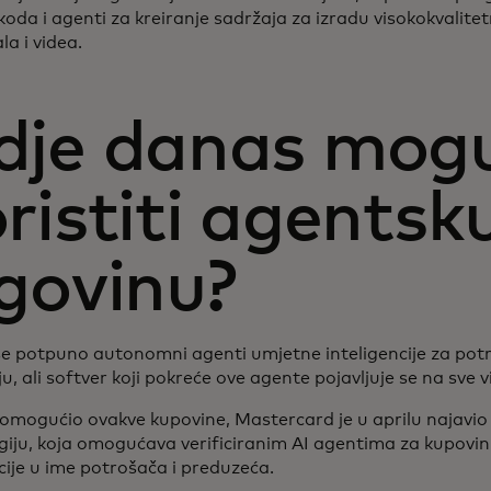
koda i agenti za kreiranje sadržaja za izradu visokokvalit
la i videa.
dje danas mog
ristiti agentsk
govinu?
e potpuno autonomni agenti umjetne inteligencije za potro
ju, ali softver koji pokreće ove agente pojavljuje se na sve v
 omogućio ovakve kupovine, Mastercard je u aprilu najavio
giju, koja omogućava verificiranim AI agentima za kupovin
cije u ime potrošača i preduzeća.