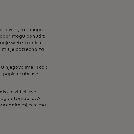
jer ovi agenti mogu
akođer mogu ponuditi
vanje web stranica
o mu je potrebno za
 u njegovo ime ili čak
ti papirne ubruse
ko bi vidjeli sve
vog automobila. Ali
u narednim mjesecima