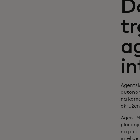
Da
tr
a
in
Agentska
autonomi
na koman
okružen
Agentičk
plaćanji
na podr
intelige