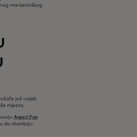
etnog marketinškog
u
u
šače još uvijek
iše mjesta.
 svoju
Agent Pay
u da obavljaju