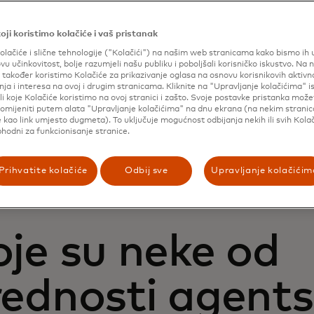
govina?
oji koristimo kolačiće i vaš pristanak
a trgovina je novi oblik online i mobilne kupovine, u koje
olačiće i slične tehnologije ("Kolačići") na našim web stranicama kako bismo ih un
ncije "zatvara petlju" ili obavlja zadatke za korisnika - kao
ovu učinkovitost, bolje razumjeli našu publiku i poboljšali korisničko iskustvo. Na 
također koristimo Kolačiće za prikazivanje oglasa na osnovu korisnikovih aktivn
, poređenje opcija i obavljanje kupovine - uz ograničen ili 
ja i interesa na ovoj i drugim stranicama. Kliknite na "Upravljanje kolačićima" 
og korisnika.
li koje Kolačiće koristimo na ovoj stranici i zašto. Svoje postavke pristanka mož
omijeniti putem alata "Upravljanje kolačićima" na dnu ekrana (na nekim strani
 kao link umjesto dugmeta). To uključuje mogućnost odbijanja nekih ili svih Kolač
er, dok razgovarate u generativnoj AI aplikaciji, možete re
phodni za funkcionisanje stranice.
iši mi direktan let za London za manje od 600 dolara sljed
 problema“, a agent će pregledati aviokompanije, obližnje 
a u programu vjernosti i nagrade platnim karticama kako bi
Prihvatite kolačiće
Odbij sve
Upravljanje kolačićim
 opciju, kupio je, a zatim je podijelio s vama.
je su neke od
rednosti agent