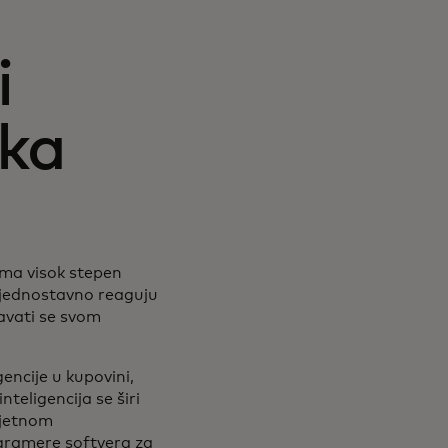
i
čka
 ima visok stepen
i jednostavno reaguju
đavati se svom
encije u kupovini,
teligencija se širi
mjetnom
ogramere softvera za