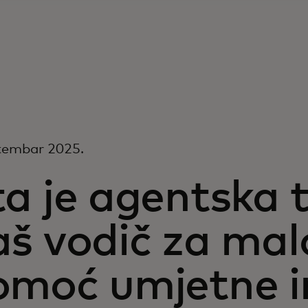
tembar 2025.
a je agentska 
aš vodič za mal
omoć umjetne in