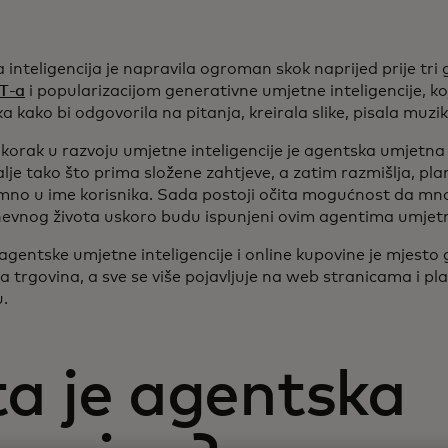
inteligencija je napravila ogroman skok naprijed prije tri
T-a
i popularizacijom generativne umjetne inteligencije, k
 kako bi odgovorila na pitanja, kreirala slike, pisala muzi
 korak u razvoju umjetne inteligencije je agentska umjetna i
lje tako što prima složene zahtjeve, a zatim razmišlja, plani
no u ime korisnika. Sada postoji očita mogućnost da mnog
evnog života uskoro budu ispunjeni ovim agentima umjetne
agentske umjetne inteligencije i online kupovine je mjesto 
a trgovina, a sve se više pojavljuje na web stranicama i p
u.
ta je agentska