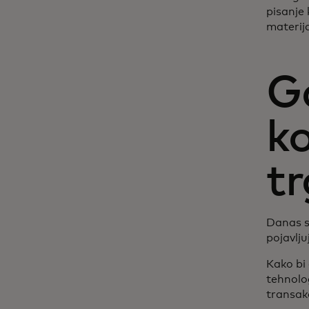
pisanje 
materija
G
ko
tr
Danas s
pojavlju
Kako bi
tehnolo
transak