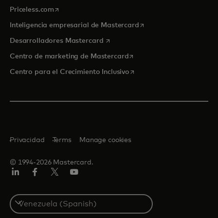
se abre en una pestaña nueva
Priceless.com
se abre en una pestaña
Inteligencia empresarial de Mastercard
se abre en una pestaña nueva
Desarrolladores Mastercard
se abre en una pestaña nu
Centro de marketing de Mastercard
se abre en una pestaña nu
Centro para el Crecimiento Inclusivo
Privacidad
Terms
Manage cookies
© 1994-2026 Mastercard.
LinkedIn
Facebook
Twitter/X
YouTube
Select
a
country