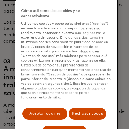
únicos de los clientes en función del comportamiento
pasado y en tiempo real.
Cómo utilizamos las cookies y su
consentimiento
Los comerciantes, por su parte, pueden usar una
Utilizamos cookies y tecnologías similares ("cookies")
tecnología similar para crear descripciones de
en nuestros sitios web para mejorarlos, medir su
rendimiento, entender a nuestro público y realzar la
productos y plataformas que brinden a los
experiencia del usuario. En algunos sitios, también
compradores un escaparate hiperpersonalizado.
utilizamos cookies para mostrar publicidad basada en
las actividades de navegación e intereses de los
usuarios en el sitio y en otros sitios. Haga clic en
"Gestión de cookies" más adelante para conocer qué
03
cookies utilizamos en este sitio y las razones de ello.
Usted puede cambiar sus preferencias de
A medida que los estafadores
consentimiento en cualquier momento haciendo uso de
la herramienta "Gestión de cookies" que aparece en la
innovan, la IA y la banca abierta
parte inferior de la pantalla (disponible como enlace en
trabajarán más duro para
vez de botón en algunos sitios). Esto incluye rechazar
algunas o todas las cookies, a excepción de aquellas
salvaguardar los datos
que sean estrictamente necesarias para el
funcionamiento del sitio.
A medida que la tecnología avanzó, los delitos
cibernéticos se dispararon. Atrás quedaron los días de
Aceptar cookies
Rechazar todas
las obvias estafas por email plagadas de errores
ortográficos y mala gramática que pedían a las