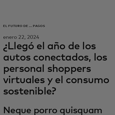
Para ti
Para empresas
EL FUTURO DE ... PAGOS
enero 22, 2024
Para el mundo
¿Llegó el año de los
autos conectados, los
Para innovadores
personal shoppers
Noticias y tendencias
virtuales y el consumo
sostenible?
Neque porro quisquam