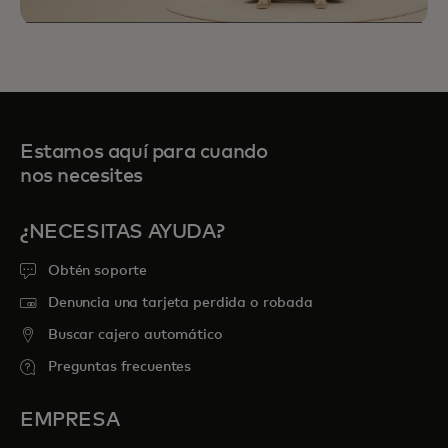
Estamos aquí para cuando
nos necesites
¿NECESITAS AYUDA?
Priceless Experiences te conectan con
Obtén soporte
oportunidades selectas de deportes,
viajes, gastronomía y entretenimiento
Denuncia una tarjeta perdida o robada
para atesorar por siempre.
Buscar cajero automático
Preguntas frecuentes
se abre en una pestaña nueva
Explora priceless.com
EMPRESA