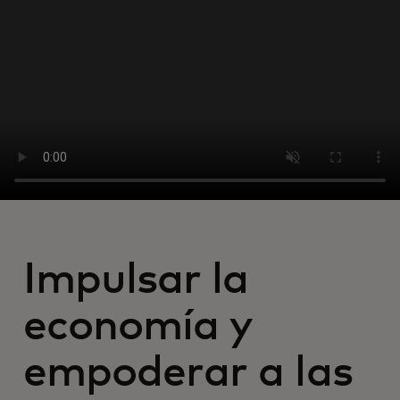
Para ti
Para empresas
Para el mundo
Para innovadores
Noticias y tendencias
Impulsar la
economía y
empoderar a las