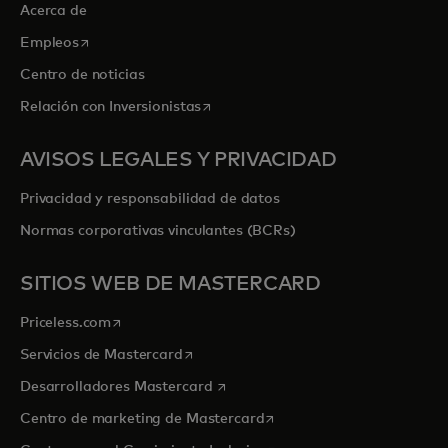
Acerca de
se abre en una pestaña nueva
Empleos
Centro de noticias
se abre en una pestaña nueva
Relación con Inversionistas
AVISOS LEGALES Y PRIVACIDAD
Privacidad y responsabilidad de datos
Normas corporativas vinculantes (BCRs)
SITIOS WEB DE MASTERCARD
se abre en una pestaña nueva
Priceless.com
se abre en una pestaña nueva
Servicios de Mastercard
se abre en una pestaña nueva
Desarrolladores Mastercard
se abre en una pestaña nu
Centro de marketing de Mastercard