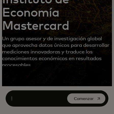
Economía
Mastercard
Un grupo asesor y de investigación global
que aprovecha datos únicos para desarrollar
mediciones innovadoras y traduce los
conocimientos económicos en resultados
procesables.
se abre en una pest
Comenzar
Abrir