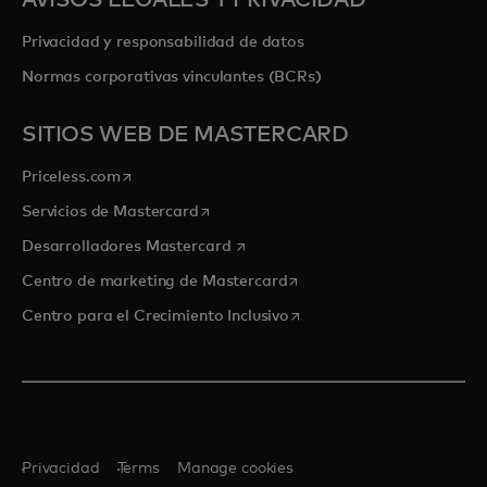
AVISOS LEGALES Y PRIVACIDAD
Privacidad y responsabilidad de datos
Normas corporativas vinculantes (BCRs)
SITIOS WEB DE MASTERCARD
se abre en una pestaña nueva
Priceless.com
se abre en una pestaña nueva
Servicios de Mastercard
se abre en una pestaña nueva
Desarrolladores Mastercard
se abre en una pestaña nu
Centro de marketing de Mastercard
se abre en una pestaña nu
Centro para el Crecimiento Inclusivo
Privacidad
Terms
Manage cookies