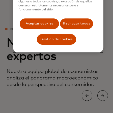
algunas o todas las cookies, a excepción de aquellas
que sean estrictamente necesarias para el
funcionamiento del sitio.
Aceptar cookies
Rechazar todas
NUESTRO EQUIPO
Nuestros
Gestión de cookies
expertos
Nuestro equipo global de economistas
analiza el panorama macroeconómico
desde la perspectiva del consumidor.