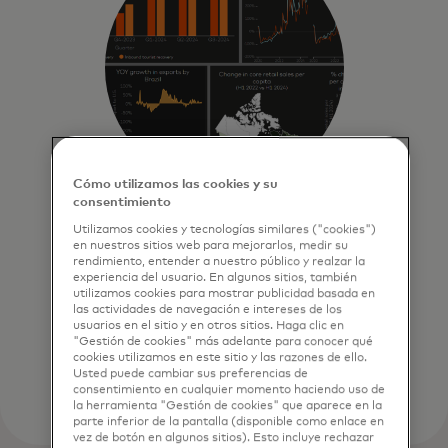
Cómo utilizamos las cookies y su
consentimiento
Información atractiva
Utilizamos cookies y tecnologías similares ("cookies")
en nuestros sitios web para mejorarlos, medir su
Nos especializamos en llevar la
rendimiento, entender a nuestro público y realzar la
economía a diversas audiencias
experiencia del usuario. En algunos sitios, también
utilizamos cookies para mostrar publicidad basada en
globales con información oportuna
las actividades de navegación e intereses de los
y procesable a través de nuestros
usuarios en el sitio y en otros sitios. Haga clic en
"Gestión de cookies" más adelante para conocer qué
formatos interactivos.
cookies utilizamos en este sitio y las razones de ello.
Usted puede cambiar sus preferencias de
consentimiento en cualquier momento haciendo uso de
la herramienta "Gestión de cookies" que aparece en la
parte inferior de la pantalla (disponible como enlace en
vez de botón en algunos sitios). Esto incluye rechazar