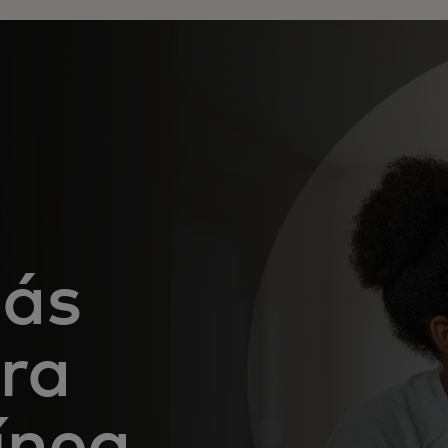
ás
ura
ínea