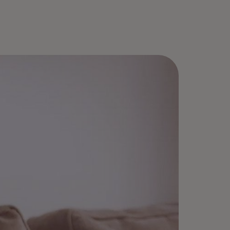
gístrate una vez, selecciona
ispositivos recordados» y disfruta
 Pagos rápidos, sin necesidad de
ntraseñas.