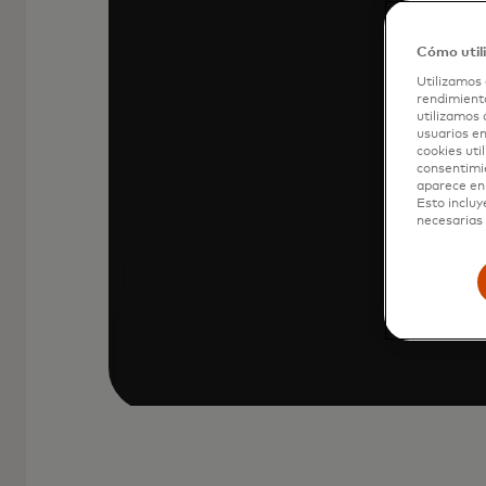
Tu tarjeta Mastercard está almacena
Cómo util
solo busca el icono al momento de p
Utilizamos 
rendimiento
utilizamos 
usuarios en
cookies uti
consentimi
aparece en 
Esto incluy
necesarias 