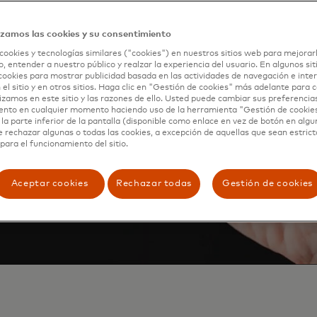
da en Click to Pay, así que
izamos las cookies y su consentimiento
agar.
cookies y tecnologías similares ("cookies") en nuestros sitios web para mejorar
, entender a nuestro público y realzar la experiencia del usuario. En algunos sit
cookies para mostrar publicidad basada en las actividades de navegación e inter
 el sitio y en otros sitios. Haga clic en "Gestión de cookies" más adelante para
lizamos en este sitio y las razones de ello. Usted puede cambiar sus preferencia
ento en cualquier momento haciendo uso de la herramienta "Gestión de cookie
la parte inferior de la pantalla (disponible como enlace en vez de botón en algun
e rechazar algunas o todas las cookies, a excepción de aquellas que sean estri
para el funcionamiento del sitio.
Aceptar cookies
Rechazar todas
Gestión de cookies