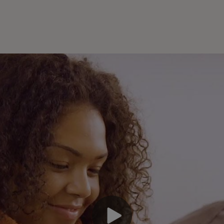
Re
«d
de
co