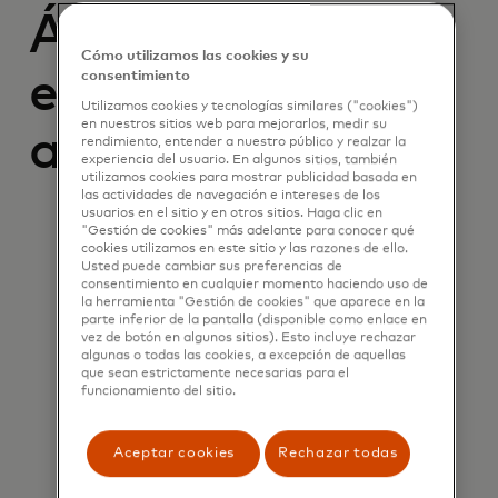
Áreas de
Cómo utilizamos las cookies y su
enfoque
consentimiento
Utilizamos cookies y tecnologías similares ("cookies")
en nuestros sitios web para mejorarlos, medir su
actuales
rendimiento, entender a nuestro público y realzar la
experiencia del usuario. En algunos sitios, también
utilizamos cookies para mostrar publicidad basada en
las actividades de navegación e intereses de los
usuarios en el sitio y en otros sitios. Haga clic en
"Gestión de cookies" más adelante para conocer qué
cookies utilizamos en este sitio y las razones de ello.
Usted puede cambiar sus preferencias de
consentimiento en cualquier momento haciendo uso de
la herramienta "Gestión de cookies" que aparece en la
parte inferior de la pantalla (disponible como enlace en
vez de botón en algunos sitios). Esto incluye rechazar
algunas o todas las cookies, a excepción de aquellas
que sean estrictamente necesarias para el
IA, IA generativa y aprendizaje
funcionamiento del sitio.
automático
Aceptar cookies
Rechazar todas