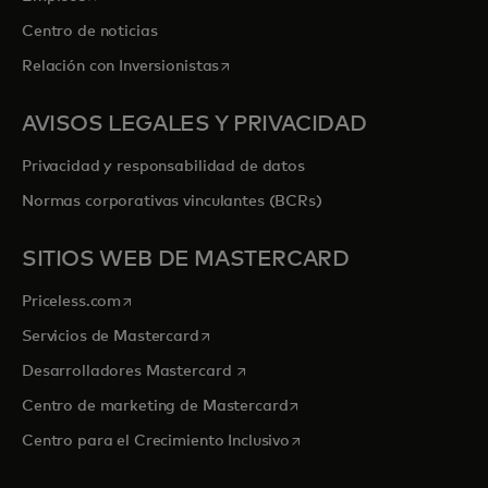
Centro de noticias
se abre en una pestaña nueva
Relación con Inversionistas
AVISOS LEGALES Y PRIVACIDAD
Privacidad y responsabilidad de datos
Normas corporativas vinculantes (BCRs)
SITIOS WEB DE MASTERCARD
se abre en una pestaña nueva
Priceless.com
se abre en una pestaña nueva
Servicios de Mastercard
se abre en una pestaña nueva
Desarrolladores Mastercard
se abre en una pestaña nu
Centro de marketing de Mastercard
se abre en una pestaña nu
Centro para el Crecimiento Inclusivo