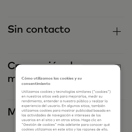
Sin contacto
Conversión de
moneda
Cómo utilizamos las cookies y su
consentimiento
Utilizamos cookies y tecnologías similares ("cookies")
en nuestros sitios web para mejorarlos, medir su
rendimiento, entender a nuestro público y realzar la
experiencia del usuario. En algunos sitios, también
Moneda extranjera
utilizamos cookies para mostrar publicidad basada en
las actividades de navegación e intereses de los
usuarios en el sitio y en otros sitios. Haga clic en
"Gestión de cookies" más adelante para conocer qué
cookies utilizamos en este sitio y las razones de ello.