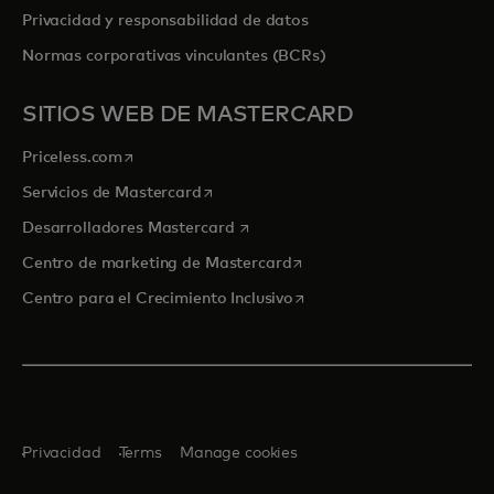
Privacidad y responsabilidad de datos
Normas corporativas vinculantes (BCRs)
SITIOS WEB DE MASTERCARD
se abre en una pestaña nueva
Priceless.com
se abre en una pestaña nueva
Servicios de Mastercard
se abre en una pestaña nueva
Desarrolladores Mastercard
se abre en una pestaña nu
Centro de marketing de Mastercard
se abre en una pestaña nu
Centro para el Crecimiento Inclusivo
Privacidad
Terms
Manage cookies