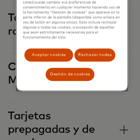
Usted puede cambiar sus preferencias de
consentimiento en cualquier momento haciendo uso de
la herramienta "Gestión de cookies" que aparece en la
Tarjeta perdida o
parte inferior de la pantalla (disponible como enlace en
vez de botón en algunos sitios). Esto incluye rechazar
algunas o todas las cookies, a excepción de aquellas
robada
que sean estrictamente necesarias para el
funcionamiento del sitio.
Aceptar cookies
Rechazar todas
Claves de pago de
Gestión de cookies
Mastercard
Tarjetas
prepagadas y de