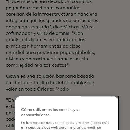
"Hace más de una década, vi cómo las
pequeñas y medianas compañías
carecían de la infraestructura financiera
integrada que las grandes corporaciones
daban por sentada", dice Michael Wüst,
cofundador y CEO de amnis. "Con
amnis, mi visión es empoderar a las
pymes con herramientas de clase
mundial para gestionar pagos globales,
divisas y operaciones financieras, sin
complejidad ni altos costos".
Qawn
es una solución bancaria basada
en chat que facilita los intercambios de
valor en todo Oriente Medio.
"En todo el Medio Oriente, las personas
están unidas por el idioma y la cultura,
Cómo utilizamos las cookies y su
pero enviar pagos transfronterizos es
consentimiento
cada vez más difícil", dice CINO Jordan
Utilizamos cookies y tecnologías similares ("cookies")
Ahli Bank y a cargo de Qawn. Estamos
en nuestros sitios web para mejorarlos, medir su