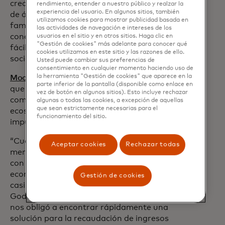
creando un futuro en el que 450 millones
rendimiento, entender a nuestro público y realzar la
experiencia del usuario. En algunos sitios, también
de árabes puedan mantener a sus
utilizamos cookies para mostrar publicidad basada en
familias, hacer crecer sus negocios y
las actividades de navegación e intereses de los
conectarse financieramente tan
usuarios en el sitio y en otros sitios. Haga clic en
"Gestión de cookies" más adelante para conocer qué
fácilmente como nos conectamos
cookies utilizamos en este sitio y las razones de ello.
socialmente".
Usted puede cambiar sus preferencias de
consentimiento en cualquier momento haciendo uso de
la herramienta "Gestión de cookies" que aparece en la
MoovnPay
está redefiniendo la forma en
parte inferior de la pantalla (disponible como enlace en
que las personas se mueven, pagan y
vez de botón en algunos sitios). Esto incluye rechazar
compran en línea a través de un
algunas o todas las cookies, a excepción de aquellas
que sean estrictamente necesarias para el
ecosistema de plataformas sin fisuras,
funcionamiento del sitio.
impulsado por Moovn Technologies.
“Cuando expandimos MOOVN a los
Aceptar cookies
Rechazar todas
mercados africanos, nos encontramos
con un desafío importante al operar en
economías donde el efectivo dominaba
Gestión de cookies
casi todas las transacciones”, dice
Godwin Gabriel, CEO de MOOVN. “Esto
nos obligó a encontrar rápidamente una
solución para la recaudación de ingresos