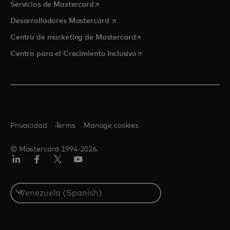
se abre en una pestaña nueva
Servicios de Mastercard
se abre en una pestaña nueva
Desarrolladores Mastercard
se abre en una pestaña nu
Centro de marketing de Mastercard
se abre en una pestaña nu
Centro para el Crecimiento Inclusivo
Privacidad
Terms
Manage cookies
© Mastercard 1994-2026.
LinkedIn
Facebook
Twitter/X
YouTube
Select
a
country