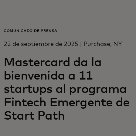
Para ti
Para empresas
COMUNICADO DE PRENSA
22 de septiembre de 2025 | Purchase, NY
Para el mundo
Mastercard da la
Para innovadores
bienvenida a 11
startups al programa
Noticias y tendencias
Fintech Emergente de
Start Path