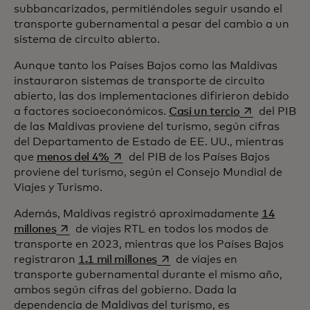
subbancarizados, permitiéndoles seguir usando el
transporte gubernamental a pesar del cambio a un
sistema de circuito abierto.
Aunque tanto los Países Bajos como las Maldivas
instauraron sistemas de transporte de circuito
abierto, las dos implementaciones difirieron debido
se abre en u
a factores socioeconómicos.
Casi un tercio
del PIB
de las Maldivas proviene del turismo, según cifras
del Departamento de Estado de EE. UU., mientras
se abre en una pestaña nueva
que
menos del 4%
del PIB de los Países Bajos
proviene del turismo, según el Consejo Mundial de
Viajes y Turismo.
Además, Maldivas registró aproximadamente
14
se abre en una pestaña nueva
millones
de viajes RTL en todos los modos de
transporte en 2023, mientras que los Países Bajos
se abre en una pestaña nuev
registraron
1.1 mil millones
de viajes en
transporte gubernamental durante el mismo año,
ambos según cifras del gobierno. Dada la
dependencia de Maldivas del turismo, es