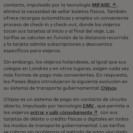
se abre e
contacto, impulsado por la tecnología
MIFARE
,
eliminó la necesidad de sellar boletos físicos. También
ofrece recargas automáticas y emplea un conveniente
proceso de check-in y check-out, donde los viajeros
tocan sus tarjetas al inicio y al final del viaje. Las
tarifas se calculan en función de la distancia recorrida
y la tarjeta admite subscripciones y descuentos
específicos para viajeros.
Sin embargo, los viajeros holandeses, al igual que sus
colegas en Londres y en otros lugares, exigen cada vez
más formas de pago más convenientes. En respuesta,
los Países Bajos introdujeron la siguiente evolución en
su sistema de transporte gubernamental:
OVpay
.
OVpay es un sistema de pago sin contacto de circuito
abierto, impulsado por tecnología
EMV
, que permite a
se abre en una pe
los viajeros
entrar y salir cómodamente
con sus
tarjetas de débito o crédito físicas o digitales en todos
los modos de transporte gubernamental. Las tarifas
se cobran sin problemas al método de pago vinculado