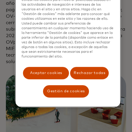
utilizamos cookies para mostrar publicidad basada en
año se introducirá OV-pas, el segundo método de
las actividades de navegación e intereses de los
pago dentro de OVpay. Según el reporte de OVpay,
usuarios en el sitio y en otros sitios. Haga clic en
"Gestión de cookies" más adelante para conocer qué
OV-pas es una solución de tokenización de circuito
cookies utilizamos en este sitio y las razones de ello.
cerrado diseñada para individuos con
Usted puede cambiar sus preferencias de
consentimiento en cualquier momento haciendo uso de
subscripciones y estudiantes. Según el reporte, para
la herramienta "Gestión de cookies" que aparece en la
2025, los Países Bajos migrarán de OV-chipkaart a
parte inferior de la pantalla (disponible como enlace en
OVpay, eliminando gradualmente la tecnología
vez de botón en algunos sitios). Esto incluye rechazar
algunas o todas las cookies, a excepción de aquellas
MIFARE y haciendo la transición completa a la
que sean estrictamente necesarias para el
tecnología EMV con un fuerte enfoque en
funcionamiento del sitio.
soluciones de circuito abierto.
Aceptar cookies
Rechazar todas
Gestión de cookies