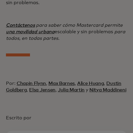
sin problemas.
Contáctenos
para saber cómo Mastercard permite
una movilidad urbana
escalable y sin problemas
para
todos, en todas partes.
Por:
Chapin Flynn
,
Max Barnes
,
Alice Huang
,
Dustin
Goldberg
,
Elsa Jensen
,
Julia Martin
y
Nitya Maddineni
Escrito por