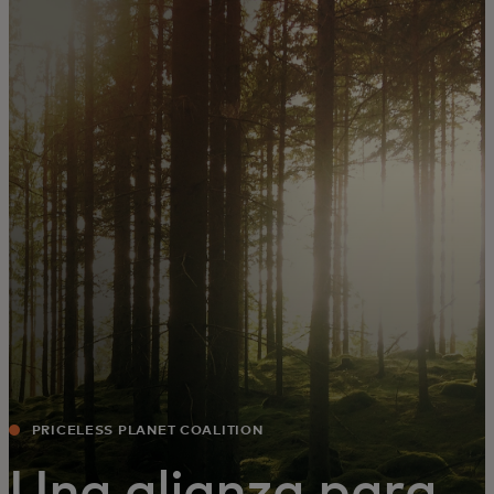
Para ti
Para empresas
Para el mundo
Para innovadores
Noticias y tendencias
PRICELESS PLANET COALITION
Una alianza para