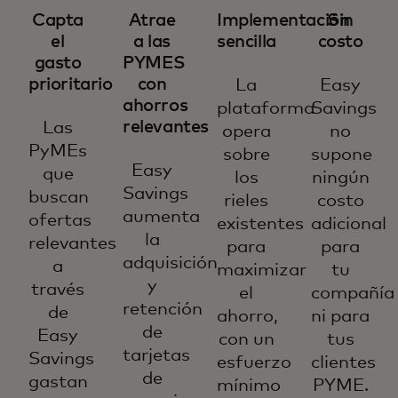
Capta
Atrae
Implementación
Sin
el
a las
sencilla
costo
gasto
PYMES
prioritario
con
La
Easy
ahorros
plataforma
Savings
relevantes
Las
opera
no
PyMEs
sobre
supone
Easy
que
los
ningún
Savings
buscan
rieles
costo
aumenta
ofertas
existentes
adicional
la
relevantes
para
para
adquisición
a
maximizar
tu
y
través
el
compañía
retención
de
ahorro,
ni para
de
Easy
con un
tus
tarjetas
Savings
esfuerzo
clientes
de
gastan
mínimo
PYME.