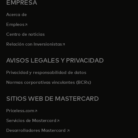
EMPRESA
Acerca de
se abre en una pestaña nueva
Empleos
Centro de noticias
se abre en una pestaña nueva
Relación con Inversionistas
AVISOS LEGALES Y PRIVACIDAD
Privacidad y responsabilidad de datos
Normas corporativas vinculantes (BCRs)
SITIOS WEB DE MASTERCARD
se abre en una pestaña nueva
Priceless.com
se abre en una pestaña nueva
Servicios de Mastercard
se abre en una pestaña nueva
Desarrolladores Mastercard