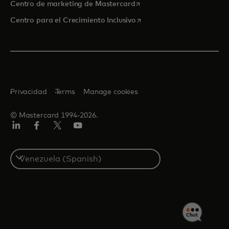
se abre en una pestaña nu
Centro de marketing de Mastercard
se abre en una pestaña nu
Centro para el Crecimiento Inclusivo
Privacidad
Terms
Manage cookies
© Mastercard 1994-2026.
LinkedIn
Facebook
Twitter/X
YouTube
Select
a
country