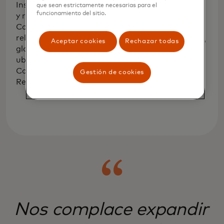
Ahorro Fácil
Inscripción automática
que sean estrictamente necesarias para el
funcionamiento del sitio.
y reembolsos de
Ofertas relevantes a
Comercios digitales
nivel global y local,
relevantes a nivel
canjeables al momento
Aceptar cookies
Rechazar todas
global y más de 50,000
del pago, para obtener
ubicaciones de
descuentos
Comercios en EE. UU. y
Gestión de cookies
instantáneos.
Reino Unido.
Nos complace expandir