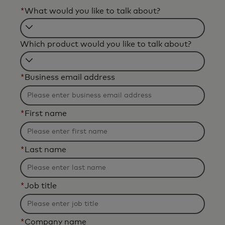
*
What would you like to talk about?
Filtering
Which product would you like to talk about?
will
be
Filtering
applied
*
Business email address
will
after
be
3
applied
characters.
*
First name
after
3
characters.
*
Last name
*
Job title
*
Company name