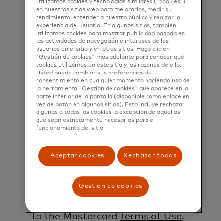
well as other topical business
Utilizamos cookies y tecnologías similares ("cookies")
en nuestros sitios web para mejorarlos, medir su
information by email. If I have
rendimiento, entender a nuestro público y realzar la
experiencia del usuario. En algunos sitios, también
shared my phone number, I confirm
utilizamos cookies para mostrar publicidad basada en
that I am also happy to be
las actividades de navegación e intereses de los
usuarios en el sitio y en otros sitios. Haga clic en
contacted by Mastercard for such
"Gestión de cookies" más adelante para conocer qué
marketing purposes by phone. I
cookies utilizamos en este sitio y las razones de ello.
Usted puede cambiar sus preferencias de
understand that I am free to
consentimiento en cualquier momento haciendo uso de
la herramienta "Gestión de cookies" que aparece en la
withdraw my consent at any time,
parte inferior de la pantalla (disponible como enlace en
free of charge, using the opt-out
vez de botón en algunos sitios). Esto incluye rechazar
algunas o todas las cookies, a excepción de aquellas
link provided in each email.
que sean estrictamente necesarias para el
funcionamiento del sitio.
I acknowledge that my personal
data will be processed in
Aceptar cookies
Rechazar todas
accordance with
Mastercard’s
Global Privacy Notice
.
Gestión de cookies
By submitting this form, I also
confirm that I have read and agree
to the Mastercard
Terms of Use
.