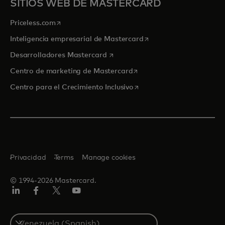
SITIOS WEB DE MASTERCARD
se abre en una pestaña nueva
Priceless.com
se abre en una pestaña
Inteligencia empresarial de Mastercard
se abre en una pestaña nueva
Desarrolladores Mastercard
se abre en una pestaña nu
Centro de marketing de Mastercard
se abre en una pestaña nu
Centro para el Crecimiento Inclusivo
Privacidad
Terms
Manage cookies
© 1994-2026 Mastercard.
LinkedIn
Facebook
Twitter/X
YouTube
Select