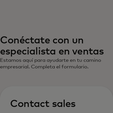
Para ti
Para empresas
Conéctate con un
Para el mundo
especialista en ventas
Para innovadores
Estamos aquí para ayudarte en tu camino
empresarial. Completa el formulario.
Noticias y tendencias
Contact sales