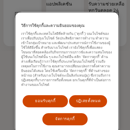
แอปพลิเคชัน
รับความช่วยเหลือ
ทุกวันตลอด 24
ชั่วโมงในการ
รายงานบัตร
วิธีการใช้คุกกี้และความยินยอมของคุณ
สูญหายหรือถูก
เราใช้คุกกี้และเทคโนโลยีที่คล้ายกัน ('คุกกี้') บนเว็บไซต์ของ
ขโมย
เราเพื่อปรับปรุงเว็บไซต์ วัดประสิทธิภาพการทำงาน ทำความ
เรียนรู้เพิ่ม
เข้าใจกลุ่มเป้าหมาย และพัฒนาประสบการณ์การใช้งานของผู้
เติม
ใช้ให้ดียิ่งขึ้น สำหรับบางเว็บไซต์ เรายังใช้คุกกี้เพื่อแสดง
โฆษณาที่สอดคล้องกับกิจกรรมการเบราวซ์และความสนใจของ
ผู้ใช้บนเว็บไซต์นั้น ๆ และเว็บไซต์อื่น คลิก 'จัดการคุกกี้' ด้าน
ล่างเพื่อเรียนรู้ว่าเราใช้คุกกี้ประเภทใดบนเว็บไซต์นี้ รวมถึง
เหตุผลในการใช้งาน คุณสามารถเปลี่ยนแปลงการตั้งค่าความ
ยินยอมได้เสมอ โดยใช้เครื่องมือ 'จัดการคุกกี้' ที่ด้านล่างของ
หน้าจอ (สำหรับบางเว็บไซต์จะเป็นลิงก์แทนปุ่ม) ซึ่งรวมถึงการ
ปฏิเสธคุกกี้บางรายการหรือทั้งหมด ยกเว้นคุกกี้ที่จำเป็นต่อการ
ทำงานของเว็บไซต์
ยอมรับคุกกี้
ปฏิเสธทั้งหมด
จัดการคุกกี้