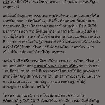
ครั้ง
โดยมีค่าใช้จ่ายเฉลี่ยประมาณ 11 ล้านดอลลาร์สหรัฐต่อ
เหตุการณ์
แต่ถึงแม้ว่าอุตสาหกรรมจะลงทุนในด้านความปลอดภัยที่เข้ม
งวดขึ้นและการปกป้องข้อมูลที่ดีขึ้น ภัยคุกคามก็ยังคงขยาย
ตัวอย่างต่อเนื่อง เนื่องจากอาชญากรไซเบอร์มุ่งเป้าไปที่ผู้ให้
บริการภายนอก รวมถึงพันธมิตร แพลตฟอร์ม และผู้รับเหมา
ช่วงที่ผู้ให้บริการเหล่านั้นใช้ด้วย สิ่งเหล่านี้ล้วนมีศักยภาพที่จะ
Become พาหะโดยไม่รู้ตัวของโค้ดที่เป็นอันตรายหรือแรนซัม
แวร์ ทำให้ผู้ร้ายทางไซเบอร์มีช่องทางในการแพร่กระจาย
เข้าไปในองค์กรหลักโดยไม่ถูกตรวจพบ
จอห์น ริกกี ที่ปรึกษาระดับชาติฝ่ายความปลอดภัยทางไซเบอร์
และความเสี่ยงของ
สมาคมโรงพยาบาลอเมริกัน
กล่าวว่า การ
โจมตีด้วยแรนซัมแวร์ ซึ่งอาชญากรไซเบอร์ใช้ข้อมูลทางการ
แพทย์ที่สำคัญเป็นตัวประกันนั้น เป็นอันตรายอย่างยิ่ง และอาจ
ก้าวข้ามเส้นแบ่งจากอาชญากรรมทางเศรษฐกิจไปสู่
อาชญากรรมที่คุกคามชีวิตได้
ในสหราชอาณาจักร
การโจมตีด้วยมัลแวร์เรียกค่าไถ่
WannaCry ในปี 2017
ส่งผลให้ต้องยกเลิกการผ่าตัดที่สำคัญ