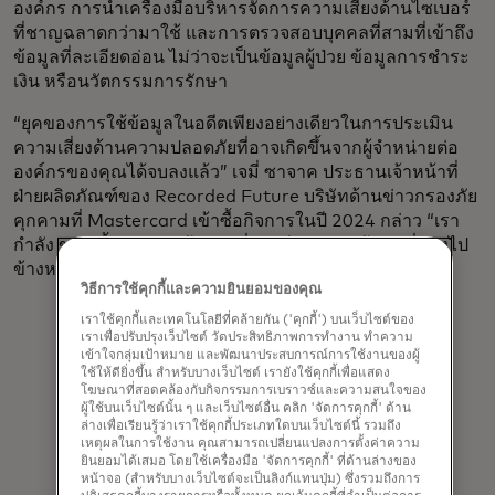
องค์กร การนำเครื่องมือบริหารจัดการความเสี่ยงด้านไซเบอร์
ที่ชาญฉลาดกว่ามาใช้ และการตรวจสอบบุคคลที่สามที่เข้าถึง
ข้อมูลที่ละเอียดอ่อน ไม่ว่าจะเป็นข้อมูลผู้ป่วย ข้อมูลการชำระ
เงิน หรือนวัตกรรมการรักษา
“ยุคของการใช้ข้อมูลในอดีตเพียงอย่างเดียวในการประเมิน
ความเสี่ยงด้านความปลอดภัยที่อาจเกิดขึ้นจากผู้จำหน่ายต่อ
องค์กรของคุณได้จบลงแล้ว” เจมี่ ซาจาค ประธานเจ้าหน้าที่
ฝ่ายผลิตภัณฑ์ของ Recorded Future บริษัทด้านข่าวกรองภัย
คุกคามที่ Mastercard เข้าซื้อกิจการในปี 2024 กล่าว “เรา
กำลัง ขณะนี้เรากำลังเข้าสู่ยุคที่การมี Access ข้อมูลที่มองไป
ข้างหน้ามีความสำคัญอย่างยิ่ง”
วิธีการใช้คุกกี้และความยินยอมของคุณ
เราใช้คุกกี้และเทคโนโลยีที่คล้ายกัน ('คุกกี้') บนเว็บไซต์ของ
เราเพื่อปรับปรุงเว็บไซต์ วัดประสิทธิภาพการทำงาน ทำความ
เข้าใจกลุ่มเป้าหมาย และพัฒนาประสบการณ์การใช้งานของผู้
ใช้ให้ดียิ่งขึ้น สำหรับบางเว็บไซต์ เรายังใช้คุกกี้เพื่อแสดง
โฆษณาที่สอดคล้องกับกิจกรรมการเบราวซ์และความสนใจของ
ผู้ใช้บนเว็บไซต์นั้น ๆ และเว็บไซต์อื่น คลิก 'จัดการคุกกี้' ด้าน
ล่างเพื่อเรียนรู้ว่าเราใช้คุกกี้ประเภทใดบนเว็บไซต์นี้ รวมถึง
คุณไม่ควรรู้เกี่ยวกับการดําเนินงานของ
เหตุผลในการใช้งาน คุณสามารถเปลี่ยนแปลงการตั้งค่าความ
ยินยอมได้เสมอ โดยใช้เครื่องมือ 'จัดการคุกกี้' ที่ด้านล่างของ
องค์กรของคุณเองน้อยกว่าผู้โจมตี
หน้าจอ (สำหรับบางเว็บไซต์จะเป็นลิงก์แทนปุ่ม) ซึ่งรวมถึงการ