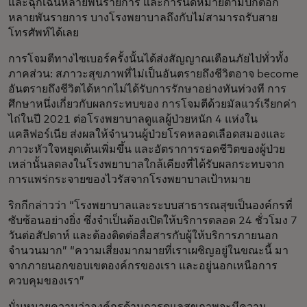
และฉุกเฉินหลายพันรายการ และการนัดหมายตามปกติอีก
หลายพันรายการ บางโรงพยาบาลถึงกับไม่สามารถรับสาย
โทรศัพท์ได้เลย
การโจมตีทางไซเบอร์ครั้งนั้นได้ส่งสัญญาณเตือนภัยไปทั่วทั้ง
ภาคส่วน: สภาวะสุขภาพที่ไม่เป็นอันตรายถึงชีวิตอาจ become
อันตรายถึงชีวิตได้หากไม่ได้รับการรักษาอย่างทันท่วงที การ
ศึกษาหนึ่งเกี่ยวกับผลกระทบของ
การโจมตีด้วยมัลแวร์เรียกค่า
ไถ่ในปี 2021 ต่อโรงพยาบาลดูแลผู้ป่วยหนัก 4 แห่งใน
แคลิฟอร์เนีย ส่งผลให้จำนวนผู้ป่วยโรคหลอดเลือดสมองและ
ภาวะหัวใจหยุดเต้นเพิ่มขึ้น และอัตราการรอดชีวิตของผู้ป่วย
เหล่านั้นลดลงในโรงพยาบาลใกล้เคียงที่ได้รับผลกระทบจาก
การแพร่กระจายของไวรัสจากโรงพยาบาลเป้าหมาย
ริกกีกล่าวว่า “โรงพยาบาลและระบบสาธารณสุขเป็นองค์กรที่
ซับซ้อนอย่างยิ่ง ซึ่งจำเป็นต้องเปิดให้บริการตลอด 24 ชั่วโมง 7
วันต่อสัปดาห์ และต้องติดต่อสื่อสารกับผู้ให้บริการภายนอก
จำนวนมาก” “ความเสี่ยงมากมายที่เราเผชิญอยู่ในขณะนี้ มา
จากภายนอกขอบเขตองค์กรของเรา และอยู่นอกเหนือการ
ควบคุมของเรา”