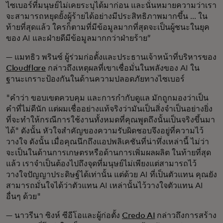
ไซเบอร์ที่มนุษย์ไม่เคยระบุได้มาก่อน และนั่นหมายความว่าเรา
จะสามารถหยุดยั้งผู้ร้ายได้อย่างมีประสิทธิภาพมากขึ้น ... ใน
ท้ายที่สุดแล้ว ใครก็ตามที่มีข้อมูลมากที่สุดจะเป็นผู้ชนะในยุค
ของ AI และฝ่ายดีมีข้อมูลมากกว่าฝ่ายร้าย”
— แมทธิว พรินซ์ ผู้ร่วมก่อตั้งและประธานเจ้าหน้าที่บริหารของ
Cloudflare
กล่าวถึงเหตุผลที่เขาเชื่อมั่นในพลังของ AI ใน
ฐานะเกราะป้องกันในด้านความปลอดภัยทางไซเบอร์
"คำว่า ขอบเขตควบคุม และการกำกับดูแล มักถูกมองว่าเป็น
คำที่ไม่ดีนัก แต่ผมเชื่ออย่างแท้จริงว่ามันเป็นสิ่งจำเป็นอย่างยิ่ง
ที่จะทำให้กรณีการใช้งานทั้งหมดที่คุณพูดถึงนั้นเป็นจริงขึ้นมา
ได้" ดังนั้น หัวใจสำคัญของความรับผิดชอบจึงอยู่ที่ความไว้
วางใจ ดังนั้น เมื่อคุณนึกถึงแอปพลิเคชันที่น่าทึ่งเหล่านี้ ไม่ว่า
จะเป็นในด้านการเกษตรหรือด้านการเพิ่มผลผลิต ในท้ายที่สุด
แล้ว เราจำเป็นต้องไปถึงจุดที่มนุษย์ไม่เพียงแต่สามารถไว้
วางใจปัญญาประดิษฐ์ได้เท่านั้น แต่ด้วย AI ที่เป็นตัวแทน คุณยัง
สามารถมั่นใจได้ว่าตัวแทน AI เหล่านั้นไว้วางใจตัวแทน AI
อื่นๆ ด้วย"
— นาวรีนา ซิงห์ ซีอีโอและผู้ก่อตั้ง
Credo AI
กล่าวถึงการสร้าง