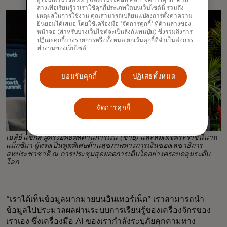
ล่างเพื่อเรียนรู้ว่าเราใช้คุกกี้ประเภทใดบนเว็บไซต์นี้ รวมถึง
เหตุผลในการใช้งาน คุณสามารถเปลี่ยนแปลงการตั้งค่าความ
ยินยอมได้เสมอ โดยใช้เครื่องมือ 'จัดการคุกกี้' ที่ด้านล่างของ
หน้าจอ (สำหรับบางเว็บไซต์จะเป็นลิงก์แทนปุ่ม) ซึ่งรวมถึงการ
ปฏิเสธคุกกี้บางรายการหรือทั้งหมด ยกเว้นคุกกี้ที่จำเป็นต่อการ
ทำงานของเว็บไซต์
ยอมรับคุกกี้
ปฏิเสธทั้งหมด
จัดการคุกกี้
เฮลีย์ แซ็กส์ ผู้ทรงอิทธิพลด้านการเงิน (ซ้าย) และสมเด็จพระราชินีนาถ
แม็กซิมา ผู้ทรงเป็นทูตพิเศษด้านสุขภาพทางการเงินของเลขาธิการ
สหประชาชาติ ณ การประชุมสุดยอดการเติบโตอย่างครอบคลุมระดับ
โลก
“เราได้เห็นข้อมูลมากมายบนอินเทอร์เน็ต” เราสามารถนำ
ข้อมูลไปประมวลผลผ่านระบบการเรียนรู้ของเครื่องจักรของ
เราเอง ซึ่งเครื่องมือ AI ของเรากำลังระบุภัยคุกคามทาง