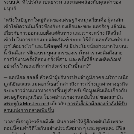
ระบบ AI ที่โปร่งใส เป็นธรรม และสอดคล้องกับคุณค่าของ
มนุษย์
“หนึ่งในปัญหาใหญ่ที่สุดของเศรษฐกิจหมุนเวียนคือ ผู้คนมัก
เข้าใจผิดว่ามันเกี่ยวข้องกับของเสียและขยะ แต่จริงๆ แล้วมัน
เกี่ยวกับการออกแบบตั้งแต่ต้นทาง และเราจะสร้าง [สิ่งนั้น]
เข้าไปในการออกแบบผลิตภัณฑ์ ระบบ วิธีคิด และทัศนคติของ
เราได้อย่างไร” และนี่คือจุดที่ AI มีประโยชน์อย่างมากในขณะ
นี้ นั่นคือการฝึกอบรมบุคลากรของเราใหม่ เราจะคิดถึงอายุ
การใช้งานครั้งที่สอง ครั้งที่สาม และครั้งที่สี่ของผลิตภัณฑ์
อย่างไรในขณะที่เรากำลังสร้างมันขึ้นมา?”
— แดเนียล ฮอลลี่ หัวหน้าผู้บริหารประจำภูมิภาคอเมริกาเหนือ
มูลนิธิเอลเลน แมคอาร์เธอร์
กล่าวถึงการสร้างมูลค่าทางธุรกิจ
ระยะยาวผ่านแนวทางการฟื้นฟู สำหรับข้อมูลเพิ่มเติมเกี่ยวกับ
เศรษฐกิจหมุนเวียน โปรดอ่านรายงานฉบับใหม่
ของสถาบัน
เศรษฐกิจ Mastercard
เกี่ยวกับ
การที่เสื้อผ้ามือสองกำลังได้รับ
ส่วนแบ่งการตลาดเพิ่มขึ้น
“เวลาที่เราดูโซเชียลมีเดีย มันอาจทำให้รู้สึกกดดันได้ เพราะ
ตอนนี้คนทำวิดีโอกันอย่างประณีตมาก ๆ และทุกคนคะ มีฟิล