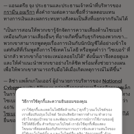
— แอนเดรีย จุง ประธานและประธานเจ้าหน้าที่บริหารของ
กรามีน อเมริกา
ตั้งคำถามต่อความเชื่อที่ว่าผลตอบแทน
ทางการเงินและผลกระทบทางสังคมเป็นสิ่งที่แยกจากกันไม่ได้
“เป็นการสอนให้พวกเขารู้จักจัดการความเสี่ยงด้านไซเบอร์
เหมือนกับความเสี่ยงอื่นๆ ที่อาจเกิดขึ้นกับธุรกิจของพวกเขา...
พวกเขาสามารถพูดคุยเรื่องการเงินกับนักบัญชีได้อย่างเข้าใจ
แต่ทันทีที่เริ่มพูดถึงการใช้เทคโนโลยี หรือพูดคำว่า ‘ไซเบอร์’ ที่
น่ากลัว พวกเขาก็อาจจะเหม่อลอยไปได้” ดังนั้นเราจึงคอยดูแล
และให้คำแนะนำพวกเขาอย่างใกล้ชิด พร้อมทั้งช่วยวางแผน
เพื่อให้พวกเขาสามารถรับมือได้เมื่อเกิดเหตุการณ์ไม่ดีขึ้น"
— ลิซ่า แพล็กเกไมเออร์ ผู้อำนวยการบริหารของ
National
Cybersecurity Alliance
กล่าวถึงการช่วยเหลือธุรกิจขนาดเล็ก
ในการปกป้องตนเองจากความเสี่ยงที่เพิ่มขึ้นของการโจมตีทาง
ไซเบอร์ ผลการศึกษาล่าสุดจากมาสเตอร์การ์ดแสดงให้เห็นว่า
วิธีการใช้คุกกี้และความยินยอมของคุณ
46% ของธุรกิจขนาดเล็กที่สำรวจ
ประสบกับการโจมตีทาง
เราใช้คุกกี้และเทคโนโลยีที่คล้ายกัน ('คุกกี้') บนเว็บไซต์ของ
ไซเบอร์
และเกือบหนึ่งในห้าของธุรกิจที่ประสบกับการโจมตีได้
เราเพื่อปรับปรุงเว็บไซต์ วัดประสิทธิภาพการทำงาน ทำความ
เข้าใจกลุ่มเป้าหมาย และพัฒนาประสบการณ์การใช้งานของผู้
ยื่นขอล้มละลายหรือปิดกิจการไป
ใช้ให้ดียิ่งขึ้น สำหรับบางเว็บไซต์ เรายังใช้คุกกี้เพื่อแสดง
โฆษณาที่สอดคล้องกับกิจกรรมการเบราวซ์และความสนใจของ
ผู้ใช้บนเว็บไซต์นั้น ๆ และเว็บไซต์อื่น คลิก 'จัดการคุกกี้' ด้าน