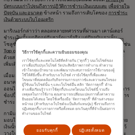
บัตรแบบเก่าไปจนถึงการปฏิวัติการชำระเงินแบบแตะ
เพื่อจ่ายใน
ปัจจุบัน และอนาคต
ข้างหน้า รวมถึงการเติบโตของ
การชำระ
เงินด้วยระบบไบโอเมตริก
มาริเนอร์กล่าวว่า ตลอดหลายทศวรรษที่ผ่านมา เคาน์เตอร์
ชำระเงินนั้นผูกติดอยู่กับฮาร์ดแวร์จริง แต่ปัจจุบันเราเห็น
โซลูชันการรับชำระเงินที่ขับเคลื่อนด้วยซอฟต์แวร์มากขึ้น เช่น
Tap on Phone
ซึ่งช่วยให้เจ้าของธุรกิจสามารถรับชำระเงิน
วิธีการใช้คุกกี้และความยินยอมของคุณ
ด้วยสมาร์ทโฟนของตนเองได้ โดยไม่จำเป็นต้องมีฮาร์ดแวร์
เราใช้คุกกี้และเทคโนโลยีที่คล้ายกัน ('คุกกี้') บนเว็บไซต์ของ
เพิ่มเติม
เราเพื่อปรับปรุงเว็บไซต์ วัดประสิทธิภาพการทำงาน ทำความ
เข้าใจกลุ่มเป้าหมาย และพัฒนาประสบการณ์การใช้งานของผู้
เมื่อมองไปข้างหน้า มาร์ริเนอร์และกามิเอลโลได้กล่าวถึง
ใช้ให้ดียิ่งขึ้น สำหรับบางเว็บไซต์ เรายังใช้คุกกี้เพื่อแสดง
โฆษณาที่สอดคล้องกับกิจกรรมการเบราวซ์และความสนใจของ
อนาคตของการชำระเงินในฐานะสถานที่ที่ประสบการณ์
ผู้ใช้บนเว็บไซต์นั้น ๆ และเว็บไซต์อื่น คลิก 'จัดการคุกกี้' ด้าน
ออนไลน์และออฟไลน์มาบรรจบกัน โดยมอบประสบการณ์การ
ล่างเพื่อเรียนรู้ว่าเราใช้คุกกี้ประเภทใดบนเว็บไซต์นี้ รวมถึง
เหตุผลในการใช้งาน คุณสามารถเปลี่ยนแปลงการตั้งค่าความ
ช้อปปิ้งที่ปรับแต่งให้เหมาะสมกับแต่ละบุคคลอย่างยิ่ง และการ
ยินยอมได้เสมอ โดยใช้เครื่องมือ 'จัดการคุกกี้' ที่ด้านล่างของ
ชำระเงินที่ราบรื่น
หน้าจอ (สำหรับบางเว็บไซต์จะเป็นลิงก์แทนปุ่ม) ซึ่งรวมถึงการ
ปฏิเสธคุกกี้บางรายการหรือทั้งหมด ยกเว้นคุกกี้ที่จำเป็นต่อการ
กามิเอลโลกล่าวว่า “ลองนึกถึงประสบการณ์ที่คุณสามารถ
ทำงานของเว็บไซต์
มอบให้ ผลตอบแทน และทุกสิ่งทุกอย่างที่เกี่ยวข้องกับการจ่าย
เงินนั้น” “ผมปรากฏตัว ผมได้รับการยอมรับ ผมได้รับความไว้
ยอมรับคุกกี้
ปฏิเสธทั้งหมด
วางใจ… คุณจะเห็นทุกอย่างเคลื่อนไปในทิศทางเดียวกัน และ