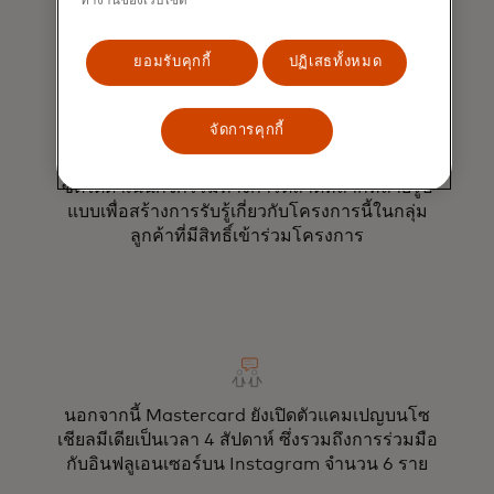
ทำงานของเว็บไซต์
สมในขณะที่ทำการซื้อ
ยอมรับคุกกี้
ปฏิเสธทั้งหมด
จัดการคุกกี้
ซิตี้ได้ดำเนินกิจกรรมทางการตลาดหลากหลายรูป
แบบเพื่อสร้างการรับรู้เกี่ยวกับโครงการนี้ในกลุ่ม
ลูกค้าที่มีสิทธิ์เข้าร่วมโครงการ
นอกจากนี้ Mastercard ยังเปิดตัวแคมเปญบนโซ
เชียลมีเดียเป็นเวลา 4 สัปดาห์ ซึ่งรวมถึงการร่วมมือ
กับอินฟลูเอนเซอร์บน Instagram จำนวน 6 ราย