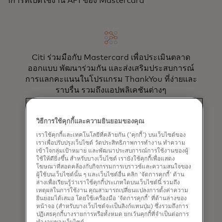
าการที่เปิดใช้งาน API ของ Mastercard
Citi ร่วมมือกับ Mastercard เพื่อประเมินตลาด
ออกแบบ พัฒนาร่วมกัน และส่งเสริมประสบการณ์
การแลกคะแนนในโปรแกรม ThankYou ที่ง่ายและ
ราบรื่น รวมถึงแอปพลิเคชันต่างๆ
วิธีการใช้คุกกี้และความยินยอมของคุณ
เราใช้คุกกี้และเทคโนโลยีที่คล้ายกัน ('คุกกี้') บนเว็บไซต์ของ
เราเพื่อปรับปรุงเว็บไซต์ วัดประสิทธิภาพการทำงาน ทำความ
เข้าใจกลุ่มเป้าหมาย และพัฒนาประสบการณ์การใช้งานของผู้
ใช้ให้ดียิ่งขึ้น สำหรับบางเว็บไซต์ เรายังใช้คุกกี้เพื่อแสดง
โฆษณาที่สอดคล้องกับกิจกรรมการเบราวซ์และความสนใจของ
ทีมผู้เชี่ยวชาญด้านนวัตกรรม ความภักดี และการ
ผู้ใช้บนเว็บไซต์นั้น ๆ และเว็บไซต์อื่น คลิก 'จัดการคุกกี้' ด้าน
ตลาดของ Mastercard ได้ช่วย Citi นำโปรแกรมนี้
ล่างเพื่อเรียนรู้ว่าเราใช้คุกกี้ประเภทใดบนเว็บไซต์นี้ รวมถึง
เหตุผลในการใช้งาน คุณสามารถเปลี่ยนแปลงการตั้งค่าความ
จากแนวคิดไปสู่การทดสอบและเปิดตัว เพื่อสร้าง
ยินยอมได้เสมอ โดยใช้เครื่องมือ 'จัดการคุกกี้' ที่ด้านล่างของ
ประสบการณ์การแลกรับสิทธิ์ที่ช่วยให้ผู้ถือบัตร
หน้าจอ (สำหรับบางเว็บไซต์จะเป็นลิงก์แทนปุ่ม) ซึ่งรวมถึงการ
สามารถมีส่วนร่วมกับโปรแกรมได้อย่างเหมาะ
ปฏิเสธคุกกี้บางรายการหรือทั้งหมด ยกเว้นคุกกี้ที่จำเป็นต่อการ