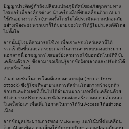
ปัญญาประดิษฐ์กำลังเปลี่ยนแปลงภูมิทัศน์ของภัยคุกคามทาง
ไซเบอร์ เมื่อองค์กรต่างๆ นำเครื่องมือที่ขับเคลื่อนด้วย AI มา
ใช้กันอย่างรวดเร็ว (บางครั้งโดยไม่ได้ประเมินความปลอดภัย
อย่างเพียงพอ) พวกเขาก็ได้ขยายช่องโหว่ให้ผู้ไม่ประสงค์ดีโดย
ไม่ตั้งใจ
จากนั้นผู้โจมตีสามารถใช้ AI เพื่อเจาะช่องโหว่เหล่านี้ได้
รวดเร็วยิ่งขึ้นและลดระยะเวลาในการเจาะระบบลงอย่างมาก
นอกจากนี้ อาชญากรไซเบอร์ยังสามารถใช้บอทอัตโนมัติที่ขับ
เคลื่อนด้วย AI ซึ่งสามารถเรียนรู้จากข้อผิดพลาดและปรับตัวได้
แบบเรียลไทม์
ตัวอย่างเช่น ในการโจมตีแบบเดาแบบสุ่ม (brute-force
attack) ซึ่งผู้โจมตีพยายามเดารหัสผ่านโดยการสร้างชุดตัว
อักษรและตัวเลขที่เป็นไปได้จำนวนมาก บอทที่ขับเคลื่อนด้วย
AI สามารถปรับการเดารหัสผ่านแต่ละครั้งตามความล้มเหลว
ในครั้งก่อนๆ เพื่อเพิ่มโอกาสในการได้รับ Access ได้อย่างต่อ
เนื่อง
จากข้อมูลประมาณการของ McKinsey แนวโน้มที่ขับเคลื่อน
ด้วย AI จะเพิ่มความเสี่ยงให้กับระบบรักษาความปลอดภัยแบบ