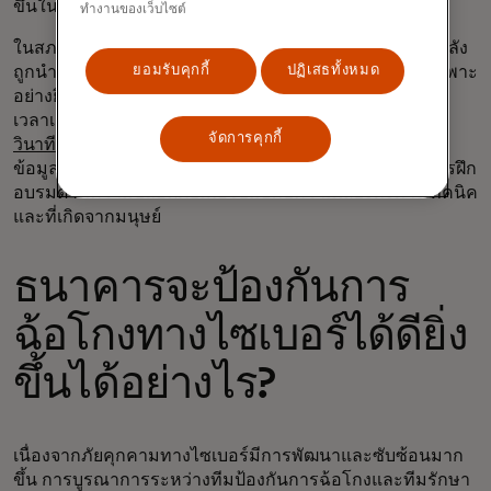
ขึ้นในช่วงปีที่ผ่านมา
ทำงานของเว็บไซต์
ในสภาพแวดล้อมภัยคุกคามเช่นนี้ วิธีการโจมตีที่คุ้นเคยกำลัง
ถูกนำมาใช้ใหม่ด้วยเครื่องมือใหม่และช่องทางใหม่ โดยเฉพาะ
ยอมรับคุกกี้
ปฏิเสธทั้งหมด
อย่างยิ่งเทคนิคที่ใช้ประโยชน์จากความผิดพลาดของมนุษย์
เวลาเฉลี่ยที่ผู้ใช้ตกเป็นเหยื่อของอีเมลฟิชชิ่งนั้นต่ำกว่า
60
จัดการคุกกี้
วินาที
และปัจจัยด้านมนุษย์เป็นส่วนสำคัญของการละเมิด
ข้อมูลถึง 68% ในปี 2024 ซึ่งเน้นย้ำถึงความสำคัญของการฝึก
อบรมด้านความปลอดภัยเพื่อรับมือกับความเสี่ยงทั้งทางเทคนิค
และที่เกิดจากมนุษย์
ธนาคารจะป้องกันการ
ฉ้อโกงทางไซเบอร์ได้ดียิ่ง
ขึ้นได้อย่างไร?
เนื่องจากภัยคุกคามทางไซเบอร์มีการพัฒนาและซับซ้อนมาก
ขึ้น การบูรณาการระหว่างทีมป้องกันการฉ้อโกงและทีมรักษา