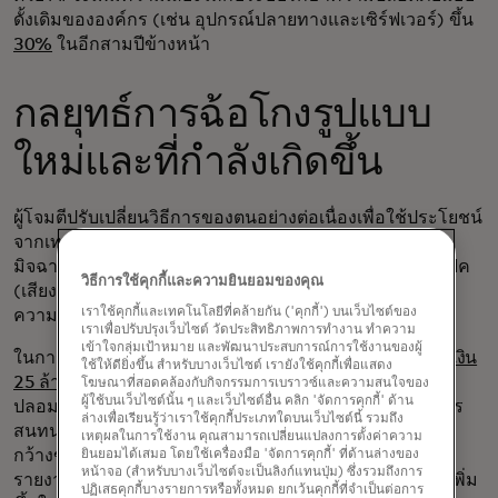
ดั้งเดิมขององค์กร (เช่น อุปกรณ์ปลายทางและเซิร์ฟเวอร์) ขึ้น
30%
ในอีกสามปีข้างหน้า
กลยุทธ์การฉ้อโกงรูปแบบ
ใหม่และที่กำลังเกิดขึ้น
ผู้โจมตีปรับเปลี่ยนวิธีการของตนอย่างต่อเนื่องเพื่อใช้ประโยชน์
จากเทคโนโลยีและกระบวนการใหม่ๆ ตัวอย่างเช่น กลุ่ม
มิจฉาชีพที่ใช้เทคนิควิศวกรรมสังคมมักใช้เทคโนโลยีดีพเฟค
วิธีการใช้คุกกี้และความยินยอมของคุณ
(เสียงและวิดีโอสังเคราะห์ที่เลียนแบบบุคคลจริง) เพื่อเพิ่ม
เราใช้คุกกี้และเทคโนโลยีที่คล้ายกัน ('คุกกี้') บนเว็บไซต์ของ
ความน่าเชื่อถือให้กับแผนการหลอกลวงของตน
เราเพื่อปรับปรุงเว็บไซต์ วัดประสิทธิภาพการทำงาน ทำความ
เข้าใจกลุ่มเป้าหมาย และพัฒนาประสบการณ์การใช้งานของผู้
ในการโจมตีครั้งล่าสุด พนักงานฝ่ายการเงินในฮ่องกง
โอนเงิน
ใช้ให้ดียิ่งขึ้น สำหรับบางเว็บไซต์ เรายังใช้คุกกี้เพื่อแสดง
25 ล้านดอลลาร์
ให้กับกลุ่มมิจฉาชีพที่ใช้เทคโนโลยีดีพเฟค
โฆษณาที่สอดคล้องกับกิจกรรมการเบราวซ์และความสนใจของ
ผู้ใช้บนเว็บไซต์นั้น ๆ และเว็บไซต์อื่น คลิก 'จัดการคุกกี้' ด้าน
ปลอมตัวเป็นประธานเจ้าหน้าที่ฝ่ายการเงินของบริษัทในการ
ล่างเพื่อเรียนรู้ว่าเราใช้คุกกี้ประเภทใดบนเว็บไซต์นี้ รวมถึง
สนทนาทางวิดีโอ กรณีนี้สะท้อนให้เห็นถึงการเพิ่มขึ้นอย่าง
เหตุผลในการใช้งาน คุณสามารถเปลี่ยนแปลงการตั้งค่าความ
กว้างขวางของกลยุทธ์ดังกล่าว โดยสถาบันการเงิน
46%
ยินยอมได้เสมอ โดยใช้เครื่องมือ 'จัดการคุกกี้' ที่ด้านล่างของ
หน้าจอ (สำหรับบางเว็บไซต์จะเป็นลิงก์แทนปุ่ม) ซึ่งรวมถึงการ
รายงานว่ามีการพยายามฉ้อโกงที่เกี่ยวข้องกับ deepfake เพิ่ม
ปฏิเสธคุกกี้บางรายการหรือทั้งหมด ยกเว้นคุกกี้ที่จำเป็นต่อการ