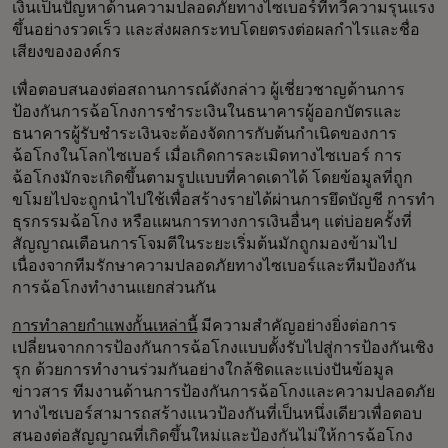
เงินเป็นปัญหาด้านความปลอดภัยทางไซเบอร์ที่ทวีความรุนแรง
ขึ้นอย่างรวดเร็ว และส่งผลกระทบโดยตรงต่อผลกำไรและชื่อ
เสียงขององค์กร
เพื่อตอบสนองต่อสถานการณ์ดังกล่าว ผู้เชี่ยวชาญด้านการ
ป้องกันการฉ้อโกงการชำระเงินในธนาคารผู้ออกบัตรและ
ธนาคารผู้รับชำระเงินจะต้องจัดการกับต้นกำเนิดของการ
ฉ้อโกงในโลกไซเบอร์ เมื่อเกิดการละเมิดทางไซเบอร์ การ
ฉ้อโกงมักจะเกิดขึ้นตามรูปแบบที่คาดเดาได้ โดยข้อมูลที่ถูก
ขโมยไปจะถูกนำไปใช้เพื่อสร้างรายได้ผ่านการยึดบัญชี การทำ
ธุรกรรมฉ้อโกง หรือแผนการทางการเงินอื่นๆ แต่บ่อยครั้งที่
สัญญาณเตือนการโจมตีในระยะเริ่มต้นมักถูกมองข้ามไป
เนื่องจากทีมรักษาความปลอดภัยทางไซเบอร์และทีมป้องกัน
การฉ้อโกงทำงานแยกส่วนกัน
การทำลายกำแพงกั้นเหล่านี้
มีความสำคัญอย่างยิ่งต่อการ
เปลี่ยนจากการป้องกันการฉ้อโกงแบบตั้งรับไปสู่การป้องกันเชิง
รุก ด้วยการทำงานร่วมกันอย่างใกล้ชิดและแบ่งปันข้อมูล
ข่าวสาร ทีมงานด้านการป้องกันการฉ้อโกงและความปลอดภัย
ทางไซเบอร์สามารถสร้างแนวป้องกันที่เป็นหนึ่งเดียวเพื่อตอบ
สนองต่อสัญญาณที่เกิดขึ้นใหม่และป้องกันไม่ให้การฉ้อโกง