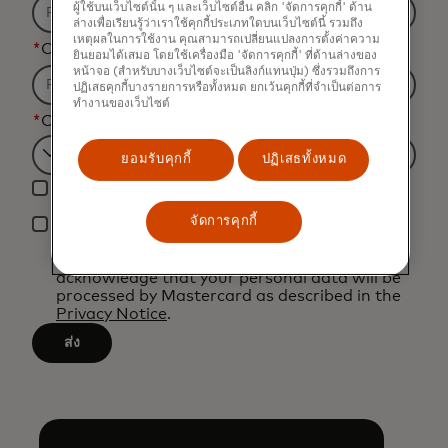
ผู้ใช้บนเว็บไซต์นั้น ๆ และเว็บไซต์อื่น คลิก 'จัดการคุกกี้' ด้าน
ล่างเพื่อเรียนรู้ว่าเราใช้คุกกี้ประเภทใดบนเว็บไซต์นี้ รวมถึง
เหตุผลในการใช้งาน คุณสามารถเปลี่ยนแปลงการตั้งค่าความ
*
Organization Name
ยินยอมได้เสมอ โดยใช้เครื่องมือ 'จัดการคุกกี้' ที่ด้านล่างของ
หน้าจอ (สำหรับบางเว็บไซต์จะเป็นลิงก์แทนปุ่ม) ซึ่งรวมถึงการ
ปฏิเสธคุกกี้บางรายการหรือทั้งหมด ยกเว้นคุกกี้ที่จำเป็นต่อการ
ทำงานของเว็บไซต์
*
Country
ยอมรับคุกกี้
ปฏิเสธทั้งหมด
Filtering
Yes, I would like to receive future marketing
will
materials from Mastercard.
be
จัดการคุกกี้
*
By clicking the button below, I confirm that I
applied
have read and agree to the
Terms of Use
. You
after
acknowledge that your personal data will be
processed by Mastercard as described in the
3
Privacy Notice
.
characters.
ส่ง