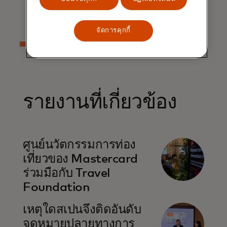
จัดการคุกกี้
รายงานที่เกี่ยวข้อง
opens in a new tab
ศูนย์นวัตกรรมการท่อง
เที่ยวของ Mastercard
ร่วมมือกับ Travel
Foundation
opens in a new tab
เหตุใดสเปนจึงติดอันดับ
จุดหมายปลายทางการ