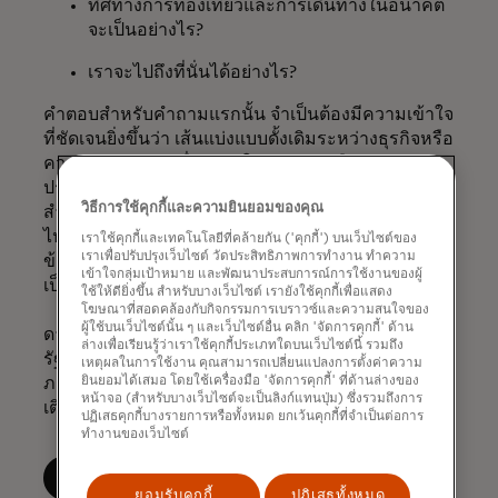
ทิศทางการท่องเที่ยวและการเดินทางในอนาคต
จะเป็นอย่างไร?
เราจะไปถึงที่นั่นได้อย่างไร?
คำตอบสำหรับคำถามแรกนั้น จำเป็นต้องมีความเข้าใจ
ที่ชัดเจนยิ่งขึ้นว่า เส้นแบ่งแบบดั้งเดิมระหว่างธุรกิจหรือ
ความบันเทิง และเรื่องภายในประเทศหรือระหว่าง
ประเทศ กำลังถูกกำหนดขึ้นใหม่อย่างไร คำตอบ
วิธีการใช้คุกกี้และความยินยอมของคุณ
สำหรับคำถามข้อที่สองมาจากการนำความเข้าใจนั้น
ไปประยุกต์ใช้กับความร่วมมือแบบดิจิทัลเป็นหลัก และ
เราใช้คุกกี้และเทคโนโลยีที่คล้ายกัน ('คุกกี้') บนเว็บไซต์ของ
เราเพื่อปรับปรุงเว็บไซต์ วัดประสิทธิภาพการทำงาน ทำความ
ข้อมูลเชิงลึกจากการแบ่งกลุ่มนักเดินทางโดยใช้ข้อมูล
เข้าใจกลุ่มเป้าหมาย และพัฒนาประสบการณ์การใช้งานของผู้
เป็นหลัก
ใช้ให้ดียิ่งขึ้น สำหรับบางเว็บไซต์ เรายังใช้คุกกี้เพื่อแสดง
โฆษณาที่สอดคล้องกับกิจกรรมการเบราวซ์และความสนใจของ
ผู้ใช้บนเว็บไซต์นั้น ๆ และเว็บไซต์อื่น คลิก 'จัดการคุกกี้' ด้าน
ดาวน์โหลดรายงานเพื่อศึกษาแนวคิดเกี่ยวกับวิธีการที่
ล่างเพื่อเรียนรู้ว่าเราใช้คุกกี้ประเภทใดบนเว็บไซต์นี้ รวมถึง
รัฐบาลสามารถประสานความคิดริเริ่มจากภาครัฐและ
เหตุผลในการใช้งาน คุณสามารถเปลี่ยนแปลงการตั้งค่าความ
ยินยอมได้เสมอ โดยใช้เครื่องมือ 'จัดการคุกกี้' ที่ด้านล่างของ
ภาคเอกชนเพื่อฟื้นฟูการท่องเที่ยวและส่งเสริมการ
หน้าจอ (สำหรับบางเว็บไซต์จะเป็นลิงก์แทนปุ่ม) ซึ่งรวมถึงการ
เติบโตที่ยั่งยืนและครอบคลุมทั่วโลก
ปฏิเสธคุกกี้บางรายการหรือทั้งหมด ยกเว้นคุกกี้ที่จำเป็นต่อการ
ทำงานของเว็บไซต์
ดาวน์โหลดรายงาน
ยอมรับคุกกี้
ปฏิเสธทั้งหมด