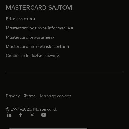
MASTERCARD SAJTOVI
opens in a new tab
Priceless.com
opens in a new tab
Mastercard poslovne informacije
opens in a new tab
Mastercard programeri
opens in a new tab
Mastercard marketinški centar
opens in a new tab
Centar za inkluzivni razvoj
Privacy
Terms
Manage cookies
© 1994–2026. Mastercard.
LinkedIn
Facebook
Twitter/X
Youtube