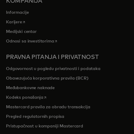
KOMPANIJA
Informacije
opens in a new tab
Karijere
Medijski centar
opens in a new tab
Odnosi sa investitorima
PRAVNA PITANJA I PRIVATNOST
Odgovornost u pogledu privatnosti i podataka
Obavezujuća korporativna pravila (BCR)
Međubankovne naknade
opens in a new tab
Kodeks ponašanja
Mastercard pravila za obradu transakcija
Pregled regulatornih propisa
Pristupačnost u kompaniji Mastercard