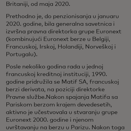
Britaniji, od maja 2020.
Prethodno je, do penzionisanja u januaru
2020. godine, bila generalna savetnica i
izvršna pravna direktorka grupe Euronext
(kombinujući Euronext berze u Belgiji,
Francuskoj, Irskoj, Holandiji, Norveškoj i
Portugalu).
Posle nekoliko godina rada u jednoj
francuskoj kreditnoj instituciji, 1990.
godine pridružila se Matif SA, francuskoj
berzi derivata, na poziciji direktorke
Pravne službe.Nakon spajanja Matifa sa
Pariskom berzom krajem devedesetih,
aktivno je učestvovala u stvaranju grupe
Euronext 2000. godine i njenom
uvrštavanju na berzu u Parizu. Nakon toga