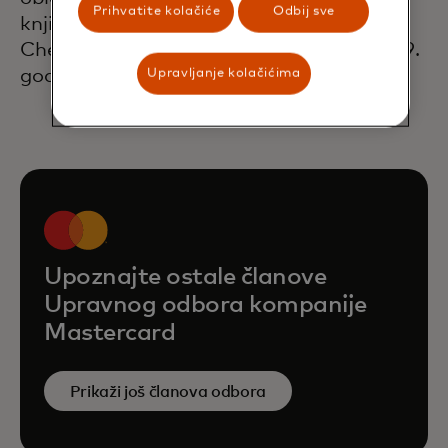
Prihvatite kolačiće
Odbij sve
književnosti. Gospođa Langle nosi titulu
Chevalier de la Légion d’Honneur od 2009.
godine.
Upravljanje kolačićima
Upoznajte ostale članove
Upravnog odbora kompanije
Mastercard
Prikaži još članova odbora