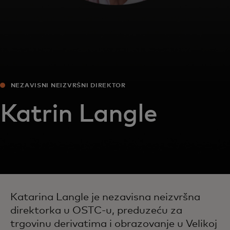
NEZAVISNI NEIZVRŠNI DIREKTOR
Katrin Langle
Katarina Langle je nezavisna neizvršna
direktorka u OSTC-u, preduzeću za
trgovinu derivatima i obrazovanje u Velikoj