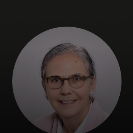
Za vas
Za biznis
Za svet
Za inovatore
Novosti i trendovi