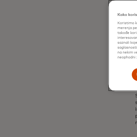
Kako koris
Koristimo k
merenja per
takođe kori
interesovan
saznali koj
saglasnost
na nekim ve
neophodni z