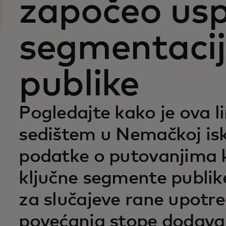
započeo us
segmentaci
publike
Pogledajte kako je ova li
sedištem u Nemačkoj isko
podatke o putovanjima k
ključne segmente publik
za slučajeve rane upotre
povećanja stope dodavan