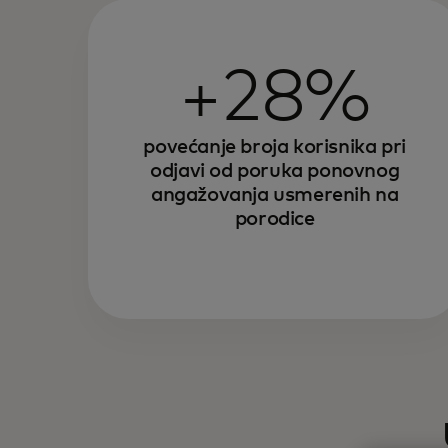
+28%
povećanje broja korisnika pri
odjavi od poruka ponovnog
angažovanja usmerenih na
porodice