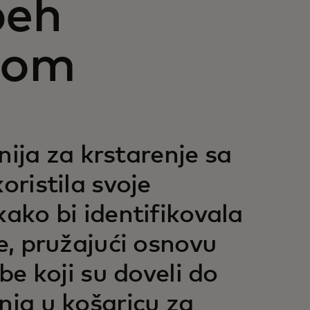
peh
jom
nija za krstarenje sa
ristila svoje
ako bi identifikovala
e, pružajući osnovu
be koji su doveli do
ja u košaricu za