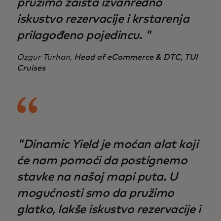
pružimo zaista izvanredno
iskustvo rezervacije i krstarenja
prilagođeno pojedincu. "
Ozgur Turhan,
Head of eCommerce & DTC, TUI
Cruises
"Dinamic Yield je moćan alat koji
će nam pomoći da postignemo
stavke na našoj mapi puta. U
mogućnosti smo da pružimo
glatko, lakše iskustvo rezervacije i