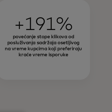
+191%
povećanje stope klikova od
posluživanja sadržaja osetljivog
na vreme kupcima koji preferiraju
kraće vreme isporuke