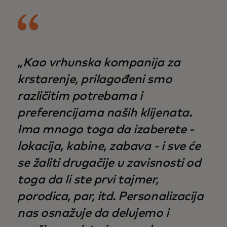
„Kao vrhunska kompanija za
krstarenje, prilagođeni smo
različitim potrebama i
preferencijama naših klijenata.
Ima mnogo toga da izaberete -
lokacija, kabine, zabava - i sve će
se žaliti drugačije u zavisnosti od
toga da li ste prvi tajmer,
porodica, par, itd. Personalizacija
nas osnažuje da delujemo i