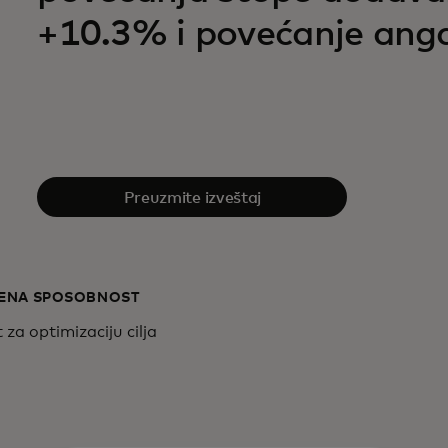
+10.3% i povećanje an
Preuzmite izveštaj
ENA SPOSOBNOST
za optimizaciju cilja