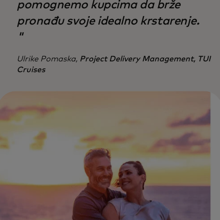
pomognemo kupcima da brže
pronađu svoje idealno krstarenje.
"
Ulrike Pomaska,
Project Delivery Management, TUI
Cruises