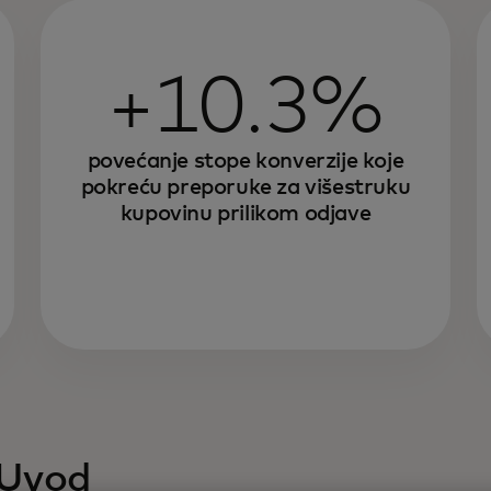
+10.3%
povećanje stope konverzije koje
pokreću preporuke za višestruku
kupovinu prilikom odjave
Uvod