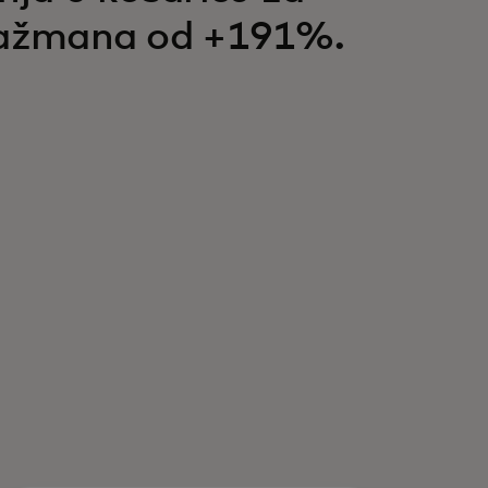
gažmana od +191%.