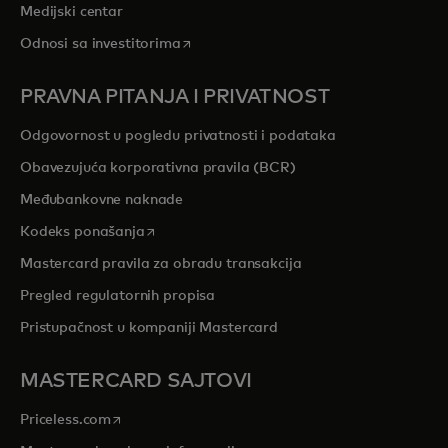
Medijski centar
opens in a new tab
Odnosi sa investitorima
PRAVNA PITANJA I PRIVATNOST
Odgovornost u pogledu privatnosti i podataka
Obavezujuća korporativna pravila (BCR)
Međubankovne naknade
opens in a new tab
Kodeks ponašanja
Mastercard pravila za obradu transakcija
Pregled regulatornih propisa
Pristupačnost u kompaniji Mastercard
MASTERCARD SAJTOVI
opens in a new tab
Priceless.com