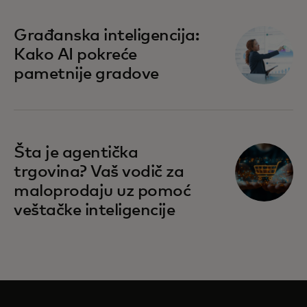
Građanska inteligencija:
Kako AI pokreće
pametnije gradove
Šta je agentička
trgovina? Vaš vodič za
maloprodaju uz pomoć
veštačke inteligencije