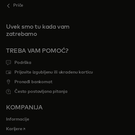
Priče
Uvek smo tu kada vam
zatrebamo
TREBA VAM POMOĆ?
Podrška
Prijavite izgubljenu ili ukradenu karticu
Pronađi bankomat
Često postavljana pitanja
KOMPANIJA
Informacije
opens in a new tab
Karijere