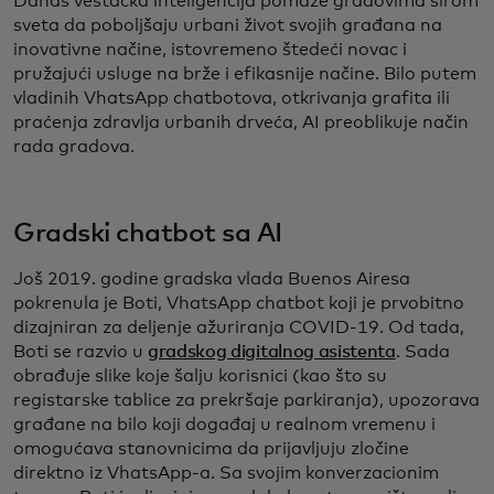
Danas veštačka inteligencija pomaže gradovima širom
sveta da poboljšaju urbani život svojih građana na
inovativne načine, istovremeno štedeći novac i
pružajući usluge na brže i efikasnije načine. Bilo putem
vladinih VhatsApp chatbotova, otkrivanja grafita ili
praćenja zdravlja urbanih drveća, AI preoblikuje način
rada gradova.
Gradski chatbot sa AI
Još 2019. godine gradska vlada Buenos Airesa
pokrenula je Boti, VhatsApp chatbot koji je prvobitno
dizajniran za deljenje ažuriranja COVID-19. Od tada,
Boti se razvio u
gradskog digitalnog asistenta
. Sada
obrađuje slike koje šalju korisnici (kao što su
registarske tablice za prekršaje parkiranja), upozorava
građane na bilo koji događaj u realnom vremenu i
omogućava stanovnicima da prijavljuju zločine
direktno iz VhatsApp-a. Sa svojim konverzacionim