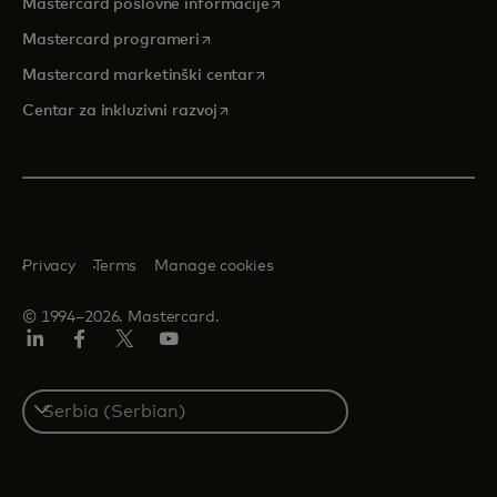
opens in a new tab
Mastercard poslovne informacije
opens in a new tab
Mastercard programeri
opens in a new tab
Mastercard marketinški centar
opens in a new tab
Centar za inkluzivni razvoj
Privacy
Terms
Manage cookies
© 1994–2026. Mastercard.
LinkedIn
Facebook
Twitter/X
Youtube
Select
a
country