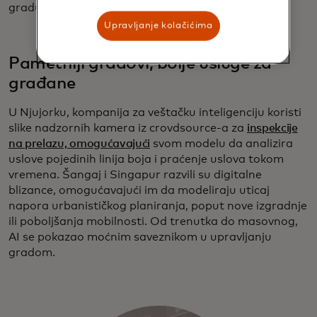
gradu.
Upravljanje kolačićima
Pametniji gradovi, bolje usluge za
građane
U Njujorku, kompanija za veštačku inteligenciju koristi
slike nadzornih kamera iz crovdsource-a za
inspekcije
na prelazu, omogućavajući
svom modelu da analizira
uslove pojedinih linija boja i praćenje uslova tokom
vremena. Šangaj i Singapur razvili su digitalne
blizance, omogućavajući im da modeliraju uticaj
napora urbanističkog planiranja, poput nove izgradnje
ili poboljšanja mobilnosti. Od trenutka do masovnog,
AI se pokazao moćnim saveznikom u upravljanju
gradom.