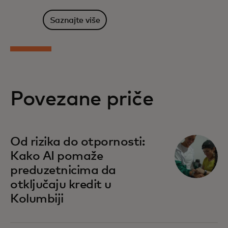
Saznajte više
Povezane priče
Od rizika do otpornosti:
Kako AI pomaže
preduzetnicima da
otključaju kredit u
Kolumbiji