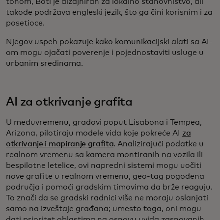
tonom, Boti je dizajniran za lokalno stanovništvo, ali
takođe podržava engleski jezik, što ga čini korisnim i za
posetioce.
Njegov uspeh pokazuje kako komunikacijski alati sa AI-
om mogu ojačati poverenje i pojednostaviti usluge u
urbanim sredinama.
AI za otkrivanje grafita
U međuvremenu, gradovi poput Lisabona i Tempea,
Arizona, pilotiraju modele vida koje pokreće AI
za
otkrivanje i mapiranje grafita
. Analizirajući podatke u
realnom vremenu sa kamera montiranih na vozila ili
bespilotne letelice, ovi napredni sistemi mogu uočiti
nove grafite u realnom vremenu, geo-tag pogođena
područja i pomoći gradskim timovima da brže reaguju.
To znači da se gradski radnici više ne moraju oslanjati
samo na izveštaje građana; umesto toga, oni mogu
dati prioritet oblastima na osnovu uvida zasnovanih