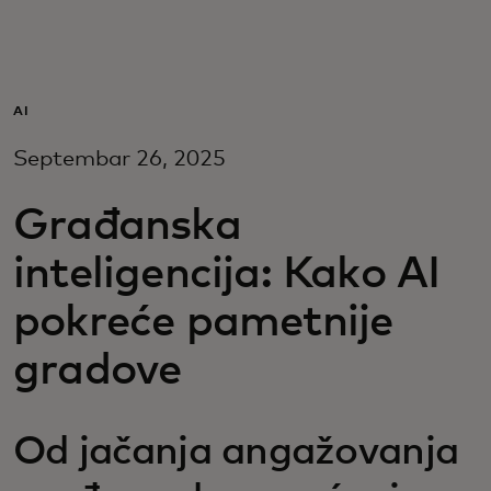
Za vas
Za biznis
AI
Septembar 26, 2025
Za svet
Građanska
Za inovatore
inteligencija: Kako AI
pokreće pametnije
Novosti i trendovi
gradove
Od jačanja angažovanja