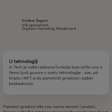
Enrikue Segura
Viši specijalista,
Digitalni marketing, Mastercard
U tehnologiji
In Tech je naša redovna funkcija koja ističe ono o
čemu ljudi govore u svetu tehnologije - sve, od
kripto i NFT-a do pametnih gradova i sajber
bezbednosti.
Pametni gradovi više nisu samo senzori i podaci.