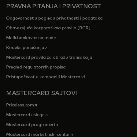
PRAVNA PITANJA I PRIVATNOST
Odgovornost u pogledu privatnosti i podataka
Obavezujuća korporativna pravila (BCR)
Međubankovne naknade
opens in a new tab
Kodeks ponašanja
Mastercard pravila za obradu transakcija
Pregled regulatornih propisa
Pristupačnost u kompaniji Mastercard
MASTERCARD SAJTOVI
opens in a new tab
Priceless.com
opens in a new tab
Mastercard usluge
opens in a new tab
Mastercard programeri
opens in a new tab
Mastercard marketinški centar