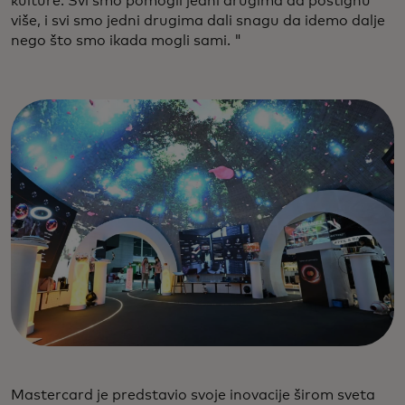
kulture. Svi smo pomogli jedni drugima da postignu
više, i svi smo jedni drugima dali snagu da idemo dalje
nego što smo ikada mogli sami. "
Mastercard je predstavio svoje inovacije širom sveta