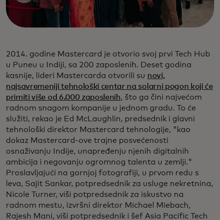
2014. godine Mastercard je otvorio svoj prvi Tech Hub
u Puneu u Indiji, sa 200 zaposlenih. Deset godina
kasnije, lideri Mastercarda otvorili su
novi,
najsavremeniji tehnološki centar na solarni pogon koji će
primiti više od 6.000 zaposlenih
, što ga čini najvećom
radnom snagom kompanije u jednom gradu. To će
služiti, rekao je Ed McLaughlin, predsednik i glavni
tehnološki direktor Mastercard tehnologije, "kao
dokaz Mastercard-ove trajne posvećenosti
osnaživanju Indije, unapređenju njenih digitalnih
ambicija i negovanju ogromnog talenta u zemlji."
Proslavljajući na gornjoj fotografiji, u prvom redu s
leva, Sajit Sankar, potpredsednik za usluge nekretnina,
Nicole Turner, viši potpredsednik za iskustvo na
radnom mestu, izvršni direktor Michael Miebach,
Rajesh Mani, viši potpredsednik i šef Asia Pacific Tech