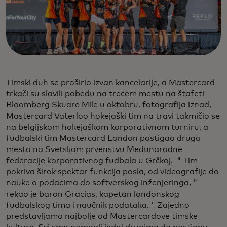
Timski duh se proširio izvan kancelarije, a Mastercard
trkači su slavili pobedu na trećem mestu na štafeti
Bloomberg Skuare Mile u oktobru, fotografija iznad,
Mastercard Vaterloo hokejaški tim na travi takmičio se
na belgijskom hokejaškom korporativnom turniru, a
fudbalski tim Mastercard London postigao drugo
mesto na Svetskom prvenstvu Međunarodne
federacije korporativnog fudbala u Grčkoj. " Tim
pokriva širok spektar funkcija posla, od videografije do
nauke o podacima do softverskog inženjeringa, "
rekao je baron Gracias, kapetan londonskog
fudbalskog tima i naučnik podataka. " Zajedno
predstavljamo najbolje od Mastercardove timske