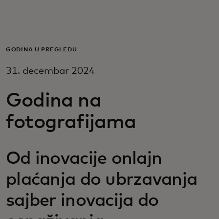
Za vas
Za biznis
GODINA U PREGLEDU
31. decembar 2024
Za svet
Godina na
Za inovatore
fotografijama
Novosti i trendovi
Od inovacije onlajn
plaćanja do ubrzavanja
sajber inovacija do