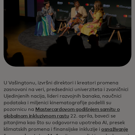
U Vašingtonu, izvršni direktori i kreatori promena
zasnovani na veri, predsednici univerziteta i zvaničnici
Ujedinjenih nacija, lideri razvojnih banaka, naučnici
podataka i miljenici kinematografije podelili su
pozornicu na
Mastercardovom godišnjem samitu o
globalnom inkluzivnom rastu
22. aprila, baveći se
pitanjima kao što su odgovorna upotreba AI, presek
klimatskih promena i finansijske inkluzije i
osnaživanje