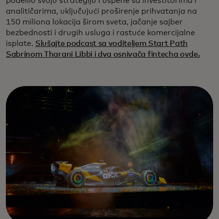
podelilo svoju strategiju i uspehe sa investitorima i
analitičarima, uključujući proširenje prihvatanja na
150 miliona lokacija širom sveta, jačanje sajber
bezbednosti i drugih usluga i rastuće komercijalne
isplate.
Slušajte podcast sa voditeljem Start Path
Sabrinom Tharani Libbi i dva osnivača fintecha ovde.