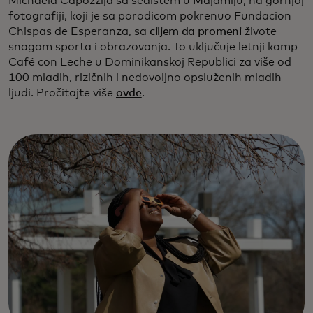
Michaela Capozzija sa sedištem u Majamiju, na gornjoj
fotografiji, koji je sa porodicom pokrenuo Fundacion
Chispas de Esperanza, sa
ciljem da promeni
živote
snagom sporta i obrazovanja. To uključuje letnji kamp
Café con Leche u Dominikanskoj Republici za više od
100 mladih, rizičnih i nedovoljno opsluženih mladih
ljudi. Pročitajte više
ovde
.