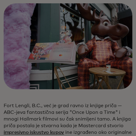
Fort Lengli, B.C., već je grad ravno iz knjige priča —
ABC-jeva fantastična serija "Once Upon a Time" i
mnogi Hallmark filmovi su čak snimljeni tamo. A knjiga
priča postala je stvarna kada je Mastercard stvorio
impresivno iskustvo kupov
ine izgrađeno oko originalne