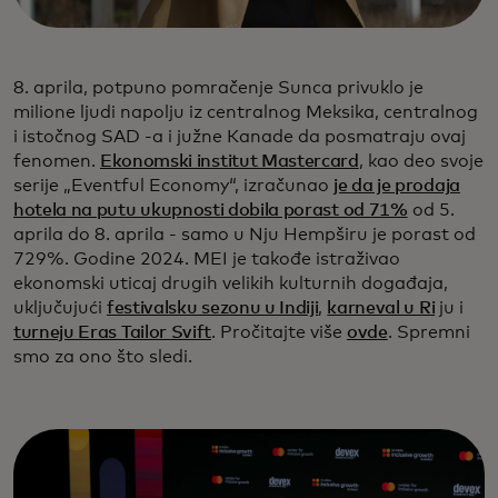
8. aprila, potpuno pomračenje Sunca privuklo je
milione ljudi napolju iz centralnog Meksika, centralnog
i istočnog SAD -a i južne Kanade da posmatraju ovaj
fenomen.
Ekonomski institut Mastercard
, kao deo svoje
serije „Eventful Economy“, izračunao
je da je prodaja
hotela na putu ukupnosti dobila porast od 71%
od 5.
aprila do 8. aprila - samo u Nju Hempširu je porast od
729%. Godine 2024. MEI je takođe istraživao
ekonomski uticaj drugih velikih kulturnih događaja,
uključujući
festivalsku sezonu u Indiji
,
karneval u Ri
ju i
turneju Eras Tailor Svift
. Pročitajte više
ovde
. Spremni
smo za ono što sledi.