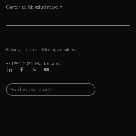
opens in a new tab
Centar za inkluzivni razvoj
Privacy
Terms
Manage cookies
© 1994–2026. Mastercard.
LinkedIn
Facebook
Twitter/X
Youtube
Select
a
country