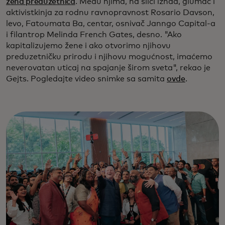
žena preduzetnica
. Među njima, na slici iznad, glumac i
aktivistkinja za rodnu ravnopravnost Rosario Davson,
levo, Fatoumata Ba, centar, osnivač Janngo Capital-a
i filantrop Melinda French Gates, desno. "Ako
kapitalizujemo žene i ako otvorimo njihovu
preduzetničku prirodu i njihovu mogućnost, imaćemo
neverovatan uticaj na spajanje širom sveta", rekao je
Gejts. Pogledajte video snimke sa samita
ovde
.