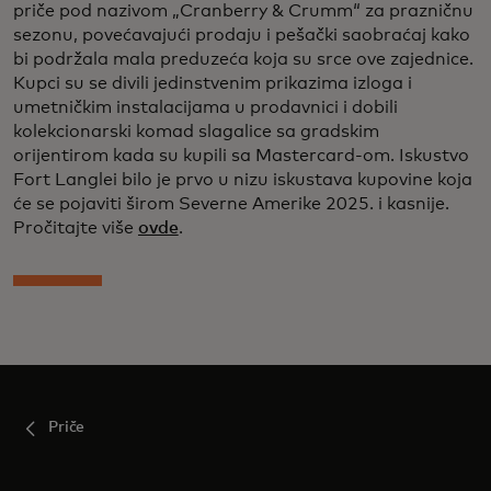
priče pod nazivom „Cranberry & Crumm“ za prazničnu
sezonu, povećavajući prodaju i pešački saobraćaj kako
bi podržala mala preduzeća koja su srce ove zajednice.
Kupci su se divili jedinstvenim prikazima izloga i
umetničkim instalacijama u prodavnici i dobili
kolekcionarski komad slagalice sa gradskim
orijentirom kada su kupili sa Mastercard-om. Iskustvo
Fort Langlei bilo je prvo u nizu iskustava kupovine koja
će se pojaviti širom Severne Amerike 2025. i kasnije.
Pročitajte više
ovde
.
Priče