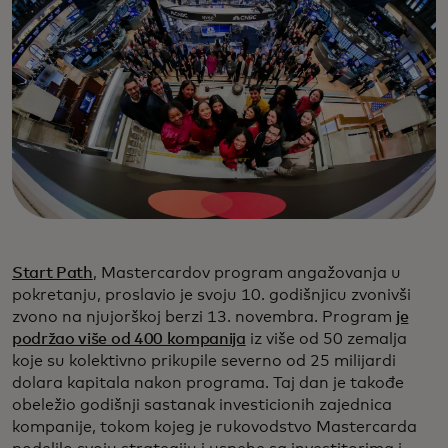
Start Path
, Mastercardov program angažovanja u
pokretanju, proslavio je svoju 10. godišnjicu zvonivši
zvono na njujorškoj berzi 13. novembra. Program
je
podržao više od 400 kompanija
iz više od 50 zemalja
koje su kolektivno prikupile severno od 25 milijardi
dolara kapitala nakon programa. Taj dan je takođe
obeležio godišnji sastanak investicionih zajednica
kompanije, tokom kojeg je rukovodstvo Mastercarda