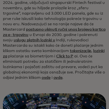
2024. godine, uključujući singapurski Fintech festival u
novembru, gde su hiljade prolazile kroz „sferu
trgovine“, napravljenu od 3.000 LED panela, gde su iz
prve ruke iskusili kako tehnologija pokreće trgovinu u
novu eru. Nadovezujući se na ranije najave da će
Mastercard
postupno ukinuti ručni unos brojeva kartica
za e- trgovinu
u Evropi do 2030. godine i pokrenuti
svoju
uslugu platnih lozinki u
Indiji, rukovodioci
Mastercarda su istakli kako će doneti plaćanje jednim
klikom ostatku sveta kombinacijom
tokenizacije,
lozinki
za
plaćanje sa biometrijom i
Click to P
ai. Ovo će
eliminisati potrebu za statičkim ili jednokratnim
lozinkama i pojačati zaštitu od prevare, vodeći put ka
globalnoj ekonomiji koja osnažuje sve. Pročitajte više o
odjavi jednim klikom
ovde
i
ovde
.