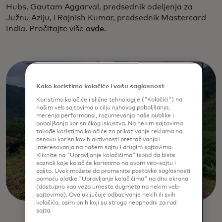
Hubs, Gautam Aggarval, predsednik odeljenja za
Južnu Aziju, i Rajnish Kumar, predsednik Mastercard
India. Pročitajte više
ovde
.
Kako koristimo kolačiće i vašu saglasnost
Koristimo kolačiće i slične tehnologije ("Kolačići") na
našim veb sajtovima u cilju njihovog poboljšanja,
merenja performansi, razumevanja naše publike i
poboljšanja korisničkog iskustva. Na nekim sajtovima
takođe koristimo kolačiće za prikazivanje reklama na
osnovu korisnikovih aktivnosti pretraživanja i
interesovanja na našem sajtu i drugim sajtovima.
Kliknite na "Upravljanje kolačićima" ispod da biste
saznali koje kolačiće koristimo na ovom veb-sajtu i
zašto. Uvek možete da promenite postavke saglasnosti
pomoću alatke "Upravljanje kolačićima" na dnu ekrana
(dostupno kao veza umesto dugmeta na nekim veb-
sajtovima). Ovo uključuje odbacivanje nekih ili svih
kolačića, osim onih koji su strogo neophodni za rad
sajta.