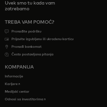
Uvek smo tu kada vam
zatrebamo
TREBA VAM POMOĆ?
Pronađite podršku
Prijavite izgubljenu ili ukradenu karticu
Pronađi bankomat
Često postavljana pitanja
KOMPANIJA
Informacije
opens in a new tab
Karijere
Medijski centar
opens in a new tab
Odnosi sa investitorima