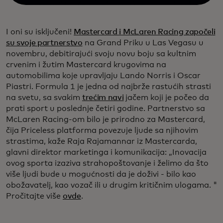
I oni su isključeni!
Mastercard i McLaren Racing započeli
su svoje partnerstvo
na Grand Priku u Las Vegasu u
novembru, debitirajući svoju novu boju sa kultnim
crvenim i žutim Mastercard krugovima na
automobilima koje upravljaju Lando Norris i Oscar
Piastri. Formula 1 je jedna od najbrže rastućih strasti
na svetu, sa svakim
trećim navi
jačem koji je počeo da
prati sport u poslednje četiri godine. Partnerstvo sa
McLaren Racing-om bilo je prirodno za Mastercard,
čija Priceless platforma povezuje ljude sa njihovim
strastima, kaže Raja Rajamannar iz Mastercarda,
glavni direktor marketinga i komunikacija: „Inovacija
ovog sporta izaziva strahopoštovanje i želimo da što
više ljudi bude u mogućnosti da je doživi - bilo kao
obožavatelj, kao vozač ili u drugim kritičnim ulogama. "
Pročitajte više
ovde
.