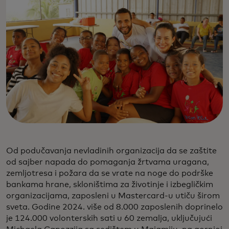
Od podučavanja nevladinih organizacija da se zaštite
od sajber napada do pomaganja žrtvama uragana,
zemljotresa i požara da se vrate na noge do podrške
bankama hrane, skloništima za životinje i izbegličkim
organizacijama, zaposleni u Mastercard-u utiču širom
sveta. Godine 2024. više od 8.000 zaposlenih doprinelo
je 124.000 volonterskih sati u 60 zemalja, uključujući